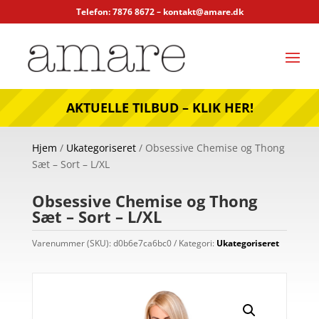
Telefon: 7876 8672 –
kontakt@amare.dk
AKTUELLE TILBUD – KLIK HER!
Hjem
/
Ukategoriseret
/ Obsessive Chemise og Thong
Sæt – Sort – L/XL
Obsessive Chemise og Thong
Sæt – Sort – L/XL
Varenummer (SKU):
d0b6e7ca6bc0
Kategori:
Ukategoriseret