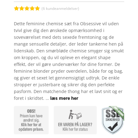
(
6
kundeanmeldelser)
Bedømt
som
4.8
Dette feminine chemise sæt fra Obsessive vil uden
ud af 5
tvivl give dig den ønskede opmærksomhed i
baseret på
kundebedøm
soveværelset med dets sexede fremtoning og de
melser
mange sensuelle detaljer, der leder tankerne hen på
lidenskab. Den smørbløde chemise smyger sig smukt
om kroppen, og du vil opleve en elegant shape
effekt, der vil gøre underværker for dine former. De
feminine blonder pryder overdelen, både for og bag,
og giver et sexet let gennemsigtigt udtryk. De enkle
stropper er justerbare og sikrer dig den perfekte
pasform. Den matchende thong har et lavt snit og er
foret i skridtet. …
læs mere her