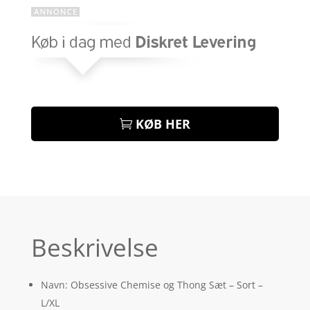
KØB HER
Beskrivelse
Navn: Obsessive Chemise og Thong Sæt – Sort –
L/XL