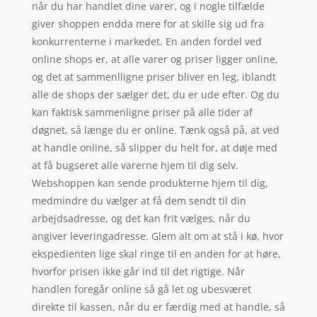
når du har handlet dine varer, og i nogle tilfælde
giver shoppen endda mere for at skille sig ud fra
konkurrenterne i markedet. En anden fordel ved
online shops er, at alle varer og priser ligger online,
og det at sammenlligne priser bliver en leg, iblandt
alle de shops der sælger det, du er ude efter. Og du
kan faktisk sammenligne priser på alle tider af
døgnet, så længe du er online. Tænk også på, at ved
at handle online, så slipper du helt for, at døje med
at få bugseret alle varerne hjem til dig selv.
Webshoppen kan sende produkterne hjem til dig,
medmindre du vælger at få dem sendt til din
arbejdsadresse, og det kan frit vælges, når du
angiver leveringadresse. Glem alt om at stå i kø, hvor
ekspedienten lige skal ringe til en anden for at høre,
hvorfor prisen ikke går ind til det rigtige. Når
handlen foregår online så gå let og ubesværet
direkte til kassen, når du er færdig med at handle, så