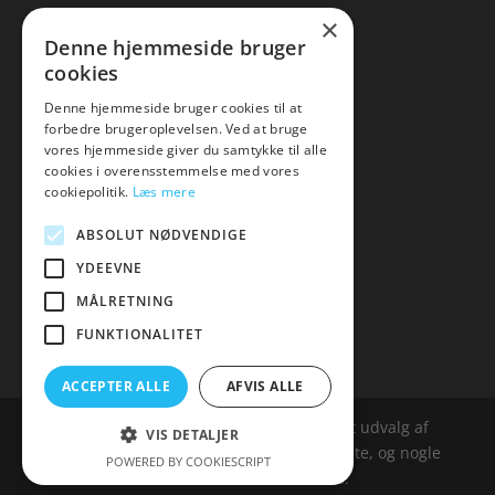
×
▸ Se tilbuddene her
Denne hjemmeside bruger
cookies
Artikel oversigt
Amare
Denne hjemmeside bruger cookies til at
forbedre brugeroplevelsen. Ved at bruge
Tlf: 7876 8672
vores hjemmeside giver du samtykke til alle
Mail:
hej@amare.dk
cookies i overensstemmelse med vores
cookiepolitik.
Læs mere
ABSOLUT NØDVENDIGE
YDEEVNE
MÅLRETNING
FUNKTIONALITET
ACCEPTER ALLE
AFVIS ALLE
Amare.dk er siden, der samler et bredt udvalg af
VIS DETALJER
spændende varer. Siden er et affailiatesite, og nogle
POWERED BY COOKIESCRIPT
links kan være affialitelinks.