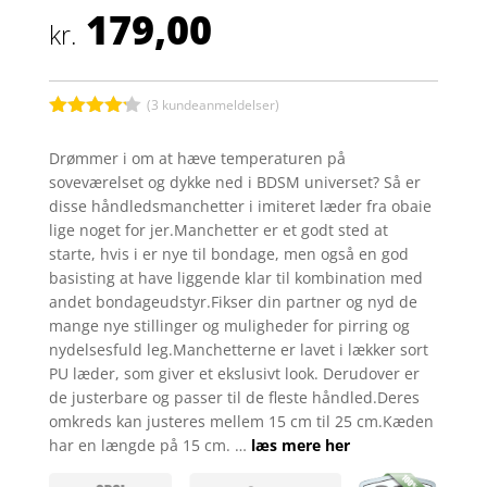
179,00
kr.
(
3
kundeanmeldelser)
Bedømt
som
4.1
Drømmer i om at hæve temperaturen på
ud af 5
soveværelset og dykke ned i BDSM universet? Så er
baseret
på
disse håndledsmanchetter i imiteret læder fra obaie
kundebedø
lige noget for jer.Manchetter er et godt sted at
mmelser
starte, hvis i er nye til bondage, men også en god
basisting at have liggende klar til kombination med
andet bondageudstyr.Fikser din partner og nyd de
mange nye stillinger og muligheder for pirring og
nydelsesfuld leg.Manchetterne er lavet i lækker sort
PU læder, som giver et ekslusivt look. Derudover er
de justerbare og passer til de fleste håndled.Deres
omkreds kan justeres mellem 15 cm til 25 cm.Kæden
har en længde på 15 cm. …
læs mere her