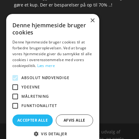
gøre et kup. Der er besparelser på op til 70% ..!
×
▸ Se tilbuddene her
Denne hjemmeside bruger
cookies
Artikel oversigt
Amare
Denne hjemmeside bruger cookies til at
forbedre brugeroplevelsen. Ved at bruge
Tlf: 7876 8672
vores hjemmeside giver du samtykke til alle
Mail:
hej@amare.dk
cookies i overensstemmelse med vores
cookiepolitik.
Læs mere
ABSOLUT NØDVENDIGE
YDEEVNE
MÅLRETNING
FUNKTIONALITET
ACCEPTER ALLE
AFVIS ALLE
Amare.dk er siden, der samler et bredt udvalg af
VIS DETALJER
spændende varer. Siden er et affailiatesite, og nogle