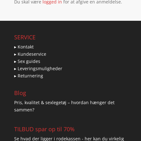
Du skal være
logged in
for at afgive en anmeldelse.
SERVICE
▸ Kontakt
▸ Kundeservice
▸ Sex guides
▸ Leveringsmuligheder
▸ Returnering
Blog
Pris, kvalitet & sexlegetøj – hvordan hænger det
sammen?
TILBUD spar op til 70%
Se hvad der ligger i rodekassen - her kan du virkelig