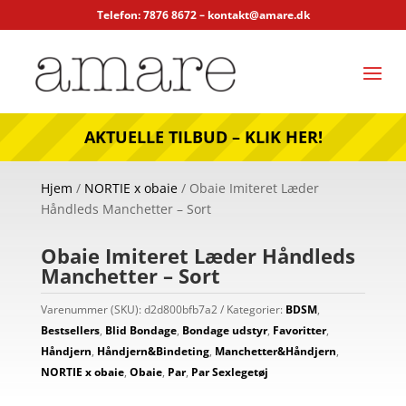
Telefon: 7876 8672 –
kontakt@amare.dk
AKTUELLE TILBUD – KLIK HER!
Hjem
/
NORTIE x obaie
/ Obaie Imiteret Læder
Håndleds Manchetter – Sort
Obaie Imiteret Læder Håndleds
Manchetter – Sort
Varenummer (SKU):
d2d800bfb7a2
Kategorier:
BDSM
,
Bestsellers
,
Blid Bondage
,
Bondage udstyr
,
Favoritter
,
Håndjern
,
Håndjern&Bindeting
,
Manchetter&Håndjern
,
NORTIE x obaie
,
Obaie
,
Par
,
Par Sexlegetøj