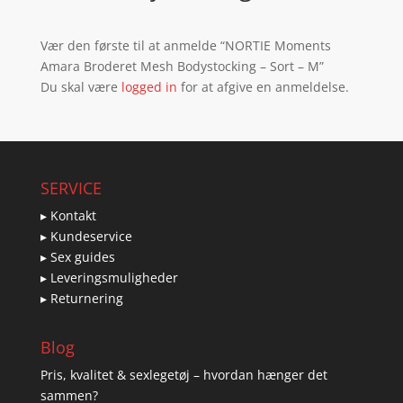
Vær den første til at anmelde “NORTIE Moments
Amara Broderet Mesh Bodystocking – Sort – M”
Du skal være
logged in
for at afgive en anmeldelse.
SERVICE
▸ Kontakt
▸ Kundeservice
▸ Sex guides
▸ Leveringsmuligheder
▸ Returnering
Blog
Pris, kvalitet & sexlegetøj – hvordan hænger det
sammen?