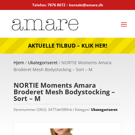
Telefon: 7876 8672 –
kontakt@amare.dk
AKTUELLE TILBUD – KLIK HER!
Hjem
/
Ukategoriseret
/ NORTIE Moments Amara
Broderet Mesh Bodystocking – Sort – M
NORTIE Moments Amara
Broderet Mesh Bodystocking –
Sort – M
Varenummer (SKU):
3477def389cb
Kategori:
Ukategoriseret