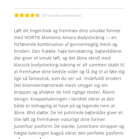
(
69
kundeanmeldelser)
Bedømt
som
4.3
Løft dit lingerilook og fremhæv dine smukke former
ud af 5
med NORTIE Moments Amara Bodystocking — en
baseret
på
forførende kombination af gennemsigtig mesh og
kundebedø
broderi. Den frække, høje benskæring, bøjleskålene,
mmelser
der giver et smukt løft, og det åbne skridt med
klassisk bodystocking-lukning er alt sammen skabt til
at fremhæve dine bedste sider og få dig til at føle dig
lige så fantastisk, som du ser ud. Yndefuldt broderi:
Det blomstermønstrede mesh smyger sig om
kroppen og afslører de helt rigtige steder. Åbent
design: Knappelukningen i skridtet sikrer at den
både er behagelig at have på og legende nem at
åbne. Blid støtte: De let polstrede bøjleskåle giver et
lille løft og fremhæver naturligt dine former.
Justerbar pasform: De slanke, justerbare stropper og
hægte-lukningen bagpå sikrer den perfekte pasform.