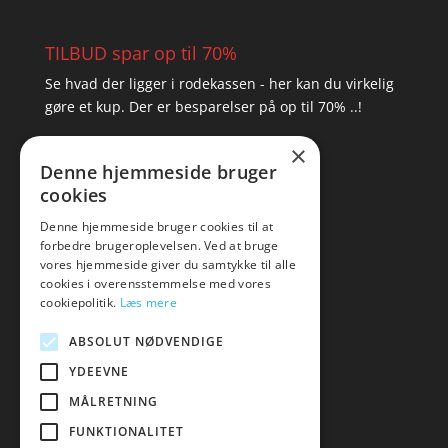
TILBUD spar op til 70%
Se hvad der ligger i rodekassen - her kan du virkelig
gøre et kup. Der er besparelser på op til 70% ..!
×
▸ Se tilbuddene her
Denne hjemmeside bruger
cookies
Artikel oversigt
Amare
Denne hjemmeside bruger cookies til at
forbedre brugeroplevelsen. Ved at bruge
Tlf: 7876 8672
vores hjemmeside giver du samtykke til alle
Mail:
hej@amare.dk
cookies i overensstemmelse med vores
cookiepolitik.
Læs mere
ABSOLUT NØDVENDIGE
YDEEVNE
MÅLRETNING
FUNKTIONALITET