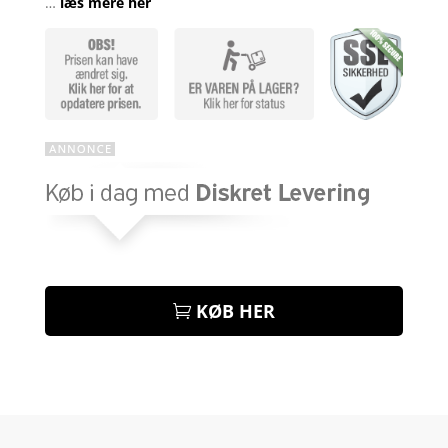
…
læs mere her
KØB HER