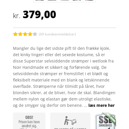
379,00
kr.
(
69
kundeanmeldelser)
Bedømt
som
4.2
Mangler du lige det sidste pift til den frække kjole,
ud af 5
det kinky lingeri eller det sexede kostume, så er
baseret
på
disse Superstar selvsiddende strømper i wetlook fra
kundebedø
Noir Handmade et sikkert og forførende valg. De
mmelser
selvsiddende strømper er fremstillet i et blødt og
fleksibelt materiale med en blank og letskinnende
overflade. Strømperne når tilmidt på låret, hvor
blonden sikrer, at de bliver, hvor de skal. Blandingen
mellem nylon og elastan gør dem utroligt elastiske,
og de smyger sig derfor om benene. …
læs mere her