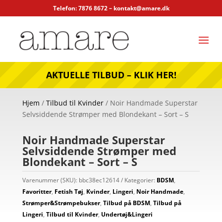
Telefon: 7876 8672 –
kontakt@amare.dk
AKTUELLE TILBUD – KLIK HER!
Hjem
/
Tilbud til Kvinder
/ Noir Handmade Superstar
Selvsiddende Strømper med Blondekant – Sort – S
Noir Handmade Superstar
Selvsiddende Strømper med
Blondekant – Sort – S
Varenummer (SKU):
bbc38ec12614
Kategorier:
BDSM
,
Favoritter
,
Fetish Tøj
,
Kvinder
,
Lingeri
,
Noir Handmade
,
Strømper&Strømpebukser
,
Tilbud på BDSM
,
Tilbud på
Lingeri
,
Tilbud til Kvinder
,
Undertøj&Lingeri