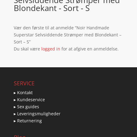
Selvsiddende Strømper med
Blondekant - Sort - S
Vær den første til at anmelde “Noir Handmade
Superstar Selvsiddende Strømper med Blondekant –
Sort – S”
Du skal være
logged in
for at afgive en anmeldelse.
SERVICE
▸ Kontakt
▸ Kundeservice
▸ Sex guides
▸ Leveringsmuligheder
▸ Returnering