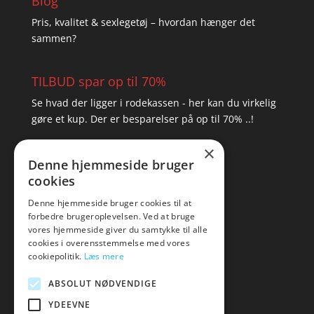
Blog
Pris, kvalitet & sexlegetøj – hvordan hænger det
sammen?
TILBUD spar op til 70%
Se hvad der ligger i rodekassen - her kan du virkelig
gøre et kup. Der er besparelser på op til 70% ..!
×
▸ Se tilbuddene her
Denne hjemmeside bruger
cookies
Artikel oversigt
Amare
Denne hjemmeside bruger cookies til at
forbedre brugeroplevelsen. Ved at bruge
Tlf: 7876 8672
vores hjemmeside giver du samtykke til alle
Mail:
hej@amare.dk
cookies i overensstemmelse med vores
cookiepolitik.
Læs mere
ABSOLUT NØDVENDIGE
YDEEVNE