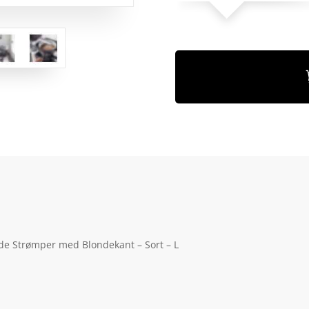
e Strømper med Blondekant – Sort – L