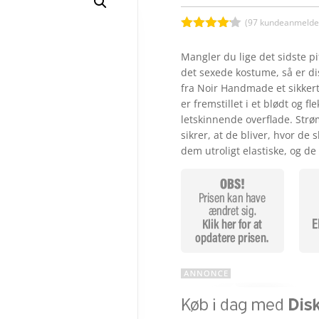
(
97
kundeanmeldel
Bedømt
som
4.1
Mangler du lige det sidste pif
ud af 5
det sexede kostume, så er di
baseret
på
fra Noir Handmade et sikker
kundebedø
er fremstillet i et blødt og f
mmelser
letskinnende overflade. Strø
sikrer, at de bliver, hvor de
dem utroligt elastiske, og d