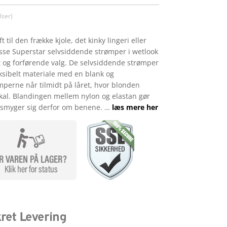
ser)
t til den frække kjole, det kinky lingeri eller
sse Superstar selvsiddende strømper i wetlook
t og forførende valg. De selvsiddende strømper
leksibelt materiale med en blank og
mperne når tilmidt på låret, hvor blonden
 skal. Blandingen mellem nylon og elastan gør
e smyger sig derfor om benene. …
læs mere her