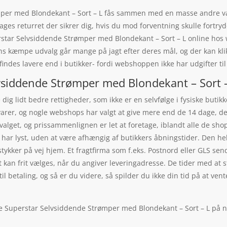
r med Blondekant – Sort – L fås sammen med en masse andre varer
es returret der sikrer dig, hvis du mod forventning skulle fortryd
ar Selvsiddende Strømper med Blondekant – Sort – L online hos we
ns kæmpe udvalg går mange på jagt efter deres mål, og der kan klik
ndes lavere end i butikker- fordi webshoppen ikke har udgifter til 
siddende Strømper med Blondekant – Sort – 
dig lidt bedre rettigheder, som ikke er en selvfølge i fysiske buti
 varer, og nogle webshops har valgt at give mere end de 14 dage, de
valget, og prissammenlignen er let at foretage, iblandt alle de shop
har lyst, uden at være afhængig af butikkers åbningstider. Den hel
tykker på vej hjem. Et fragtfirma som f.eks. Postnord eller GLS send
t kan frit vælges, når du angiver leveringadresse. De tider med at st
til betaling, og så er du videre, så spilder du ikke din tid på at ve
 Superstar Selvsiddende Strømper med Blondekant – Sort – L på ne