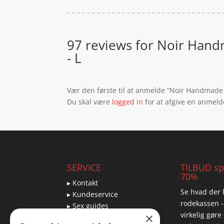
97 reviews for
Noir Handm
- L
Vær den første til at anmelde “Noir Handmade
Du skal være
logged in
for at afgive en anmeld
SERVICE
TILBUD spa
70%
▸ Kontakt
Se hvad der l
▸ Kundeservice
rodekassen -
▸ Sex guides
virkelig gøre
×
▸ Leveringsmuligheder