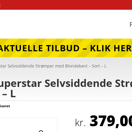
k
AKTUELLE TILBUD – KLIK HER
ar Selvsiddende Strømper med Blondekant – Sort – L
perstar Selvsiddende St
 – L
iseret
379,0
kr.