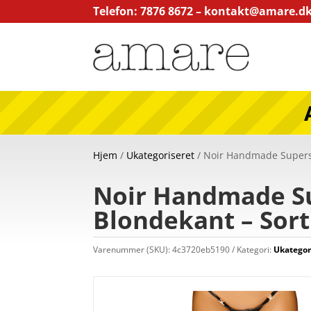
Telefon: 7876 8672 –
kontakt@amare.d
Hjem
/
Ukategoriseret
/ Noir Handmade Superst
Noir Handmade Su
Blondekant – Sort
Varenummer (SKU):
4c3720eb5190
Kategori:
Ukategor