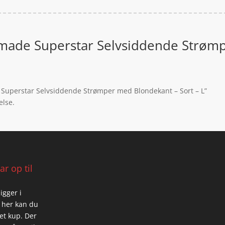
ade Superstar Selvsiddende Strømp
 Superstar Selvsiddende Strømper med Blondekant – Sort – L”
else.
r op til
igger i
 her kan du
 et kup. Der