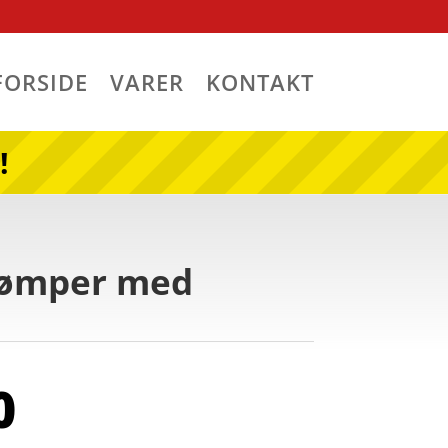
FORSIDE
VARER
KONTAKT
!
rømper med
0