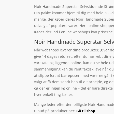
Noir Handmade Superstar Selvsiddende Strømpe
Din pakke kommer hjem til dig med hele 365 dag
mange, der køber deres Noir Handmade Superst
udvalg af populære varer. Her i online shoppe
Købes der ind i online webshops kan priserne fi
Noir Handmade Superstar Selv
Når webshops leverer dine produkter, giver de 
give 14 dages returret. efter du har købt dine
varekatalog liggende online, kan du se hele ud
sammenligning kan du rent faktisk lave når du 
at slippe for, at bæreposen med varerne går i s
valgt at få dem sendt hen til dit arbejde, og de
og der er ingen kø online – det er bare direkte 
hver enkelt ting koster.
Mange leder efter den billigste Noir Handmade
tilbud på produktet her:
Gå til shop