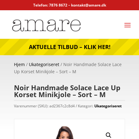
Telefon: 7876 8672 –
kontakt@amare.dk
AKTUELLE TILBUD – KLIK HER!
Hjem
/
Ukategoriseret
/ Noir Handmade Solace Lace
Up Korset Minikjole – Sort – M
Noir Handmade Solace Lace Up
Korset Minikjole – Sort – M
Varenummer (SKU):
ad2367c2c8d4
Kategori:
Ukategoriseret