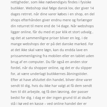
rettigheder, som ikke nødvendigvis findes i fysiske
butikker. Webshop skal følge dansk lov, der giver 14
dages retrret. når dine varer købes i en shop, en del
shops efterhånden giver endnu mere og forlænger
din returret til mere end de 14 dage. Når webshops
ligger online, får du med et par klik et stort udvalg ,
og det at sammenlligne priser bliver en leg, i de
mange webshops der er på det danske marked. For
at det ikke skal være løgn, kan du endda lave en
prissammenligning fra mobilen eller en tablet uden
brug af en computer. Du får også en anden stor
fordel, når du shopper online, og det er du slipper
for, at være underlagt butikkernes åbningstider.
Efter at have afsluttet din handel, bliver dine varer
sendt til dig, hvis du ikke har valgt at få dem sendt
hen til dit arbejde, og få den løsning, der passer
bedst for dig. I dag er der ingen grund til at skulle
stå i kø ved en kasse – ved online handel der er