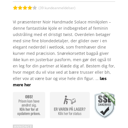
(
39
kundeanmeldelser)
Bedømt
som
4
Vi præsenterer Noir Handmade Solace minikjolen –
ud af 5
denne fantastiske kjole er indbegrebet af feminin
baseret
på
udstråling med et dristigt twist. Overdelen betager
kundebed
med sine fine blondedetaljer, der glider over i en
ømmelse
r
elegant nederdel i wetlook, som fremhæver dine
kurver med præcision. Snørekorsettet bagpå giver
ikke kun en justerbar pasform, men gør det også til
en leg for din partner at klæde dig af. Bestem dig for,
hvor meget du vil vise ved at bære trusser eller bh,
eller vov at være bar og vise hele din figur. …
læs
mere her