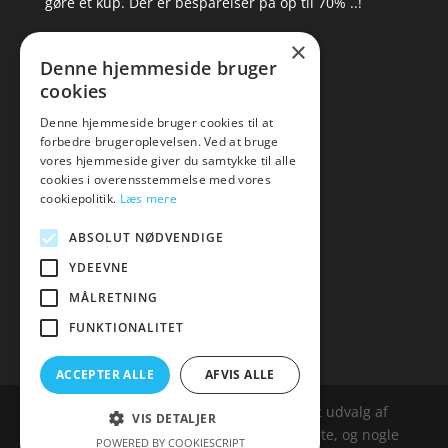
gøre et kup. Der er besparelser på op til 70% ..!
×
▸ Se tilbuddene her
Denne hjemmeside bruger
cookies
Artikel oversigt
Amare
Denne hjemmeside bruger cookies til at
forbedre brugeroplevelsen. Ved at bruge
Tlf: 7876 8672
vores hjemmeside giver du samtykke til alle
Mail:
hej@amare.dk
cookies i overensstemmelse med vores
cookiepolitik.
Læs mere
ABSOLUT NØDVENDIGE
YDEEVNE
MÅLRETNING
FUNKTIONALITET
ACCEPTER ALLE
AFVIS ALLE
Amare.dk er siden, der samler et bredt udvalg af
VIS DETALJER
spændende varer. Siden er et affailiatesite, og nogle
POWERED BY COOKIESCRIPT