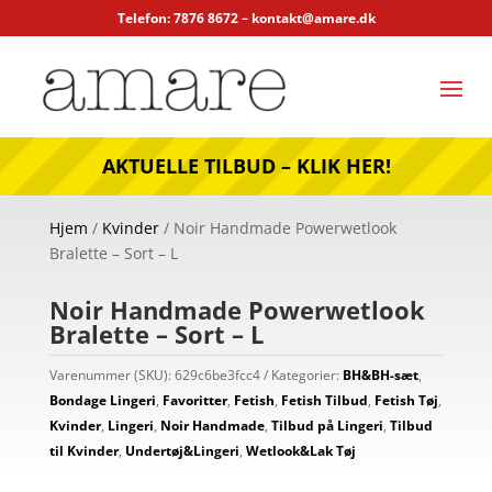
Telefon: 7876 8672 –
kontakt@amare.dk
AKTUELLE TILBUD – KLIK HER!
Hjem
/
Kvinder
/ Noir Handmade Powerwetlook
Bralette – Sort – L
Noir Handmade Powerwetlook
Bralette – Sort – L
Varenummer (SKU):
629c6be3fcc4
Kategorier:
BH&BH-sæt
,
Bondage Lingeri
,
Favoritter
,
Fetish
,
Fetish Tilbud
,
Fetish Tøj
,
Kvinder
,
Lingeri
,
Noir Handmade
,
Tilbud på Lingeri
,
Tilbud
til Kvinder
,
Undertøj&Lingeri
,
Wetlook&Lak Tøj