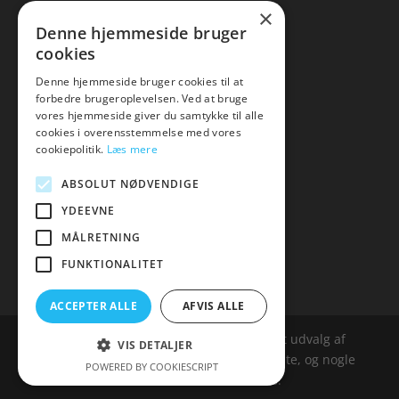
×
▸ Se tilbuddene her
Denne hjemmeside bruger
cookies
Artikel oversigt
Amare
Denne hjemmeside bruger cookies til at
forbedre brugeroplevelsen. Ved at bruge
Tlf: 7876 8672
vores hjemmeside giver du samtykke til alle
Mail:
hej@amare.dk
cookies i overensstemmelse med vores
cookiepolitik.
Læs mere
ABSOLUT NØDVENDIGE
YDEEVNE
MÅLRETNING
FUNKTIONALITET
ACCEPTER ALLE
AFVIS ALLE
Amare.dk er siden, der samler et bredt udvalg af
VIS DETALJER
spændende varer. Siden er et affailiatesite, og nogle
POWERED BY COOKIESCRIPT
links kan være affialitelinks.