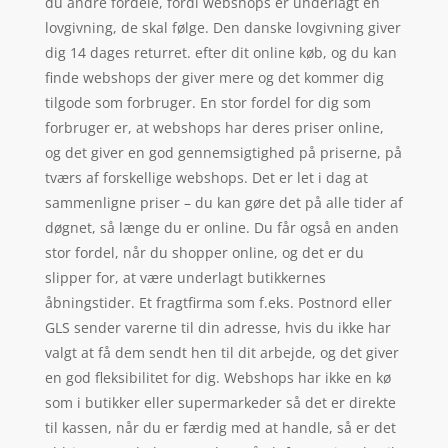
du andre fordele, fordi webshops er underlagt en
lovgivning, de skal følge. Den danske lovgivning giver
dig 14 dages returret. efter dit online køb, og du kan
finde webshops der giver mere og det kommer dig
tilgode som forbruger. En stor fordel for dig som
forbruger er, at webshops har deres priser online,
og det giver en god gennemsigtighed på priserne, på
tværs af forskellige webshops. Det er let i dag at
sammenligne priser – du kan gøre det på alle tider af
døgnet, så længe du er online. Du får også en anden
stor fordel, når du shopper online, og det er du
slipper for, at være underlagt butikkernes
åbningstider. Et fragtfirma som f.eks. Postnord eller
GLS sender varerne til din adresse, hvis du ikke har
valgt at få dem sendt hen til dit arbejde, og det giver
en god fleksibilitet for dig. Webshops har ikke en kø
som i butikker eller supermarkeder så det er direkte
til kassen, når du er færdig med at handle, så er det