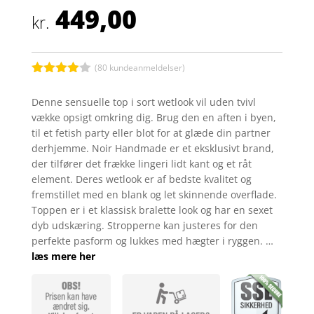
449,00
kr.
(
80
kundeanmeldelser)
Bedømt
som
3.9
Denne sensuelle top i sort wetlook vil uden tvivl
ud af 5
vække opsigt omkring dig. Brug den en aften i byen,
baseret
på
til et fetish party eller blot for at glæde din partner
kundebed
derhjemme. Noir Handmade er et eksklusivt brand,
ømmelse
r
der tilfører det frække lingeri lidt kant og et råt
element. Deres wetlook er af bedste kvalitet og
fremstillet med en blank og let skinnende overflade.
Toppen er i et klassisk bralette look og har en sexet
dyb udskæring. Stropperne kan justeres for den
perfekte pasform og lukkes med hægter i ryggen. …
læs mere her