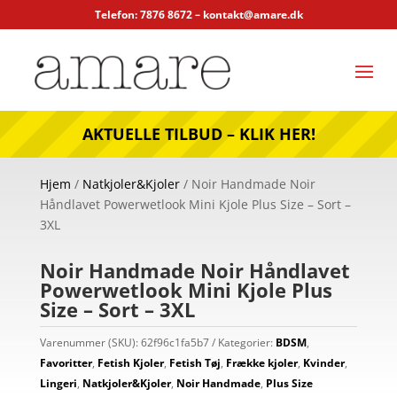
Telefon: 7876 8672 –
kontakt@amare.dk
AKTUELLE TILBUD – KLIK HER!
Hjem
/
Natkjoler&Kjoler
/ Noir Handmade Noir
Håndlavet Powerwetlook Mini Kjole Plus Size – Sort –
3XL
Noir Handmade Noir Håndlavet
Powerwetlook Mini Kjole Plus
Size – Sort – 3XL
Varenummer (SKU):
62f96c1fa5b7
Kategorier:
BDSM
,
Favoritter
,
Fetish Kjoler
,
Fetish Tøj
,
Frække kjoler
,
Kvinder
,
Lingeri
,
Natkjoler&Kjoler
,
Noir Handmade
,
Plus Size