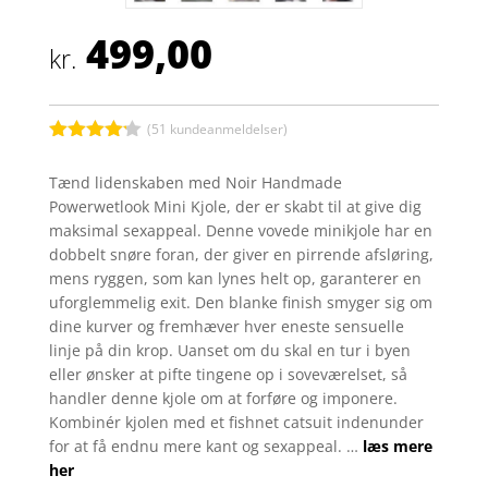
499,00
kr.
(
51
kundeanmeldelser)
Bedømt
som
4.1
Tænd lidenskaben med Noir Handmade
ud af 5
Powerwetlook Mini Kjole, der er skabt til at give dig
baseret
på
maksimal sexappeal. Denne vovede minikjole har en
kundebedø
dobbelt snøre foran, der giver en pirrende afsløring,
mmelser
mens ryggen, som kan lynes helt op, garanterer en
uforglemmelig exit. Den blanke finish smyger sig om
dine kurver og fremhæver hver eneste sensuelle
linje på din krop. Uanset om du skal en tur i byen
eller ønsker at pifte tingene op i soveværelset, så
handler denne kjole om at forføre og imponere.
Kombinér kjolen med et fishnet catsuit indenunder
for at få endnu mere kant og sexappeal. …
læs mere
her