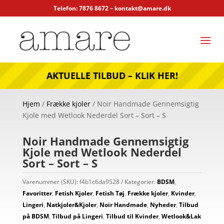
Telefon: 7876 8672 –
kontakt@amare.dk
AKTUELLE TILBUD – KLIK HER!
Hjem
/
Frække kjoler
/ Noir Handmade Gennemsigtig
Kjole med Wetlook Nederdel Sort – Sort – S
Noir Handmade Gennemsigtig
Kjole med Wetlook Nederdel
Sort – Sort – S
Varenummer (SKU):
f4b1c6da9528
Kategorier:
BDSM
,
Favoritter
,
Fetish Kjoler
,
Fetish Tøj
,
Frække kjoler
,
Kvinder
,
Lingeri
,
Natkjoler&Kjoler
,
Noir Handmade
,
Nyheder
,
Tilbud
på BDSM
,
Tilbud på Lingeri
,
Tilbud til Kvinder
,
Wetlook&Lak