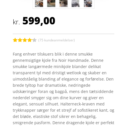
599,00
kr.
(
75
kundeanmeldelser)
Bedømt
som
4.1
Fang enhver tilskuers blik i denne smukke
ud af 5
gennemsigtige kjole fra Noir Handmade. Denne
baseret
på
smukke langærmede minikjole blander delikat
kundebedø
transparent tyl med dristigt wetlook og skaber en
mmelser
uimodståelig blanding af elegance og forførelse. Den
brede tyltop har dramatiske, nedringede
udskæringer foran og bagpå, mens den tætsiddende
nederdel smyger sig om dine kurver og giver en
elegant, sensuel silhuet. Halterneck-kraven med
trykknapper sørger for et strejf af sofistikeret kant, og
det bløde, elastiske stof sikrer en behagelig,
smigrende pasform. Denne dragende kjole er perfekt