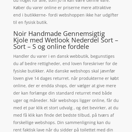
du noget for alle, som jo fx kan være denne vare.
Køber du varer online er priserne mere attraktive
end i butikkerne- fordi webshoppen ikke har udgifter
til en fysisk butik.
Noir Handmade Gennemsigtig
Kjole med Wetlook Nederdel Sort –
Sort – S og online fordele
Handler du varer i en dansk webbutik, begunstiges
du af bedre rettigheder, end loven foreskriver for de
fysiske butikker. Alle danske webshops skal jævnfør
loven give 14 dages returret. når produkterne er købt
online, der er endda shops, der vælger at give mere
der kan forlænge din standard returret med både
uger og måneder. Når webshops ligger online, får du
med et par klik et stort udvalg , og det bevirker, at du
med få klik kan finde det bedste tilbud, på tværs af
forskellige webshops. Din sammenligning kan du
rent faktisk lave når du sidder på toilettet med din