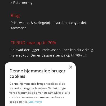
▸ Returnering
Blog
Pris, kvalitet & sexlegetøj – hvordan hænger det
sammen?
TILBUD spar op til 70%
Se hvad der ligger i rodekassen - her kan du virkelig
gøre et kup. Der er besparelser på op til 70% ..!
×
▸ Se tilbuddene her
Denne hjemmeside bruger
cookies
Artikel oversigt
Amare
Denne hjemmeside bruger cookies til at
forbedre brugeroplevelsen. Ved at bruge
Tlf: 7876 8672
vores hjemmeside giver du samtykke til alle
Mail:
hej@amare.dk
cookies i overensstemmelse med vores
cookiepolitik.
Læs mere