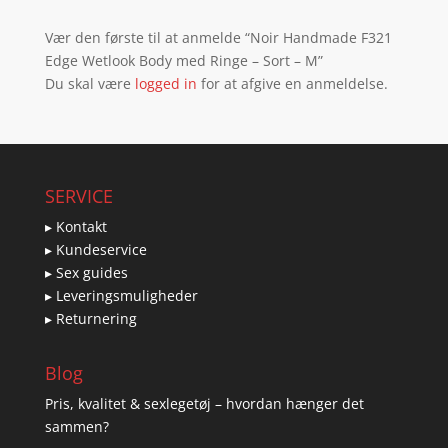
Vær den første til at anmelde “Noir Handmade F321
Edge Wetlook Body med Ringe – Sort – M”
Du skal være
logged in
for at afgive en anmeldelse.
SERVICE
▸ Kontakt
▸ Kundeservice
▸ Sex guides
▸ Leveringsmuligheder
▸ Returnering
Blog
Pris, kvalitet & sexlegetøj – hvordan hænger det
sammen?