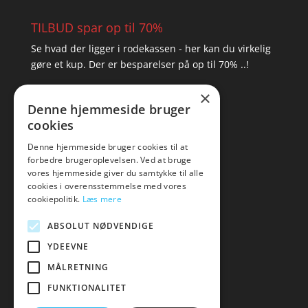
TILBUD spar op til 70%
Se hvad der ligger i rodekassen - her kan du virkelig
gøre et kup. Der er besparelser på op til 70% ..!
×
▸ Se tilbuddene her
Denne hjemmeside bruger
cookies
Artikel oversigt
Amare
Denne hjemmeside bruger cookies til at
forbedre brugeroplevelsen. Ved at bruge
Tlf: 7876 8672
vores hjemmeside giver du samtykke til alle
Mail:
hej@amare.dk
cookies i overensstemmelse med vores
cookiepolitik.
Læs mere
ABSOLUT NØDVENDIGE
YDEEVNE
MÅLRETNING
FUNKTIONALITET