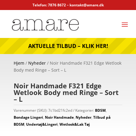
Telefon: 7876 8672 –
kontakt@amare.dk
AKTUELLE TILBUD – KLIK HER!
Hjem
/
Nyheder
/ Noir Handmade F321 Edge Wetlook
Body med Ringe – Sort – L
Noir Handmade F321 Edge
Wetlook Body med Ringe – Sort
– L
Varenummer (SKU):
7c1bd21fc2ed
Kategorier:
BDSM
,
Bondage Lingeri
,
Noir Handmade
,
Nyheder
,
Tilbud på
BDSM
,
Undertøj&Lingeri
,
Wetlook&Lak Tøj