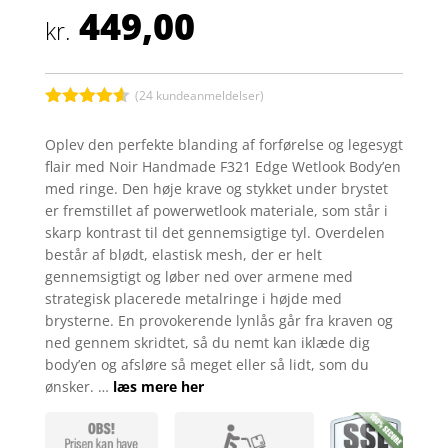
449,00
kr.
(
24
kundeanmeldelser)
Bedømt
som
4.5
Oplev den perfekte blanding af forførelse og legesygt
ud af 5
flair med Noir Handmade F321 Edge Wetlook Body’en
baseret
på
med ringe. Den høje krave og stykket under brystet
kundebedø
er fremstillet af powerwetlook materiale, som står i
mmelser
skarp kontrast til det gennemsigtige tyl. Overdelen
består af blødt, elastisk mesh, der er helt
gennemsigtigt og løber ned over armene med
strategisk placerede metalringe i højde med
brysterne. En provokerende lynlås går fra kraven og
ned gennem skridtet, så du nemt kan iklæde dig
body’en og afsløre så meget eller så lidt, som du
ønsker. …
læs mere her