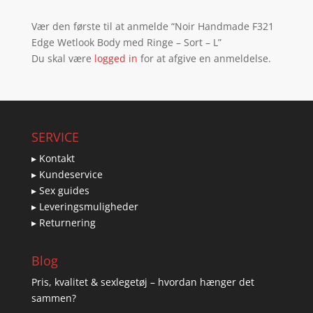
Vær den første til at anmelde “Noir Handmade F321
Edge Wetlook Body med Ringe – Sort – L”
Du skal være
logged in
for at afgive en anmeldelse.
SERVICE
▸ Kontakt
▸ Kundeservice
▸ Sex guides
▸ Leveringsmuligheder
▸ Returnering
Blog
Pris, kvalitet & sexlegetøj – hvordan hænger det
sammen?