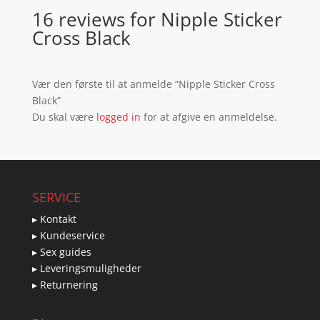
16 reviews for
Nipple Sticker
Cross Black
Vær den første til at anmelde “Nipple Sticker Cross
Black”
Du skal være
logged in
for at afgive en anmeldelse.
SERVICE
▸ Kontakt
▸ Kundeservice
▸ Sex guides
▸ Leveringsmuligheder
▸ Returnering