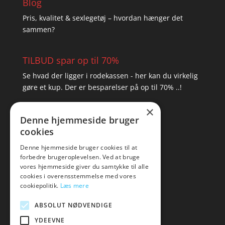
Blog
Pris, kvalitet & sexlegetøj – hvordan hænger det
sammen?
TILBUD spar op til 70%
Se hvad der ligger i rodekassen - her kan du virkelig
gøre et kup. Der er besparelser på op til 70% ..!
×
▸ Se tilbuddene her
Denne hjemmeside bruger
cookies
Artikel oversigt
Amare
Denne hjemmeside bruger cookies til at
forbedre brugeroplevelsen. Ved at bruge
Tlf: 7876 8672
vores hjemmeside giver du samtykke til alle
Mail:
hej@amare.dk
cookies i overensstemmelse med vores
cookiepolitik.
Læs mere
ABSOLUT NØDVENDIGE
YDEEVNE