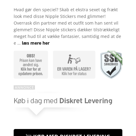
Bedømt
som
4.5
Hvad gør den speciel? Skab et ekstra sexet og frækt
ud af 5
look med disse Nipple Stickers med glimmer!
baseret
på
Overrask din partner med et outfit som han sent vil
kundebedø
glemme!! Disse Nipple stickers dækker tilstrækkeligt
mmelser
meget hud til at vække fantasier, samtidig med at de
e …
læs mere her