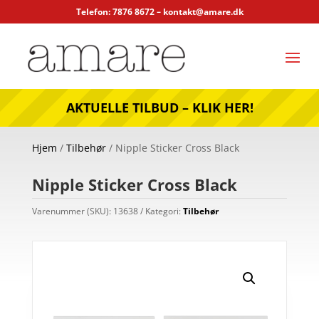
Telefon: 7876 8672 –
kontakt@amare.dk
AKTUELLE TILBUD – KLIK HER!
Hjem
/
Tilbehør
/ Nipple Sticker Cross Black
Nipple Sticker Cross Black
Varenummer (SKU):
13638
Kategori:
Tilbehør