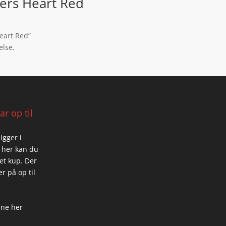
ers Heart Red
Heart Red”
else.
r op til
igger i
 her kan du
 et kup. Der
r på op til
ene her