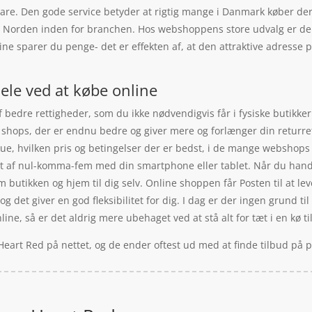
in vare. Den gode service betyder at rigtig mange i Danmark køber d
Norden inden for branchen. Hos webshoppens store udvalg er der h
ine sparer du penge- det er effekten af, at den attraktive adresse
ele ved at købe online
bedre rettigheder, som du ikke nødvendigvis får i fysiske butikker
å shops, der er endnu bedre og giver mere og forlænger din returre
ue, hvilken pris og betingelser der er bedst, i de mange webshops 
t af nul-komma-fem med din smartphone eller tablet. Når du handler
 butikken og hjem til dig selv. Online shoppen får Posten til at le
g det giver en god fleksibilitet for dig. I dag er der ingen grund til
ine, så er det aldrig mere ubehaget ved at stå alt for tæt i en kø ti
Heart Red på nettet, og de ender oftest ud med at finde tilbud på 