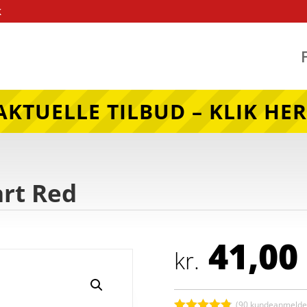
k
AKTUELLE TILBUD – KLIK HER
art Red
41,00
kr.
(
90
kundeanmeldel