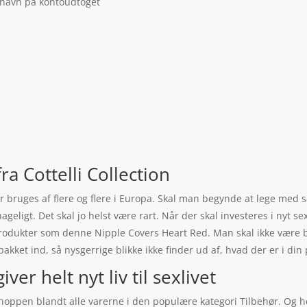
 navn på kontoudtoget
a Cottelli Collection
r bruges af flere og flere i Europa. Skal man begynde at lege med s
ehageligt. Det skal jo helst være rart. Når der skal investeres i nyt se
rodukter som denne Nipple Covers Heart Red. Man skal ikke være b
akket ind, så nysgerrige blikke ikke finder ud af, hvad der er i din
er helt nyt liv til sexlivet
oppen blandt alle varerne i den populære kategori Tilbehør. Og hey