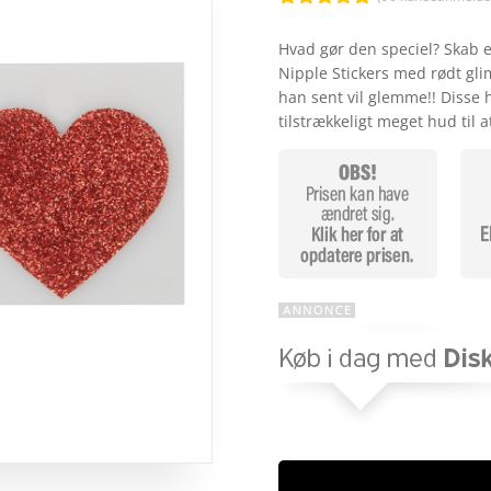
Bedømt
som
4.8
Hvad gør den speciel? Skab e
ud af 5
Nipple Stickers med rødt gli
baseret på
kundebedøm
han sent vil glemme!! Disse 
melser
tilstrækkeligt meget hud til 