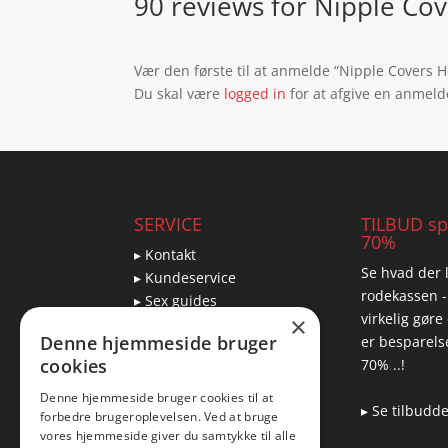
90 reviews for
Nipple Cov
Vær den første til at anmelde “Nipple Covers 
Du skal være
logged in
for at afgive en anmeld
SERVICE
TILBUD spa
70%
▸ Kontakt
Se hvad der l
▸ Kundeservice
rodekassen -
▸ Sex guides
virkelig gøre
×
▸ Leveringsmuligheder
Denne hjemmeside bruger
er besparelse
▸ Returnering
cookies
70% ..!
Denne hjemmeside bruger cookies til at
▸ Se tilbudd
forbedre brugeroplevelsen. Ved at bruge
Blog
vores hjemmeside giver du samtykke til alle