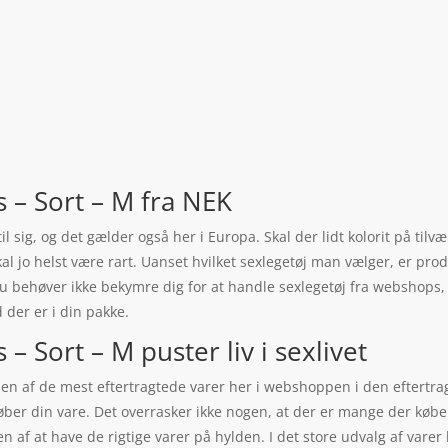
– Sort – M fra NEK
 til sig, og det gælder også her i Europa. Skal der lidt kolorit på til
kal jo helst være rart. Uanset hvilket sexlegetøj man vælger, er prod
behøver ikke bekymre dig for at handle sexlegetøj fra webshops, v
d der er i din pakke.
 Sort – M puster liv i sexlivet
 en af de mest eftertragtede varer her i webshoppen i den eftertr
køber din vare. Det overrasker ikke nogen, at der er mange der køb
 af at have de rigtige varer på hylden. I det store udvalg af varer k