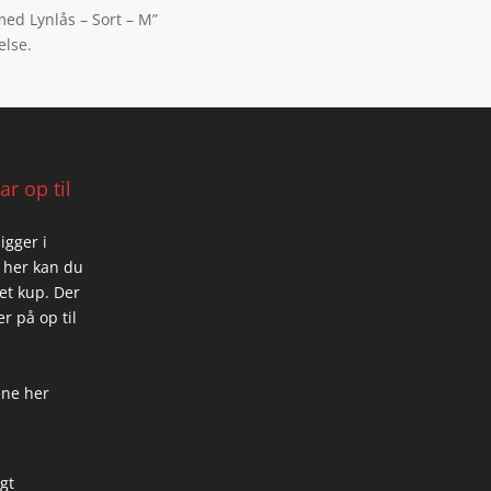
ed Lynlås – Sort – M”
else.
r op til
igger i
 her kan du
 et kup. Der
r på op til
ene her
igt