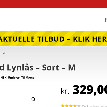
k
AKTUELLE TILBUD – KLIK HER
 – M
 Lynlås – Sort – M
,
NEK
,
Undertøj Til Mænd
329,0
kr.
(
52
kundeanmeldel