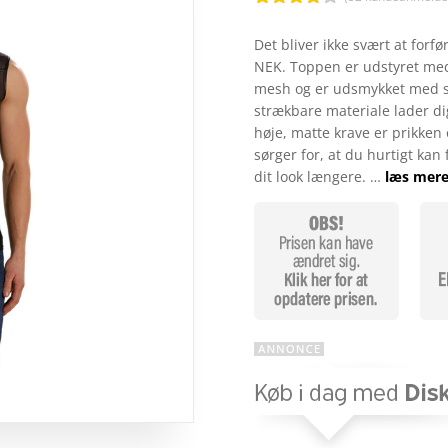
Bedømt
som
4.2
Det bliver ikke svært at forf
ud af 5
NEK. Toppen er udstyret med
baseret
på
mesh og er udsmykket med so
kundebedø
strækbare materiale lader di
mmelser
høje, matte krave er prikken o
sørger for, at du hurtigt kan
dit look længere. …
læs mere