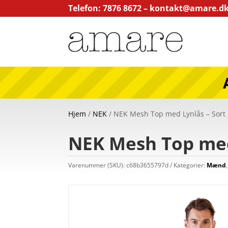
Telefon: 7876 8672 –
kontakt@amare.d
Hjem
/
NEK
/ NEK Mesh Top med Lynlås – Sort
NEK Mesh Top med
Varenummer (SKU):
c68b3655797d
Kategorier:
Mænd