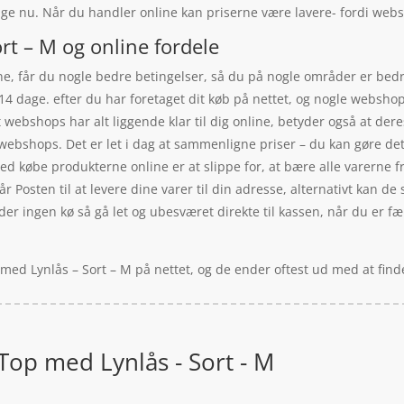
ige nu. Når du handler online kan priserne være lavere- fordi websh
t – M og online fordele
e, får du nogle bedre betingelser, så du på nogle områder er bedre 
 14 dage. efter du har foretaget dit køb på nettet, og nogle websho
 webshops har alt liggende klar til dig online, betyder også at dere
e webshops. Det er let i dag at sammenligne priser – du kan gøre d
 ved købe produkterne online er at slippe for, at bære alle varerne
r Posten til at levere dine varer til din adresse, alternativt kan de
er ingen kø så gå let og ubesværet direkte til kassen, når du er fæ
med Lynlås – Sort – M på nettet, og de ender oftest ud med at find
op med Lynlås - Sort - M