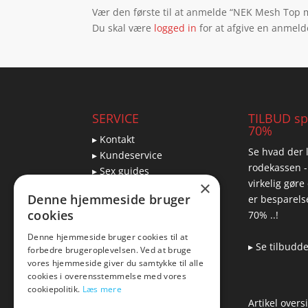
Vær den første til at anmelde “NEK Mesh Top m
Du skal være
logged in
for at afgive en anmeld
SERVICE
TILBUD spa
70%
▸ Kontakt
Se hvad der l
▸ Kundeservice
rodekassen -
▸ Sex guides
virkelig gøre
×
▸ Leveringsmuligheder
Denne hjemmeside bruger
er besparelse
▸ Returnering
cookies
70% ..!
Denne hjemmeside bruger cookies til at
▸ Se tilbudd
forbedre brugeroplevelsen. Ved at bruge
Blog
vores hjemmeside giver du samtykke til alle
cookies i overensstemmelse med vores
Pris, kvalitet & sexlegetøj
cookiepolitik.
Læs mere
– hvordan hænger det
Artikel overs