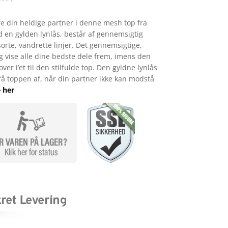
øre din heldige partner i denne mesh top fra
 en gylden lynlås, består af gennemsigtig
rte, vandrette linjer. Det gennemsigtige,
g vise alle dine bedste dele frem, imens den
ver i’et til den stilfulde top. Den gyldne lynlås
 få toppen af, når din partner ikke kan modstå
 her