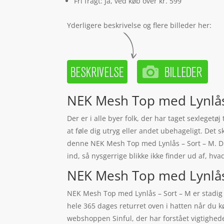
Fri fragt: Ja, ved køb over kr. 599
Yderligere beskrivelse og flere billeder her:
NEK Mesh Top med Lynlås 
Der er i alle byer folk, der har taget sexlegetøj
at føle dig utryg eller andet ubehageligt. Det s
denne NEK Mesh Top med Lynlås – Sort – M. Du 
ind, så nysgerrige blikke ikke finder ud af, hva
NEK Mesh Top med Lynlås –
NEK Mesh Top med Lynlås – Sort – M er stadig
hele 365 dages returret oven i hatten når du 
webshoppen Sinful, der har forstået vigtigheden