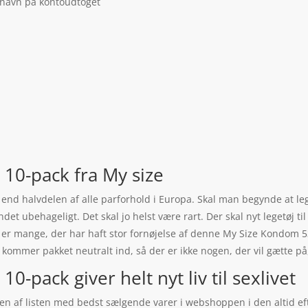
 navn på kontoudtoget
10-pack fra My size
e end halvdelen af alle parforhold i Europa. Skal man begynde at le
r andet ubehageligt. Det skal jo helst være rart. Der skal nyt legetøj
er er mange, der har haft stor fornøjelse af denne My Size Kondom
kommer pakket neutralt ind, så der er ikke nogen, der vil gætte på, 
pack giver helt nyt liv til sexlivet
en af listen med bedst sælgende varer i webshoppen i den altid e