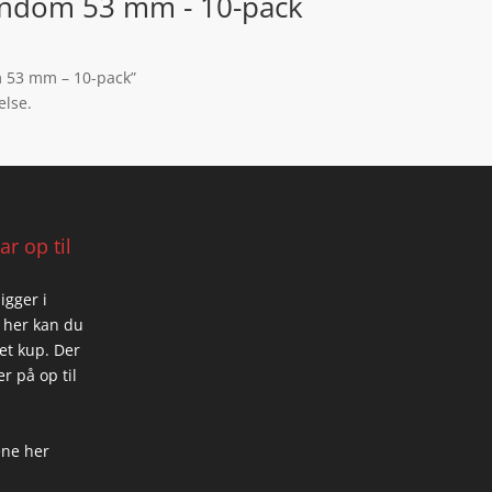
ondom 53 mm - 10-pack
m 53 mm – 10-pack”
else.
r op til
igger i
 her kan du
 et kup. Der
r på op til
ene her