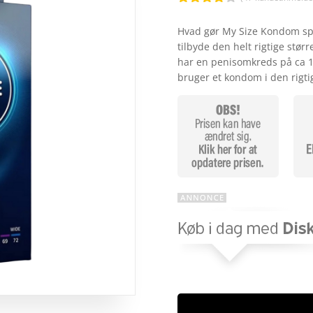
Bedømt
som
3.8
Hvad gør My Size Kondom spec
ud af 5
tilbyde den helt rigtige størr
baseret
på
har en penisomkreds på ca 11
kundebed
bruger et kondom i den rigti
ømmels
er