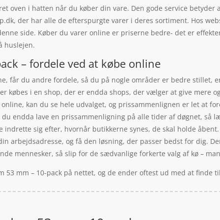
et oven i hatten når du køber din vare. Den gode service betyder 
, der har alle de efterspurgte varer i deres sortiment. Hos web
denne side. Køber du varer online er priserne bedre- det er effekten
 huslejen.
ck – fordele ved at købe online
, får du andre fordele, så du på nogle områder er bedre stillet, en
er købes i en shop, der er endda shops, der vælger at give mere og 
nline, kan du se hele udvalget, og prissammenlignen er let at fore
kan du endda lave en prissammenligning på alle tider af døgnet, så
lle indrette sig efter, hvornår butikkerne synes, de skal holde åb
din arbejdsadresse, og få den løsning, der passer bedst for dig. D
sende mennesker, så slip for de sædvanlige forkerte valg af kø – ma
m 53 mm – 10-pack på nettet, og de ender oftest ud med at finde t