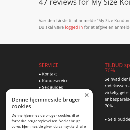
47 reviews for
My Size K
Vær den første til at anmelde “My Size Kondo
Du skal være
logged in
for at afgive en anmeld
SERVICE
TILBUD spa
70%
▸ Kontakt
Se hvad der l
▸ Kundeservice
rodekassen -
▸ Sex guides
virkelig gøre
×
▸ Leveringsmuligheder
Denne hjemmeside bruger
er besparelse
▸ Returnering
cookies
70% ..!
Denne hjemmeside bruger cookies til at
▸ Se tilbudd
forbedre brugeroplevelsen. Ved at bruge
Blog
vores hjemmeside giver du samtykke til alle