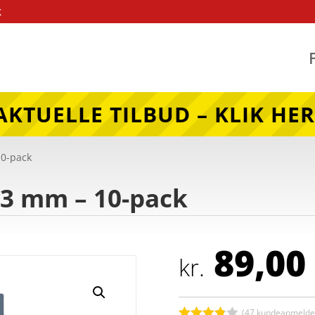
k
AKTUELLE TILBUD – KLIK HER
10-pack
3 mm – 10-pack
89,00
kr.
(
47
kundeanmeldel