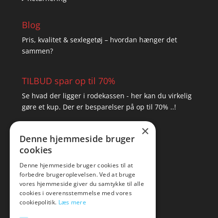
Blog
Pris, kvalitet & sexlegetøj – hvordan hænger det
sammen?
TILBUD spar op til 70%
Se hvad der ligger i rodekassen - her kan du virkelig
gøre et kup. Der er besparelser på op til 70% ..!
×
▸ Se tilbuddene her
Denne hjemmeside bruger
cookies
Artikel oversigt
Amare
Denne hjemmeside bruger cookies til at
forbedre brugeroplevelsen. Ved at bruge
Tlf: 7876 8672
vores hjemmeside giver du samtykke til alle
Mail:
hej@amare.dk
cookies i overensstemmelse med vores
cookiepolitik.
Læs mere