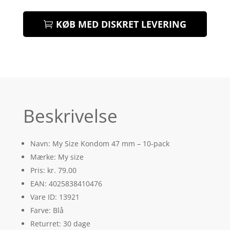
KØB MED DISKRET LEVERING
Beskrivelse
Navn: My Size Kondom 47 mm – 10-pack
Mærke: My size
Pris: kr. 79.00
EAN: 4025838410476
Vare ID: 13921
Farve: Blå
Returret: 30 dage