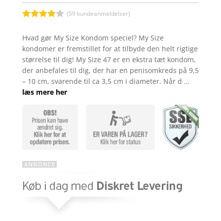
(
59
kundeanmeldelser)
Bedømt
som
3.9
Hvad gør My Size Kondom speciel? My Size
ud af 5
kondomer er fremstillet for at tilbyde den helt rigtige
baseret
på
størrelse til dig! My Size 47 er en ekstra tæt kondom,
kundebed
der anbefales til dig, der har en penisomkreds på 9,5
ømmelse
r
– 10 cm, svarende til ca 3,5 cm i diameter. Når d …
læs mere her