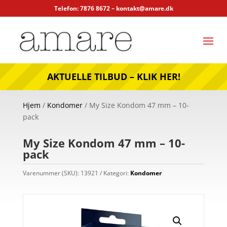
Telefon: 7876 8672 –
kontakt@amare.dk
AKTUELLE TILBUD – KLIK HER!
Hjem
/
Kondomer
/ My Size Kondom 47 mm – 10-
pack
My Size Kondom 47 mm – 10-
pack
Varenummer (SKU):
13921
Kategori:
Kondomer