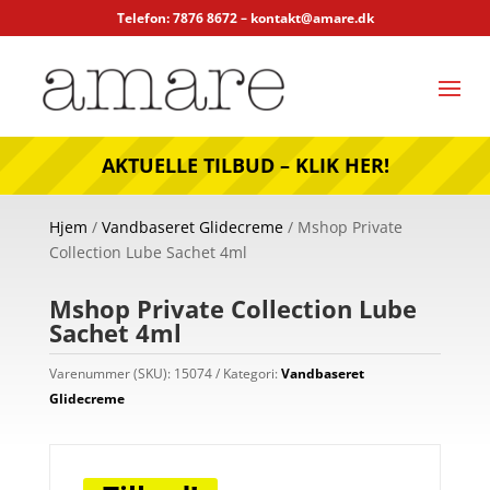
Telefon: 7876 8672 –
kontakt@amare.dk
AKTUELLE TILBUD – KLIK HER!
Hjem
/
Vandbaseret Glidecreme
/ Mshop Private
Collection Lube Sachet 4ml
Mshop Private Collection Lube
Sachet 4ml
Varenummer (SKU):
15074
Kategori:
Vandbaseret
Glidecreme