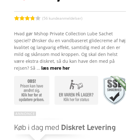
oprindelige
aktuelle
pris
pris
var:
er:
kr. 7,00.
kr. 3,00.
(
56
kundeanmeldelser)
Bedømt
som
Hvad gør Mshop Private Collection Lube Sachet
3.7
ud
speciel? Ønsker du en vandbaseret glidecreme af høj
af 5
baseret
kvalitet og langvarig effekt, samtidig med at den er
på
mild og skånsom mod kroppen. Og skal den helst
kundebed
ømmels
være ekstra diskret, så du kan have den med på
er
rejsen? Så …
læs mere her