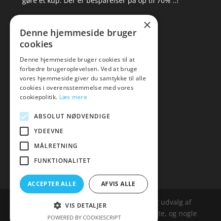
gøre et kup. Der er besparelser på op til 70% ..!
×
▸ Se tilbuddene her
Denne hjemmeside bruger
cookies
Artikel oversigt
Amare
Denne hjemmeside bruger cookies til at
forbedre brugeroplevelsen. Ved at bruge
Tlf: 7876 8672
vores hjemmeside giver du samtykke til alle
Mail:
hej@amare.dk
cookies i overensstemmelse med vores
cookiepolitik.
Læs mere
ABSOLUT NØDVENDIGE
YDEEVNE
MÅLRETNING
FUNKTIONALITET
ACCEPTER ALLE
AFVIS ALLE
Amare.dk er siden, der samler et bredt udvalg af
VIS DETALJER
spændende varer. Siden er et affailiatesite, og nogle
POWERED BY COOKIESCRIPT