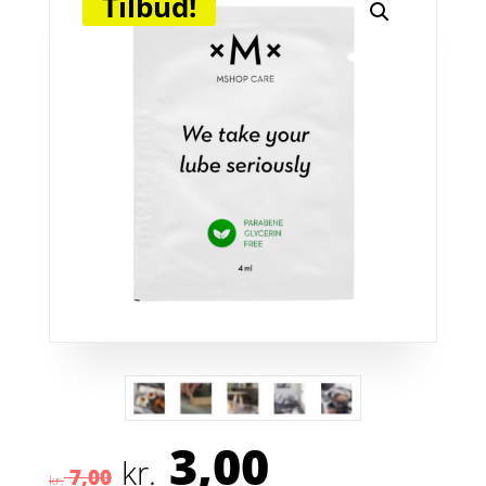
Tilbud!
3,00
Den
Den
kr.
7,00
kr.