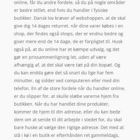
online, får du andre fordele, så du på nogle områder
er bedre stillet, end hvis du handler I fysiske
butikker. Dansk lov kræver af webshoppen, at de skal
give dig 14 dages returret. når dine varer købes i en
shop, der findes også shops, der er endnu bedre og
giver mere end de 14 dage, de er forpligtet til. Husk
også på, at du online har et kæmpe udvalg, og det
gør en prissammenligning let, uden af være
afhængig af, at det skal være tæt på din bopæl. Og
du kan endda gøre det så snart du lige har fem
minutter, og sidder ved computeren eller med din
telefon. En af de store fordele når du handler online,
er du slipper for, at skulle slæbe varerne hjem fra
butikken. Når du har handlet dine produkter,
kommer de hjem til din adresse, eller du kan bede
dem om at sende til dit arbejde i stedet for, du skal
bare huske at vælge den rigtige adresse. Det med at
stå i kø i en butik er efterhånden ret gammeldags,