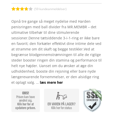
pris
pris
var:
er:
kr. 79,00.
kr. 39,50
(
59
kundeanmeldelser)
Bedømt
som
Opnå tre gange så meget nydelse med Harden
3.7
ud
penisringen med ball divider fra MR.MEMBR – det
af 5
baseret
ultimative tilbehør til dine stimulerende
på
sessioner.Denne tætsiddende 3-i-1-ring er ikke bare
kundebed
ømmels
en favorit; den forkæler effektivt dine intime dele ved
er
at stramme om dit skaft og begge testikler.Ved at
begrænse blodgennemstrømningen til alle de rigtige
steder booster ringen din stamina og performance til
helt nye højder. Uanset om du ønsker at øge din
udholdenhed, booste din rejsning eller bare nyde
længerevarende fornemmelser, er den alsidige ring
et oplagt valg. …
læs mere her