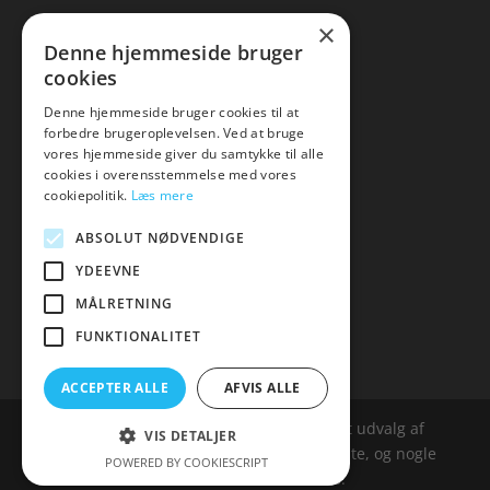
×
▸ Se tilbuddene her
Denne hjemmeside bruger
cookies
Artikel oversigt
Amare
Denne hjemmeside bruger cookies til at
forbedre brugeroplevelsen. Ved at bruge
Tlf: 7876 8672
vores hjemmeside giver du samtykke til alle
Mail:
hej@amare.dk
cookies i overensstemmelse med vores
cookiepolitik.
Læs mere
ABSOLUT NØDVENDIGE
YDEEVNE
MÅLRETNING
FUNKTIONALITET
ACCEPTER ALLE
AFVIS ALLE
Amare.dk er siden, der samler et bredt udvalg af
VIS DETALJER
spændende varer. Siden er et affailiatesite, og nogle
POWERED BY COOKIESCRIPT
links kan være affialitelinks.