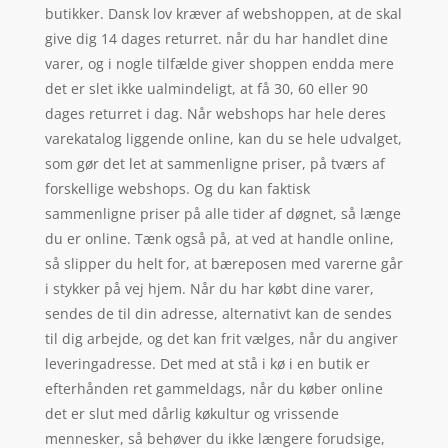
butikker. Dansk lov kræver af webshoppen, at de skal
give dig 14 dages returret. når du har handlet dine
varer, og i nogle tilfælde giver shoppen endda mere
det er slet ikke ualmindeligt, at få 30, 60 eller 90
dages returret i dag. Når webshops har hele deres
varekatalog liggende online, kan du se hele udvalget,
som gør det let at sammenligne priser, på tværs af
forskellige webshops. Og du kan faktisk
sammenligne priser på alle tider af døgnet, så længe
du er online. Tænk også på, at ved at handle online,
så slipper du helt for, at bæreposen med varerne går
i stykker på vej hjem. Når du har købt dine varer,
sendes de til din adresse, alternativt kan de sendes
til dig arbejde, og det kan frit vælges, når du angiver
leveringadresse. Det med at stå i kø i en butik er
efterhånden ret gammeldags, når du køber online
det er slut med dårlig køkultur og vrissende
mennesker, så behøver du ikke længere forudsige,