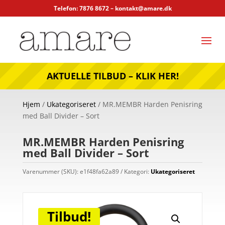
Telefon: 7876 8672 –
kontakt@amare.dk
AKTUELLE TILBUD – KLIK HER!
Hjem
/
Ukategoriseret
/ MR.MEMBR Harden Penisring
med Ball Divider – Sort
MR.MEMBR Harden Penisring
med Ball Divider – Sort
Varenummer (SKU):
e1f48fa62a89
Kategori:
Ukategoriseret
Tilbud!