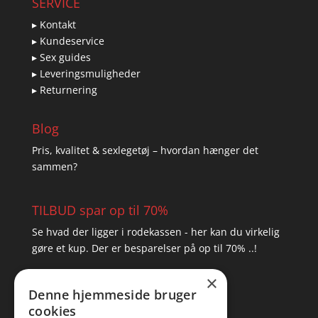
SERVICE
▸ Kontakt
▸ Kundeservice
▸ Sex guides
▸ Leveringsmuligheder
▸ Returnering
Blog
Pris, kvalitet & sexlegetøj – hvordan hænger det
sammen?
TILBUD spar op til 70%
Se hvad der ligger i rodekassen - her kan du virkelig
gøre et kup. Der er besparelser på op til 70% ..!
×
▸ Se tilbuddene her
Denne hjemmeside bruger
cookies