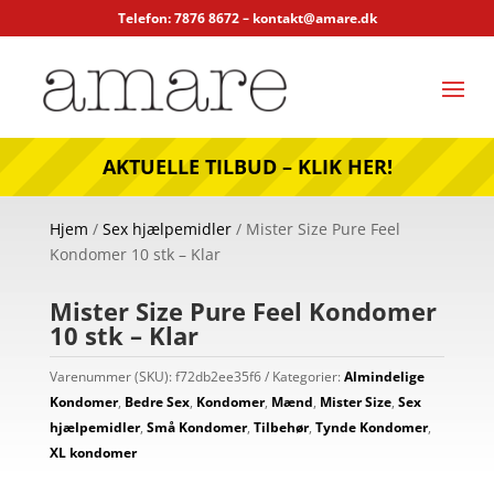
Telefon: 7876 8672 –
kontakt@amare.dk
AKTUELLE TILBUD – KLIK HER!
Hjem
/
Sex hjælpemidler
/ Mister Size Pure Feel
Kondomer 10 stk – Klar
Mister Size Pure Feel Kondomer
10 stk – Klar
Varenummer (SKU):
f72db2ee35f6
Kategorier:
Almindelige
Kondomer
,
Bedre Sex
,
Kondomer
,
Mænd
,
Mister Size
,
Sex
hjælpemidler
,
Små Kondomer
,
Tilbehør
,
Tynde Kondomer
,
XL kondomer