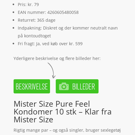
Pris: kr. 79
EAN nummer: 4260605480058
Returret: 365 dage
Indpakning: Diskret og der kommer neutralt navn
på kontoudtoget
Fri fragt: Ja, ved køb over kr. 599
Yderligere beskrivelse og flere billeder her:
Mister Size Pure Feel
Kondomer 10 stk – Klar fra
Mister Size
Rigtig mange par – og også singler, bruger sexlegetøj