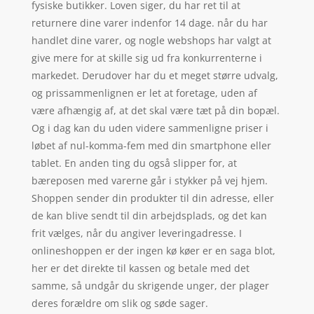
fysiske butikker. Loven siger, du har ret til at
returnere dine varer indenfor 14 dage. når du har
handlet dine varer, og nogle webshops har valgt at
give mere for at skille sig ud fra konkurrenterne i
markedet. Derudover har du et meget større udvalg,
og prissammenlignen er let at foretage, uden af
være afhængig af, at det skal være tæt på din bopæl.
Og i dag kan du uden videre sammenligne priser i
løbet af nul-komma-fem med din smartphone eller
tablet. En anden ting du også slipper for, at
bæreposen med varerne går i stykker på vej hjem.
Shoppen sender din produkter til din adresse, eller
de kan blive sendt til din arbejdsplads, og det kan
frit vælges, når du angiver leveringadresse. I
onlineshoppen er der ingen kø køer er en saga blot,
her er det direkte til kassen og betale med det
samme, så undgår du skrigende unger, der plager
deres forældre om slik og søde sager.