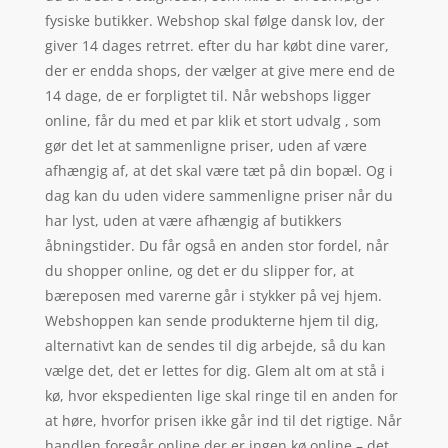
fysiske butikker. Webshop skal følge dansk lov, der
giver 14 dages retrret. efter du har købt dine varer,
der er endda shops, der vælger at give mere end de
14 dage, de er forpligtet til. Når webshops ligger
online, får du med et par klik et stort udvalg , som
gør det let at sammenligne priser, uden af være
afhængig af, at det skal være tæt på din bopæl. Og i
dag kan du uden videre sammenligne priser når du
har lyst, uden at være afhængig af butikkers
åbningstider. Du får også en anden stor fordel, når
du shopper online, og det er du slipper for, at
bæreposen med varerne går i stykker på vej hjem.
Webshoppen kan sende produkterne hjem til dig,
alternativt kan de sendes til dig arbejde, så du kan
vælge det, det er lettes for dig. Glem alt om at stå i
kø, hvor ekspedienten lige skal ringe til en anden for
at høre, hvorfor prisen ikke går ind til det rigtige. Når
handlen foregår online der er ingen kø online – det