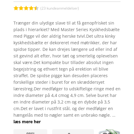
(
23
kundeanmeldelser)
Bedømt
som
4.4
Trænger din ulydige slave til at få genopfrisket sin
ud af 5
plads i hierarkiet? Med Master Series Kyskhedsbælte
baseret
på
med Pigge vil der aldrig herske tvivl.Det ultra kinky
kundebedø
kyskhedsbælte er dekoreret med møtrikker, der har
mmelser
spidse tipper. De kan drejes længere ud eller ind af
sit gevind alt efter, hvor tæt og smertelig oplevelsen
skal være.Det kompakte bur tillader absolut ingen
begejstring og ethvert tegn på erektion vil blive
straffet. De spidse pigge kan desuden placeres
forskellige steder i buret for en skræddersyet
lærestreg.Der medfølger to udskiftelige ringe med en
indre diameter på 4,4 cmog 4,9 cm. Selve buret har
en indre diameter på 3,2 cm og en dybde på 3,5
cm.Det er lavet i rustfrit stål, og der medfølger en
hængelås med to nøgler samt en unbrako nøgle. …
læs mere her