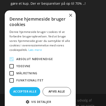
gøre et kup. Der er besparelser på op til 70% ..!
×
▸ Se tilbuddene her
Denne hjemmeside bruger
cookies
Artikel oversigt
Amare
Denne hjemmeside bruger cookies til at
forbedre brugeroplevelsen. Ved at bruge
Tlf: 7876 8672
vores hjemmeside giver du samtykke til alle
Mail:
hej@amare.dk
cookies i overensstemmelse med vores
cookiepolitik.
Læs mere
ABSOLUT NØDVENDIGE
YDEEVNE
MÅLRETNING
FUNKTIONALITET
ACCEPTER ALLE
AFVIS ALLE
Amare.dk er siden, der samler et bredt udvalg af
VIS DETALJER
spændende varer. Siden er et affailiatesite, og nogle