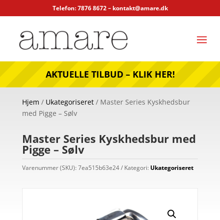
Telefon: 7876 8672 –
kontakt@amare.dk
AKTUELLE TILBUD – KLIK HER!
Hjem
/
Ukategoriseret
/ Master Series Kyskhedsbur
med Pigge – Sølv
Master Series Kyskhedsbur med
Pigge – Sølv
Varenummer (SKU):
7ea515b63e24
Kategori:
Ukategoriseret