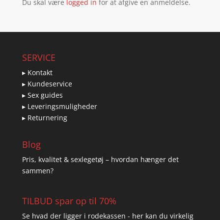
Du skal være
logged in
for at afgive en anmeldelse.
SERVICE
▸ Kontakt
▸ Kundeservice
▸ Sex guides
▸ Leveringsmuligheder
▸ Returnering
Blog
Pris, kvalitet & sexlegetøj – hvordan hænger det
sammen?
TILBUD spar op til 70%
Se hvad der ligger i rodekassen - her kan du virkelig