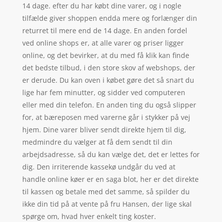
14 dage. efter du har købt dine varer, og i nogle
tilfælde giver shoppen endda mere og forlænger din
returret til mere end de 14 dage. En anden fordel
ved online shops er, at alle varer og priser ligger
online, og det bevirker, at du med få klik kan finde
det bedste tilbud, i den store skov af webshops, der
er derude. Du kan oven i købet gøre det så snart du
lige har fem minutter, og sidder ved computeren
eller med din telefon. En anden ting du også slipper
for, at bæreposen med varerne går i stykker på vej
hjem. Dine varer bliver sendt direkte hjem til dig,
medmindre du vælger at få dem sendt til din
arbejdsadresse, så du kan vælge det, det er lettes for
dig. Den irriterende kassekø undgår du ved at
handle online køer er en saga blot, her er det direkte
til kassen og betale med det samme, så spilder du
ikke din tid på at vente på fru Hansen, der lige skal
spørge om, hvad hver enkelt ting koster.