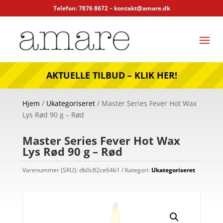
Telefon: 7876 8672 –
kontakt@amare.dk
AKTUELLE TILBUD – KLIK HER!
Hjem
/
Ukategoriseret
/ Master Series Fever Hot Wax
Lys Rød 90 g – Rød
Master Series Fever Hot Wax
Lys Rød 90 g – Rød
Varenummer (SKU):
db0c82ce64b1
Kategori:
Ukategoriseret