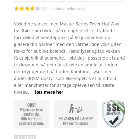
(
102
kundeanmeldelser)
Bedømt
som
4.2
Væk dine sanser med Master Series Fever Hot Wax
ud af 5
Lys Rød, som byder på ren ophidselse i flydende
baseret
på
form.Med et smeltepunkt på 50 grader kan du
kundebedø
glasere din partner med den varme røde voks uden
mmelser
risiko for at blive brændt. Tænd lyset og lad voksen
få et øjeblik til at smelte. Hold det i passende afstand
fra kroppen, så det når at køle en smule af, inden
det drypper ned på huden.Kombinér lyset med
andet BDSM udstyr som eksempelvis et blindfold
eller manchetter for at tage oplevelsen til næste
niveau. …
læs mere her