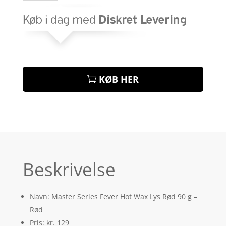
KØB HER
Beskrivelse
Navn: Master Series Fever Hot Wax Lys Rød 90 g –
Rød
Pris: kr. 129