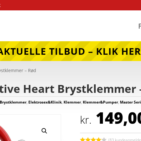
k
AKTUELLE TILBUD – KLIK HER
rystklemmer – Rød
ptive Heart Brystklemmer 
Brystklemmer
,
Elektrosex&Klinik
,
Klemmer
,
Klemmer&Pumper
,
Master Ser
149,0
kr.
(
83
kundeanmeldel