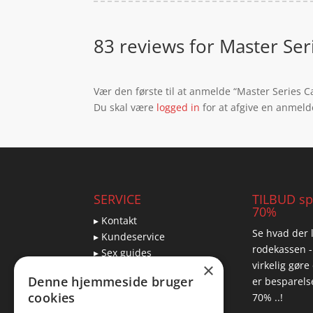
83 reviews for
Master Ser
Vær den første til at anmelde “Master Series 
Du skal være
logged in
for at afgive en anmeld
SERVICE
TILBUD spa
70%
▸ Kontakt
Se hvad der l
▸ Kundeservice
rodekassen -
▸ Sex guides
virkelig gøre
×
▸ Leveringsmuligheder
Denne hjemmeside bruger
er besparelse
▸ Returnering
cookies
70% ..!