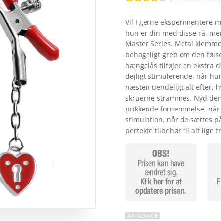
Bedømt
som
4.1
Vil I gerne eksperimentere m
ud af 5
hun er din med disse rå, me
baseret
på
Master Series. Metal klemme
kundebedø
behageligt greb om den føls
mmelser
hængelås tilføjer en ekstra 
dejligt stimulerende, når hun
næsten uendeligt alt efter,
skruerne strammes. Nyd den
prikkende fornemmelse, når 
stimulation, når de sættes p
perfekte tilbehør til alt lige f