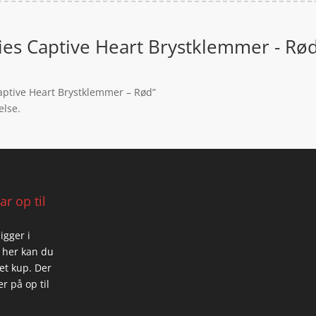
ies Captive Heart Brystklemmer - Rø
Captive Heart Brystklemmer – Rød”
else.
r op til
igger i
 her kan du
 et kup. Der
r på op til