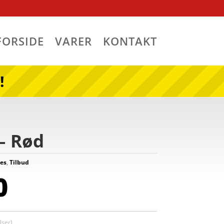
FORSIDE
VARER
KONTAKT
!
– Rød
ies
,
Tilbud
0
ser)