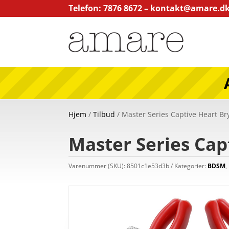
Telefon: 7876 8672 –
kontakt@amare.d
Hjem
/
Tilbud
/ Master Series Captive Heart B
Master Series Ca
Varenummer (SKU):
8501c1e53d3b
Kategorier:
BDSM
,