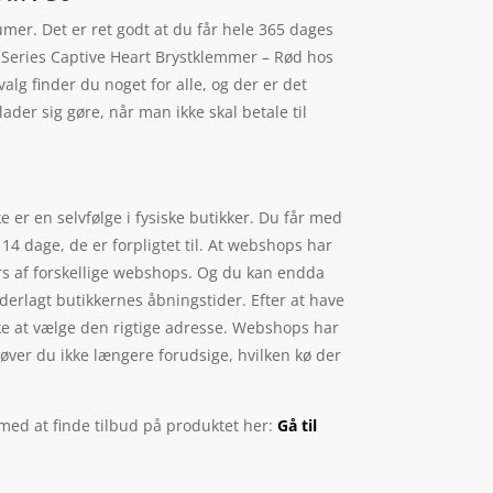
umer. Det er ret godt at du får hele 365 dages
er Series Captive Heart Brystklemmer – Rød hos
g finder du noget for alle, og der er det
ader sig gøre, når man ikke skal betale til
 er en selvfølge i fysiske butikker. Du får med
4 dage, de er forpligtet til. At webshops har
værs af forskellige webshops. Og du kan endda
nderlagt butikkernes åbningstider. Efter at have
uske at vælge den rigtige adresse. Webshops har
høver du ikke længere forudsige, hvilken kø der
 med at finde tilbud på produktet her:
Gå til