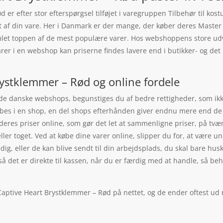
er efter stor efterspørgsel tilføjet i varegruppen Tilbehør til kost
øbet af din vare. Her i Danmark er der mange, der køber deres Mast
mlet toppen af de mest populære varer. Hos webshoppens store udval
rer i en webshop kan priserne findes lavere end i butikker- og det l
rystklemmer – Rød og online fordele
 de danske webshops, begunstiges du af bedre rettigheder, som ikke
øbes i en shop, en del shops efterhånden giver endnu mere end de 1
at deres priser online, som gør det let at sammenligne priser, på t
ller toget. Ved at købe dine varer online, slipper du for, at være u
il dig, eller de kan blive sendt til din arbejdsplads, du skal bare h
så det er direkte til kassen, når du er færdig med at handle, så be
Captive Heart Brystklemmer – Rød på nettet, og de ender oftest ud