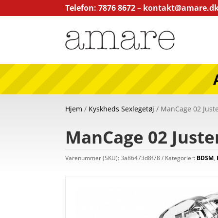
Telefon: 7876 8672 –
kontakt@amare.d
Hjem
/
Kyskheds Sexlegetøj
/ ManCage 02 Juste
ManCage 02 Juste
Varenummer (SKU):
3a86473d8f78
Kategorier:
BDSM
,