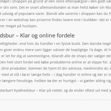
lføjet i shoppen på grund af den store efterspørgsel i den godt sæl
r din vare. Det er snart allemandsviden at man helst køber sin M
rt udvalg af populære varer. Blandt alle varerne i shoppen kan du he
rer i en webshop kan priserne findes lavere end i butikker- det er e
rer meget på huslejen.
sbur – Klar og online fordele
rettigheder, end hvis du handler i en fysisk butik. Den danske lovgi
en giver endnu mere som ligger udover de lovpligtige 14 dage. At h
r er let for dig at sammenligne, iblandt alle de shops der sælger d
Den helt stort fordel ved købe produkterne online er at slippe for, a
t dine produkter, kommer de hjem til din adresse, medmindre du væ
er med at stå i kø er længe forbi – i dag handler vi online og der er i
 længere forudsige, hvilken kø der er hurtigst – vi gætter aldrig rigt
sterbart Kyskhedsbur – Klar på nettet, og de ender oftest ud med a