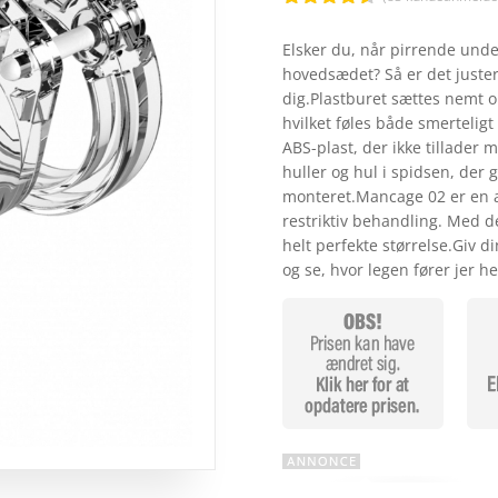
Bedømt
som
4.5
Elsker du, når pirrende unde
ud af 5
hovedsædet? Så er det juste
baseret
på
dig.Plastburet sættes nemt om
kundebedø
hvilket føles både smerteligt o
mmelser
ABS-plast, der ikke tillader
huller og hul i spidsen, der
monteret.Mancage 02 er en af
restriktiv behandling. Med d
helt perfekte størrelse.Giv di
og se, hvor legen fører jer h