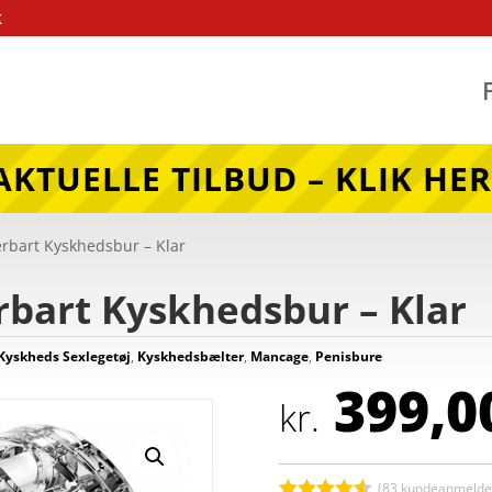
k
AKTUELLE TILBUD – KLIK HER
rbart Kyskhedsbur – Klar
rbart Kyskhedsbur – Klar
Kyskheds Sexlegetøj
,
Kyskhedsbælter
,
Mancage
,
Penisbure
399,0
kr.
(
83
kundeanmeldel