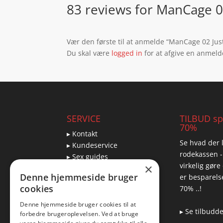
83 reviews for
ManCage 02
Vær den første til at anmelde “ManCage 02 Jus
Du skal være
logged in
for at afgive en anmeld
SERVICE
TILBUD spa
70%
▸ Kontakt
Se hvad der l
▸ Kundeservice
rodekassen -
▸ Sex guides
virkelig gøre
×
▸ Leveringsmuligheder
Denne hjemmeside bruger
er besparelse
▸ Returnering
cookies
70% ..!
Denne hjemmeside bruger cookies til at
▸ Se tilbudd
forbedre brugeroplevelsen. Ved at bruge
Blog