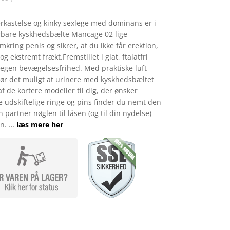
rkastelse og kinky sexlege med dominans er i
rbare kyskhedsbælte Mancage 02 lige
kring penis og sikrer, at du ikke får erektion,
g ekstremt frækt.Fremstillet i glat, ftalatfri
 megen bevægelsesfrihed. Med praktiske luft
 gør det muligt at urinere med kyskhedsbæltet
 de kortere modeller til dig, der ønsker
e udskiftelige ringe og pins finder du nemt den
n partner nøglen til låsen (og til din nydelse)
en. …
læs mere her