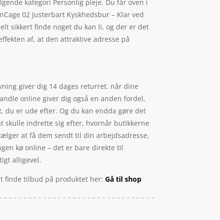
gende kategori Personlig pleje. Du får oven i
anCage 02 Justerbart Kyskhedsbur – Klar ved
lt sikkert finde noget du kan li, og der er det
ffekten af, at den attraktive adresse på
vning giver dig 14 dages returret. når dine
andle online giver dig også en anden fordel,
et, du er ude efter. Og du kan endda gøre det
t skulle indrette sig efter, hvornår butikkerne
lger at få dem sendt til din arbejdsadresse,
ngen kø online – det er bare direkte til
igt alligevel.
t finde tilbud på produktet her:
Gå til shop