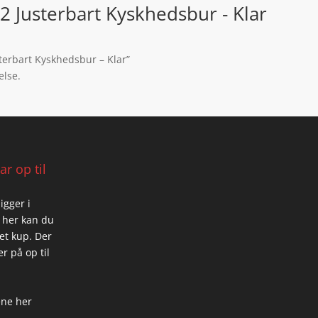
 Justerbart Kyskhedsbur - Klar
terbart Kyskhedsbur – Klar”
else.
r op til
igger i
 her kan du
 et kup. Der
r på op til
ene her