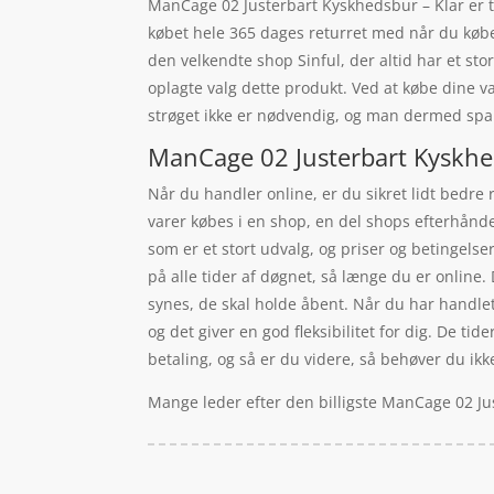
ManCage 02 Justerbart Kyskhedsbur – Klar er ti
købet hele 365 dages returret med når du købe
den velkendte shop Sinful, der altid har et sto
oplagte valg dette produkt. Ved at købe dine va
strøget ikke er nødvendig, og man dermed spa
ManCage 02 Justerbart Kyskhed
Når du handler online, er du sikret lidt bedre 
varer købes i en shop, en del shops efterhånd
som er et stort udvalg, og priser og betingelse
på alle tider af døgnet, så længe du er online. 
synes, de skal holde åbent. Når du har handle
og det giver en god fleksibilitet for dig. De tid
betaling, og så er du videre, så behøver du ikke
Mange leder efter den billigste ManCage 02 Ju