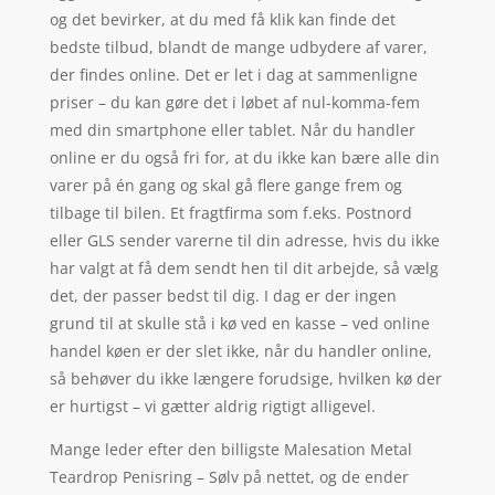
og det bevirker, at du med få klik kan finde det
bedste tilbud, blandt de mange udbydere af varer,
der findes online. Det er let i dag at sammenligne
priser – du kan gøre det i løbet af nul-komma-fem
med din smartphone eller tablet. Når du handler
online er du også fri for, at du ikke kan bære alle din
varer på én gang og skal gå flere gange frem og
tilbage til bilen. Et fragtfirma som f.eks. Postnord
eller GLS sender varerne til din adresse, hvis du ikke
har valgt at få dem sendt hen til dit arbejde, så vælg
det, der passer bedst til dig. I dag er der ingen
grund til at skulle stå i kø ved en kasse – ved online
handel køen er der slet ikke, når du handler online,
så behøver du ikke længere forudsige, hvilken kø der
er hurtigst – vi gætter aldrig rigtigt alligevel.
Mange leder efter den billigste Malesation Metal
Teardrop Penisring – Sølv på nettet, og de ender