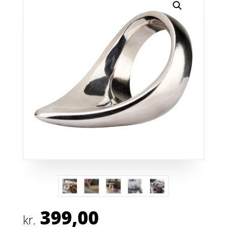
399,00
kr.