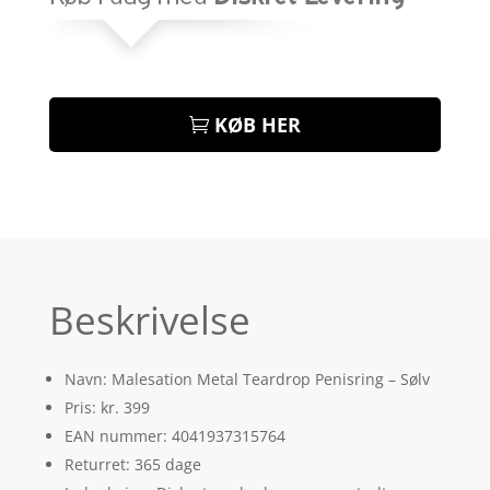
KØB HER
Beskrivelse
Navn: Malesation Metal Teardrop Penisring – Sølv
Pris: kr. 399
EAN nummer: 4041937315764
Returret: 365 dage