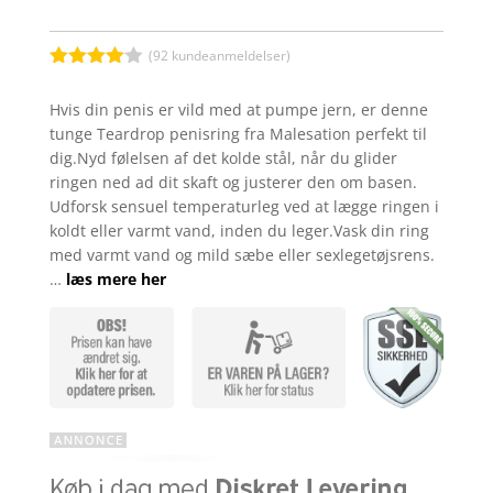
(
92
kundeanmeldelser)
Bedømt
som
4
Hvis din penis er vild med at pumpe jern, er denne
ud af 5
tunge Teardrop penisring fra Malesation perfekt til
baseret
på
dig.Nyd følelsen af det kolde stål, når du glider
kundebed
ringen ned ad dit skaft og justerer den om basen.
ømmelse
r
Udforsk sensuel temperaturleg ved at lægge ringen i
koldt eller varmt vand, inden du leger.Vask din ring
med varmt vand og mild sæbe eller sexlegetøjsrens.
…
læs mere her