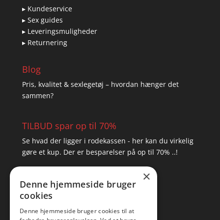
▸ Kundeservice
▸ Sex guides
▸ Leveringsmuligheder
▸ Returnering
Blog
Pris, kvalitet & sexlegetøj – hvordan hænger det
sammen?
TILBUD spar op til 70%
Se hvad der ligger i rodekassen - her kan du virkelig
gøre et kup. Der er besparelser på op til 70% ..!
×
▸ Se tilbuddene her
Denne hjemmeside bruger
cookies
Artikel oversigt
Amare
Denne hjemmeside bruger cookies til at