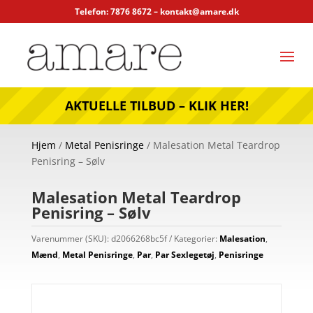
Telefon: 7876 8672 –
kontakt@amare.dk
AKTUELLE TILBUD – KLIK HER!
Hjem
/
Metal Penisringe
/ Malesation Metal Teardrop
Penisring – Sølv
Malesation Metal Teardrop
Penisring – Sølv
Varenummer (SKU):
d2066268bc5f
Kategorier:
Malesation
,
Mænd
,
Metal Penisringe
,
Par
,
Par Sexlegetøj
,
Penisringe