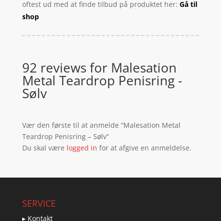
oftest ud med at finde tilbud på produktet her:
Gå til
shop
92 reviews for
Malesation
Metal Teardrop Penisring -
Sølv
Vær den første til at anmelde “Malesation Metal
Teardrop Penisring – Sølv”
Du skal være
logged in
for at afgive en anmeldelse.
SERVICE
▸ Kontakt