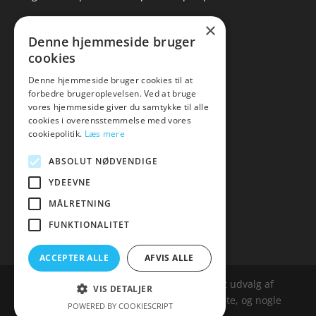
×
▸ Se tilbuddene her
Denne hjemmeside bruger
cookies
Artikel oversigt
Amare
Denne hjemmeside bruger cookies til at
forbedre brugeroplevelsen. Ved at bruge
Tlf: 7876 8672
vores hjemmeside giver du samtykke til alle
Mail:
hej@amare.dk
cookies i overensstemmelse med vores
cookiepolitik.
Læs mere
ABSOLUT NØDVENDIGE
YDEEVNE
MÅLRETNING
FUNKTIONALITET
ACCEPTER ALLE
AFVIS ALLE
Amare.dk er siden, der samler et bredt udvalg af
VIS DETALJER
spændende varer. Siden er et affailiatesite, og nogle
POWERED BY COOKIESCRIPT