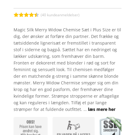
(
40
kundeanmeldelser)
Bedømt
som
4.4
Magic Silk Merry Widow Chemise Sæt i Plus Size er til
ud af 5
dig, der ønsker at forføre din partner. Det frække og
baseret
på
tætsiddende lignerisæt er fremstillet i transparent
kundebedø
stof i siderne og bagpå. Sættet har en nedringet og
mmelser
lækker udskæring, som fremhæver din barm.
Fronten er dekoreret med blonder i rød og sort for
feminint og sensuelt look. Til chemisen medfølger
der en matchende g-streng i samme skønne blonde
mønster. Merry Widow Chermise smyger sig om din
krop og har en god pasform, der fremhæver dine
kvindelige former. Strømpe stropperne er aftagelige
og kan reguleres i længden. Tilføj et par lange
strømper for at fuldende outfittet. …
læs mere her