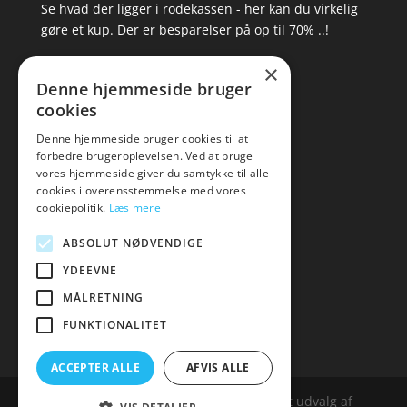
Se hvad der ligger i rodekassen - her kan du virkelig
gøre et kup. Der er besparelser på op til 70% ..!
×
▸ Se tilbuddene her
Denne hjemmeside bruger
cookies
Artikel oversigt
Amare
Denne hjemmeside bruger cookies til at
forbedre brugeroplevelsen. Ved at bruge
Tlf: 7876 8672
vores hjemmeside giver du samtykke til alle
Mail:
hej@amare.dk
cookies i overensstemmelse med vores
cookiepolitik.
Læs mere
ABSOLUT NØDVENDIGE
YDEEVNE
MÅLRETNING
FUNKTIONALITET
ACCEPTER ALLE
AFVIS ALLE
Amare.dk er siden, der samler et bredt udvalg af