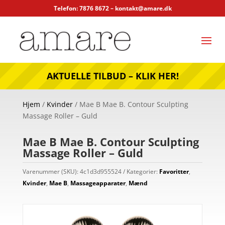
Telefon: 7876 8672 –
kontakt@amare.dk
AKTUELLE TILBUD – KLIK HER!
Hjem
/
Kvinder
/ Mae B Mae B. Contour Sculpting
Massage Roller – Guld
Mae B Mae B. Contour Sculpting
Massage Roller – Guld
Varenummer (SKU):
4c1d3d955524
Kategorier:
Favoritter
,
Kvinder
,
Mae B
,
Massageapparater
,
Mænd