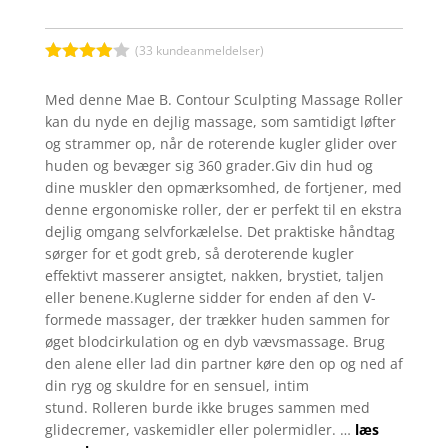
(
33
kundeanmeldelser)
Bedømt
som
3.9
Med denne Mae B. Contour Sculpting Massage Roller
ud af 5
kan du nyde en dejlig massage, som samtidigt løfter
baseret
på
og strammer op, når de roterende kugler glider over
kundebed
huden og bevæger sig 360 grader.Giv din hud og
ømmelse
r
dine muskler den opmærksomhed, de fortjener, med
denne ergonomiske roller, der er perfekt til en ekstra
dejlig omgang selvforkælelse. Det praktiske håndtag
sørger for et godt greb, så deroterende kugler
effektivt masserer ansigtet, nakken, brystiet, taljen
eller benene.Kuglerne sidder for enden af den V-
formede massager, der trækker huden sammen for
øget blodcirkulation og en dyb vævsmassage. Brug
den alene eller lad din partner køre den op og ned af
din ryg og skuldre for en sensuel, intim
stund. Rolleren burde ikke bruges sammen med
glidecremer, vaskemidler eller polermidler. …
læs