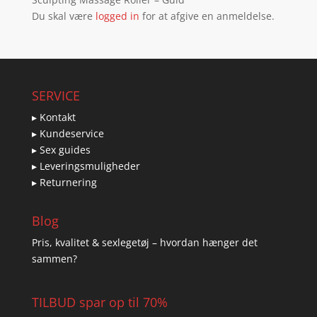
Du skal være
logged in
for at afgive en anmeldelse.
SERVICE
▸ Kontakt
▸ Kundeservice
▸ Sex guides
▸ Leveringsmuligheder
▸ Returnering
Blog
Pris, kvalitet & sexlegetøj – hvordan hænger det
sammen?
TILBUD spar op til 70%