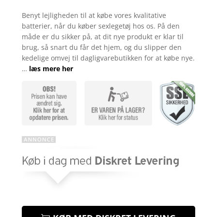
Bedømt
som
4.3
Benyt lejligheden til at købe vores kvalitative
ud af 5
batterier, når du køber sexlegetøj hos os. På den
baseret
på
måde er du sikker på, at dit nye produkt er klar til
kundebedø
brug, så snart du får det hjem, og du slipper den
mmelser
kedelige omvej til dagligvarebutikken for at købe nye.
…
læs mere her