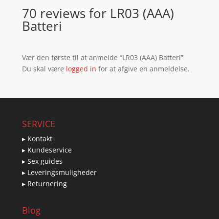
70 reviews for
LR03 (AAA)
Batteri
Vær den første til at anmelde “LR03 (AAA) Batteri”
Du skal være
logged in
for at afgive en anmeldelse.
SERVICE
▸ Kontakt
▸ Kundeservice
▸ Sex guides
▸ Leveringsmuligheder
▸ Returnering
Blog