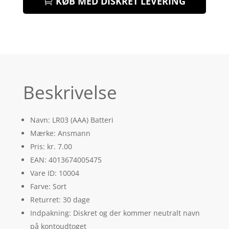
KØB MED DISKRET LEVERING
Beskrivelse
Navn: LR03 (AAA) Batteri
Mærke: Ansmann
Pris: kr. 7.00
EAN: 4013674005475
Vare ID: 10004
Farve: Sort
Returret: 30 dage
Indpakning: Diskret og der kommer neutralt navn
på kontoudtoget