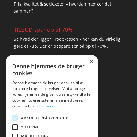
Pris, kvalitet & sexlegetøj – hvordan hænger det
sammen?
TILBUD spar op til 70%
Se hvad der ligger i rodekassen - her kan du virkelig
gøre et kup. Der er besparelser på op til 70% ..!
×
▸ Se tilbuddene her
Denne hjemmeside bruger
cookies
Artikel oversigt
Amare
Denne hjemmeside bruger cookies til at
forbedre brugeroplevelsen. Ved at bruge
Tlf: 7876 8672
vores hjemmeside giver du samtykke til alle
Mail:
hej@amare.dk
cookies i overensstemmelse med vores
cookiepolitik.
Læs mere
ABSOLUT NØDVENDIGE
YDEEVNE
MÅLRETNING