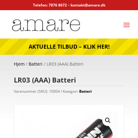
Telefon: 7876 8672 –
kontakt@amare.dk
AKTUELLE TILBUD – KLIK HER!
Hjem
/
Batteri
/ LR03 (AAA) Batteri
LR03 (AAA) Batteri
Varenummer (SKU):
10004
Kategori:
Batteri