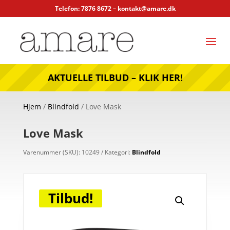
Telefon: 7876 8672 –
kontakt@amare.dk
AKTUELLE TILBUD – KLIK HER!
Hjem
/
Blindfold
/ Love Mask
Love Mask
Varenummer (SKU):
10249
Kategori:
Blindfold
Tilbud!