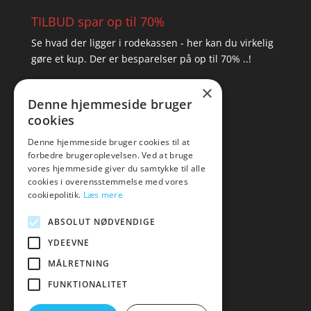
TILBUD spar op til 70%
Se hvad der ligger i rodekassen - her kan du virkelig
gøre et kup. Der er besparelser på op til 70% ..!
×
▸ Se tilbuddene her
Denne hjemmeside bruger
cookies
Artikel oversigt
Amare
Denne hjemmeside bruger cookies til at
forbedre brugeroplevelsen. Ved at bruge
Tlf: 7876 8672
vores hjemmeside giver du samtykke til alle
Mail:
hej@amare.dk
cookies i overensstemmelse med vores
cookiepolitik.
Læs mere
ABSOLUT NØDVENDIGE
YDEEVNE
MÅLRETNING
FUNKTIONALITET