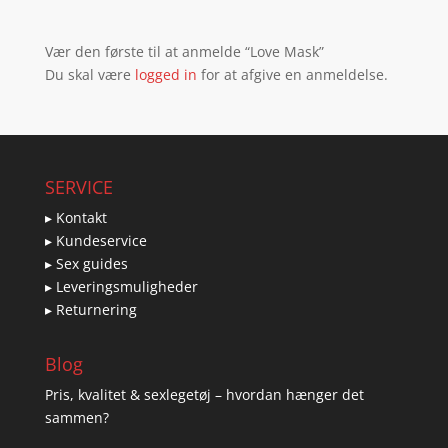
Vær den første til at anmelde “Love Mask”
Du skal være
logged in
for at afgive en anmeldelse.
SERVICE
▸ Kontakt
▸ Kundeservice
▸ Sex guides
▸ Leveringsmuligheder
▸ Returnering
Blog
Pris, kvalitet & sexlegetøj – hvordan hænger det
sammen?