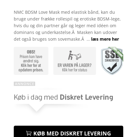
kr. 99,00.
kr. 69,00
Bedømt
som
4.6
NMC BDSM Love Mask med elastisk bånd, kan du
ud af 5
bruge under frække rollespil og erotiske BDSM-lege,
baseret på
kundebedø
hvis du og din partner går og leger med idéen om
mmelser
dominans og underkastelse.Â Masken kan udover
det også bruges som sovemaske.Â …
læs mere her
KØB MED DISKRET LEVERING