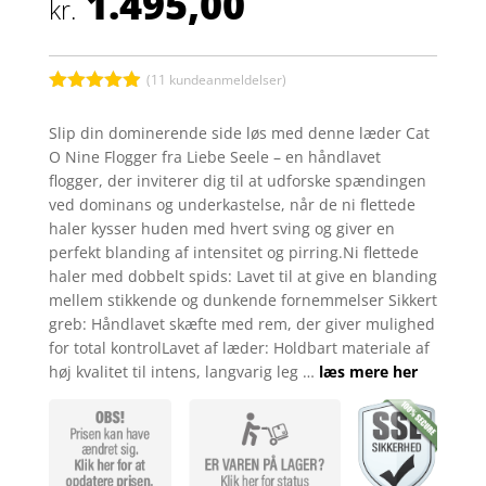
1.495,00
kr.
(
11
kundeanmeldelser)
Bedømt
som
4.9
Slip din dominerende side løs med denne læder Cat
ud af 5
O Nine Flogger fra Liebe Seele – en håndlavet
baseret på
kundebedøm
flogger, der inviterer dig til at udforske spændingen
melser
ved dominans og underkastelse, når de ni flettede
haler kysser huden med hvert sving og giver en
perfekt blanding af intensitet og pirring.Ni flettede
haler med dobbelt spids: Lavet til at give en blanding
mellem stikkende og dunkende fornemmelser Sikkert
greb: Håndlavet skæfte med rem, der giver mulighed
for total kontrolLavet af læder: Holdbart materiale af
høj kvalitet til intens, langvarig leg …
læs mere her