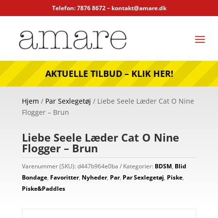
Telefon: 7876 8672 –
kontakt@amare.dk
AKTUELLE TILBUD – KLIK HER!
Hjem
/
Par Sexlegetøj
/ Liebe Seele Læder Cat O Nine
Flogger – Brun
Liebe Seele Læder Cat O Nine
Flogger – Brun
Varenummer (SKU):
d447b964e0ba
Kategorier:
BDSM
,
Blid
Bondage
,
Favoritter
,
Nyheder
,
Par
,
Par Sexlegetøj
,
Piske
,
Piske&Paddles