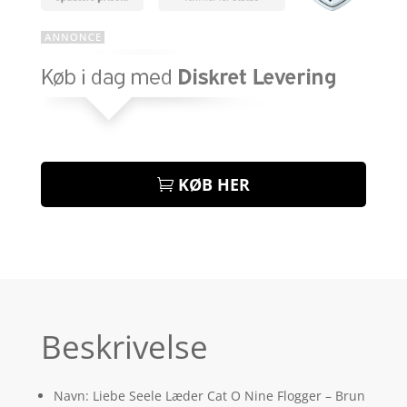
KØB HER
Beskrivelse
Navn: Liebe Seele Læder Cat O Nine Flogger – Brun