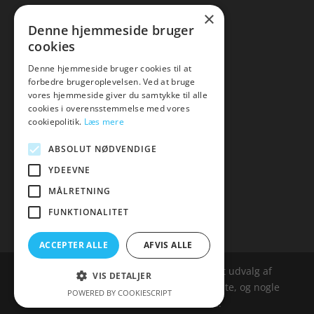
×
▸ Se tilbuddene her
Denne hjemmeside bruger
cookies
Artikel oversigt
Amare
Denne hjemmeside bruger cookies til at
forbedre brugeroplevelsen. Ved at bruge
Tlf: 7876 8672
vores hjemmeside giver du samtykke til alle
Mail:
hej@amare.dk
cookies i overensstemmelse med vores
cookiepolitik.
Læs mere
ABSOLUT NØDVENDIGE
YDEEVNE
MÅLRETNING
FUNKTIONALITET
ACCEPTER ALLE
AFVIS ALLE
Amare.dk er siden, der samler et bredt udvalg af
VIS DETALJER
spændende varer. Siden er et affailiatesite, og nogle
POWERED BY COOKIESCRIPT
links kan være affialitelinks.