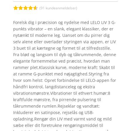
(
91
kundeanmeldelser)
Bedømt
som
4.5
Forelsk dig i præcision og nydelse med LELO LIV 3 G-
ud af 5
punkts vibrator – en slank, elegant klassiker, der er
baseret
på
nytænkt til moderne leg. Uanset om du pirrer dig
kundebedø
selv alene eller overlader styringen via appen, er LIV
mmelser
3 buet til at kærtegne og formet til at tilfredsstille.
Fra blød og langsom til dyb og tåkrummende, denne
elegante fornemmelse ved præcist, hvordan man
rammer plet.Klassisk kurve, moderne kraft: Skabt til
at ramme G-punktet med nøjagtighed.Styring fra
hvor som helst: Opret forbindelse til LELO-appen for
håndfri kontrol, langdistanceleg og ekstra
vibrationsmønstre.Vibrationer til ethvert humør:8
kraftfulde mønstre, fra pirrende pulsering til
tåkrummende rumlen.Rejseklar og vandtæt:
Inkluderer en satinpose, rejselås og USB-
opladning.Rengør din LIV med varmt vand og mild
sæbe eller dit foretrukne rengøringsmiddel til