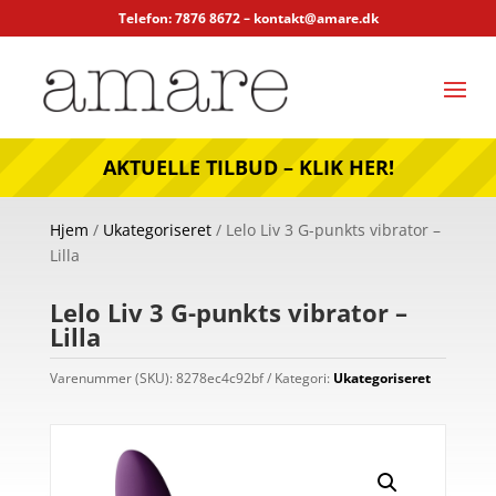
Telefon: 7876 8672 –
kontakt@amare.dk
AKTUELLE TILBUD – KLIK HER!
Hjem
/
Ukategoriseret
/ Lelo Liv 3 G-punkts vibrator –
Lilla
Lelo Liv 3 G-punkts vibrator –
Lilla
Varenummer (SKU):
8278ec4c92bf
Kategori:
Ukategoriseret