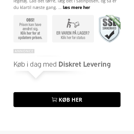
legetøj. Lad det tørre, læg det i satinposen, og så er
du klartil næste gang. …
læs mere her
KØB HER