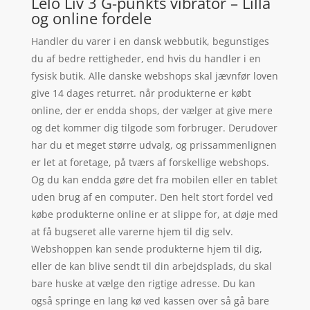
Lelo Liv 3 G-punkts vibrator – Lilla
og online fordele
Handler du varer i en dansk webbutik, begunstiges
du af bedre rettigheder, end hvis du handler i en
fysisk butik. Alle danske webshops skal jævnfør loven
give 14 dages returret. når produkterne er købt
online, der er endda shops, der vælger at give mere
og det kommer dig tilgode som forbruger. Derudover
har du et meget større udvalg, og prissammenlignen
er let at foretage, på tværs af forskellige webshops.
Og du kan endda gøre det fra mobilen eller en tablet
uden brug af en computer. Den helt stort fordel ved
købe produkterne online er at slippe for, at døje med
at få bugseret alle varerne hjem til dig selv.
Webshoppen kan sende produkterne hjem til dig,
eller de kan blive sendt til din arbejdsplads, du skal
bare huske at vælge den rigtige adresse. Du kan
også springe en lang kø ved kassen over så gå bare