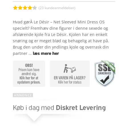
(
23
kundeanmeldelser)
Bedømt
som
4.1
Hvad gørÂ Le Désir – Net Sleeved Mini Dress OS
ud af 5
specielt? Fremhæv dine figurer i denne sexede og
baseret
på
afslørende kjole fra Le Désir. Kjolen har en enkelt
kundebedø
snøring og er meget blød og behagelig at have på.
mmelser
Brug den under din yndlings kjole og overrask din
partner …
læs mere her