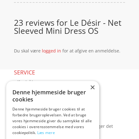
23 reviews for
Le Désir - Net
Sleeved Mini Dress OS
Du skal være
logged in
for at afgive en anmeldelse.
SERVICE
▸ Kontakt
×
▸ Kundeservice
Denne hjemmeside bruger
▸ Sex guides
cookies
▸ Leveringsmuligheder
Denne hjemmeside bruger cookies til at
▸ Returnering
forbedre brugeroplevelsen. Ved at bruge
Blog
vores hjemmeside giver du samtykke til alle
Pris, kvalitet & sexlegetøj – hvordan hænger det
cookies i overensstemmelse med vores
cookiepolitik.
Læs mere
sammen?