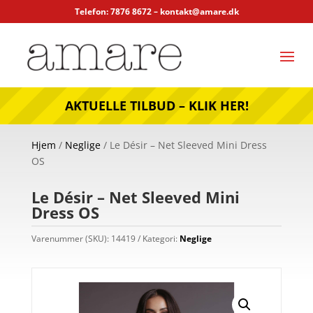
Telefon: 7876 8672 –
kontakt@amare.dk
AKTUELLE TILBUD – KLIK HER!
Hjem
/
Neglige
/ Le Désir – Net Sleeved Mini Dress
OS
Le Désir – Net Sleeved Mini
Dress OS
Varenummer (SKU):
14419
Kategori:
Neglige