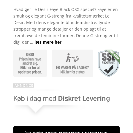
Bedømt
som
4.9
Hvad gør Le Désir Faye Black OSX speciel? Faye er en
ud af 5
smuk og elegant G-streng fra kvalitetsmærket Le
baseret på
kundebedøm
Désir. Med dens elegante blondemønstre, tynde
melser
stropper og mange detaljer er den oplagt til at
fremhæve de feminine former. Denne G-streng er til
dig, der …
læs mere her