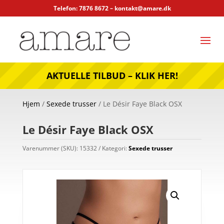
Telefon: 7876 8672 –
kontakt@amare.dk
AKTUELLE TILBUD – KLIK HER!
Hjem
/
Sexede trusser
/ Le Désir Faye Black OSX
Le Désir Faye Black OSX
Varenummer (SKU):
15332
Kategori:
Sexede trusser