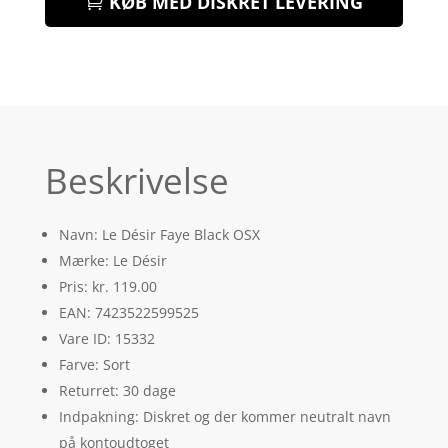
KØB MED DISKRET LEVERING
Beskrivelse
Navn: Le Désir Faye Black OSX
Mærke: Le Désir
Pris: kr. 119.00
EAN: 7423522599525
Vare ID: 15332
Farve: Sort
Returret: 30 dage
Indpakning: Diskret og der kommer neutralt navn
på kontoudtoget