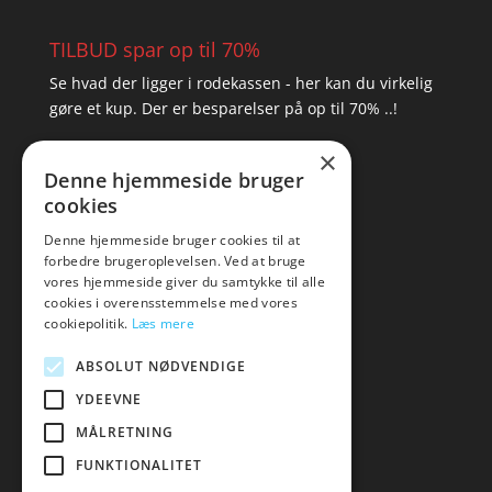
TILBUD spar op til 70%
Se hvad der ligger i rodekassen - her kan du virkelig
gøre et kup. Der er besparelser på op til 70% ..!
×
▸ Se tilbuddene her
Denne hjemmeside bruger
cookies
Artikel oversigt
Amare
Denne hjemmeside bruger cookies til at
forbedre brugeroplevelsen. Ved at bruge
Tlf: 7876 8672
vores hjemmeside giver du samtykke til alle
Mail:
hej@amare.dk
cookies i overensstemmelse med vores
cookiepolitik.
Læs mere
ABSOLUT NØDVENDIGE
YDEEVNE
MÅLRETNING
FUNKTIONALITET