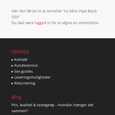
Vær den første til at anmelde “Le Désir Faye Black
OSX”
Du skal være
logged in
for at afgive en anmeldelse.
SERVICE
▸ Kontakt
▸ Kundeservice
▸ Sex guides
▸ Leveringsmuligheder
▸ Returnering
Blog
Pris, kvalitet & sexlegetøj – hvordan hænger det
sammen?