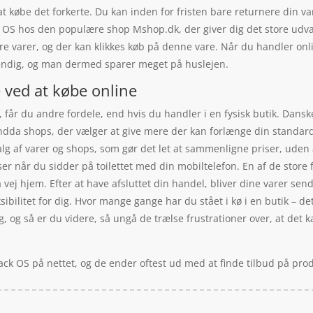
t købe det forkerte. Du kan inden for fristen bare returnere din v
ack OS hos den populære shop Mshop.dk, der giver dig det store udval
e varer, og der kan klikkes køb på denne vare. Når du handler onlin
vendig, og man dermed sparer meget på huslejen.
e ved at købe online
, får du andre fordele, end hvis du handler i en fysisk butik. Dansk
r endda shops, der vælger at give mere der kan forlænge din stand
valg af varer og shops, som gør det let at sammenligne priser, uden
r når du sidder på toilettet med din mobiltelefon. En af de store 
vej hjem. Efter at have afsluttet din handel, bliver dine varer send
eksibilitet for dig. Hvor mange gange har du stået i kø i en butik – d
g, og så er du videre, så ungå de trælse frustrationer over, at det ka
lack OS på nettet, og de ender oftest ud med at finde tilbud på pro