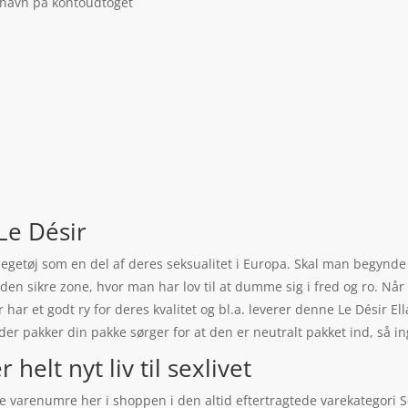
 navn på kontoudtoget
 Le Désir
legetøj som en del af deres seksualitet i Europa. Skal man begynde
den sikre zone, hvor man har lov til at dumme sig i fred og ro. Når d
r har et godt ry for deres kvalitet og bl.a. leverer denne Le Désir 
er pakker din pakke sørger for at den er neutralt pakket ind, så in
 helt nyt liv til sexlivet
e varenumre her i shoppen i den altid eftertragtede varekategori Se