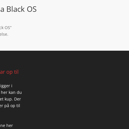
la Black OS
ack OS”
else.
r op til
igger i
 her kan du
 et kup. Der
r på op til
ene her