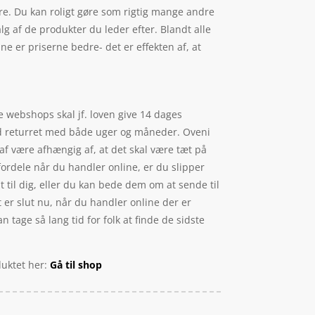
are. Du kan roligt gøre som rigtig mange andre
g af de produkter du leder efter. Blandt alle
e er priserne bedre- det er effekten af, at
e webshops skal jf. loven give 14 dages
ard returret med både uger og måneder. Oveni
 af være afhængig af, at det skal være tæt på
fordele når du handler online, er du slipper
t til dig, eller du kan bede dem om at sende til
et er slut nu, når du handler online der er
n tage så lang tid for folk at finde de sidste
duktet her:
Gå til shop