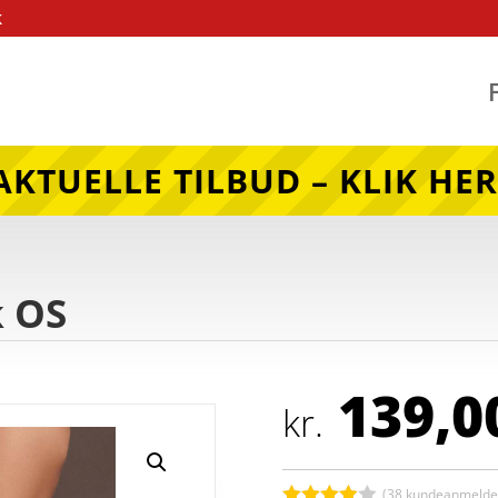
k
AKTUELLE TILBUD – KLIK HER
k OS
139,0
kr.
(
38
kundeanmeldel