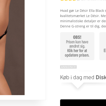
Bedømt
som
3.9
Hvad gør Le Désir Ella Black 
ud af 5
kvalitetsmærket Le Désir. Me
baseret
på
minimalistiske detaljer er d
kundebed
Denne G-streng er til dig, d
ømmelse
r