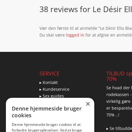
38 reviews for
Le Désir El
Vær den første til at anmelde “Le Désir Ella Bl
Du skal være
logged in
for at afgive en anmeld
SERVICE
TILBUD spa
70%
▸ Kontakt
Se hvad der l
▸ Kundeservice
rodekassen -
▸ Sex guides
virkelig gøre
×
▸ Leveringsmuligheder
Denne hjemmeside bruger
er besparelse
▸ Returnering
cookies
70% ..!
Denne hjemmeside bruger cookies til at
▸ Se tilbudd
forbedre brugeroplevelsen. Ved at bruge