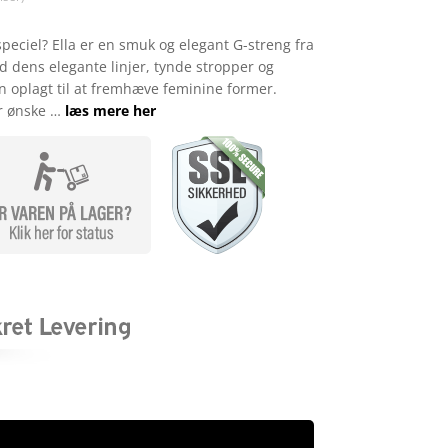
speciel? Ella er en smuk og elegant G-streng fra
d dens elegante linjer, tynde stropper og
en oplagt til at fremhæve feminine former.
er ønske …
læs mere her