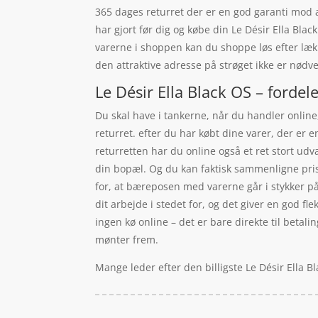
365 dages returret der er en god garanti mod a
har gjort før dig og købe din Le Désir Ella Bl
varerne i shoppen kan du shoppe løs efter lækr
den attraktive adresse på strøget ikke er nød
Le Désir Ella Black OS – fordel
Du skal have i tankerne, når du handler online
returret. efter du har købt dine varer, der e
returretten har du online også et ret stort ud
din bopæl. Og du kan faktisk sammenligne prise
for, at bæreposen med varerne går i stykker på 
dit arbejde i stedet for, og det giver en god fl
ingen kø online – det er bare direkte til betalin
mønter frem.
Mange leder efter den billigste Le Désir Ella B