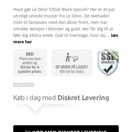
Bedømt
som
Hvad gør Le Désir Chloé Black speciel? Her er et par
3.7
ud
utroligt sexede trusser fra Le Désir. De overlader
af 5
baseret
intet til fantasien med den åbne front, men har
på
smukke detaljer i blonder og guld, der får dig til at
kundebed
ømmels
føle dig ekstra sexet. God til hverdage, hvor du …
læs
er
mere her