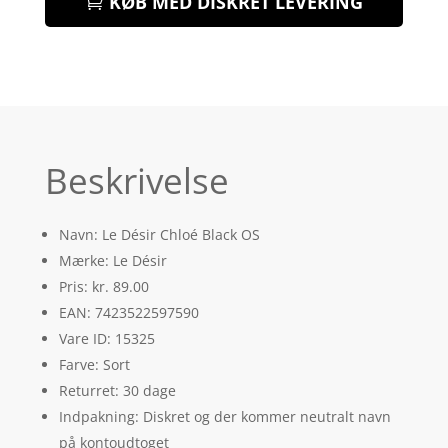
KØB MED DISKRET LEVERING
Beskrivelse
Navn: Le Désir Chloé Black OS
Mærke: Le Désir
Pris: kr. 89.00
EAN: 7423522597590
Vare ID: 15325
Farve: Sort
Returret: 30 dage
Indpakning: Diskret og der kommer neutralt navn
på kontoudtoget