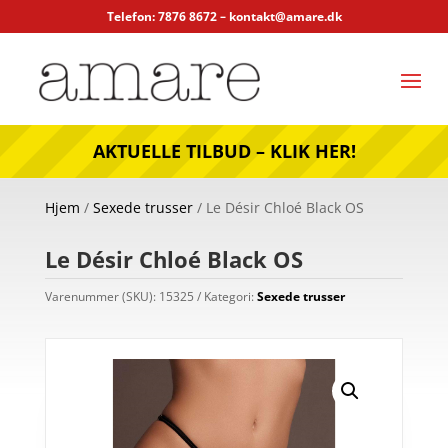
Telefon: 7876 8672 –
kontakt@amare.dk
AKTUELLE TILBUD – KLIK HER!
Hjem
/
Sexede trusser
/ Le Désir Chloé Black OS
Le Désir Chloé Black OS
Varenummer (SKU):
15325
Kategori:
Sexede trusser