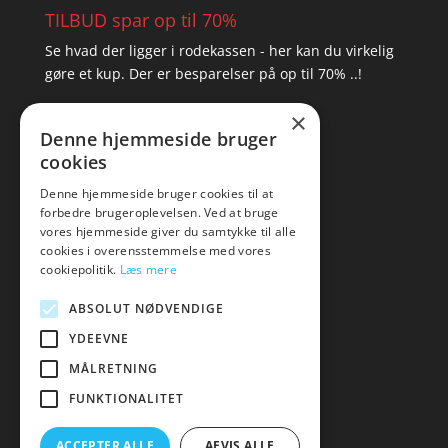
TILBUD spar op til 70%
Se hvad der ligger i rodekassen - her kan du virkelig
gøre et kup. Der er besparelser på op til 70% ..!
×
▸ Se tilbuddene her
Denne hjemmeside bruger
cookies
Artikel oversigt
Amare
Denne hjemmeside bruger cookies til at
forbedre brugeroplevelsen. Ved at bruge
Tlf: 7876 8672
vores hjemmeside giver du samtykke til alle
Mail:
hej@amare.dk
cookies i overensstemmelse med vores
cookiepolitik.
Læs mere
ABSOLUT NØDVENDIGE
YDEEVNE
MÅLRETNING
FUNKTIONALITET
ACCEPTER ALLE
AFVIS ALLE