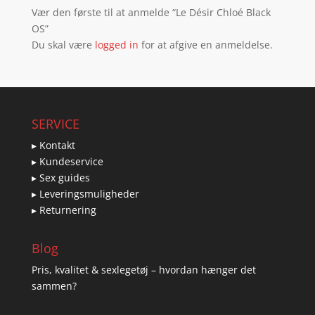
Vær den første til at anmelde “Le Désir Chloé Black
OS”
Du skal være
logged in
for at afgive en anmeldelse.
SERVICE
▸ Kontakt
▸ Kundeservice
▸ Sex guides
▸ Leveringsmuligheder
▸ Returnering
Blog
Pris, kvalitet & sexlegetøj – hvordan hænger det
sammen?