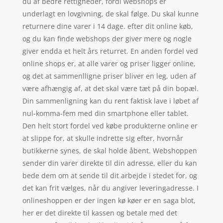
du af bedre rettigheder, fordi webshops er
underlagt en lovgivning, de skal følge. Du skal kunne
returnere dine varer i 14 dage. efter dit online køb,
og du kan finde webshops der giver mere og nogle
giver endda et helt års returret. En anden fordel ved
online shops er, at alle varer og priser ligger online,
og det at sammenlligne priser bliver en leg, uden af
være afhængig af, at det skal være tæt på din bopæl.
Din sammenligning kan du rent faktisk lave i løbet af
nul-komma-fem med din smartphone eller tablet.
Den helt stort fordel ved købe produkterne online er
at slippe for, at skulle indrette sig efter, hvornår
butikkerne synes, de skal holde åbent. Webshoppen
sender din varer direkte til din adresse, eller du kan
bede dem om at sende til dit arbejde i stedet for, og
det kan frit vælges, når du angiver leveringadresse. I
onlineshoppen er der ingen kø køer er en saga blot,
her er det direkte til kassen og betale med det