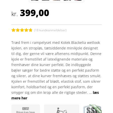
399,00
kr.
(
18
kundeanmeldelser)
Bedømt
som
4.7
Træd frem i rampelyset med Kotek Blackelia wetlook
ud af 5
kjolen, en stropløs, tætsiddende minikjole designet
baseret på
kundebedø
til dig, der gerne vil være aftenens midtpunkt. Denne
mmelser
kjole er fremstillet af latexlignende materiale og
fremhæver dine kurver perfekt. De indbyggede
bøjler sørger for bedre støtte og en perfekt pasform
og sikrer, at dine kurver fremhæves og støttes smukt.
Kjolen er fremstillet af blødt, elastisk stof, som sikrer
komfort, holdbarhed og en perfekt pasform, der
smyger sig om din krop alle de rigtige steder. …
læs
mere her