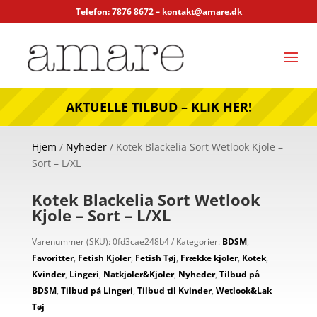
Telefon: 7876 8672 –
kontakt@amare.dk
AKTUELLE TILBUD – KLIK HER!
Hjem
/
Nyheder
/ Kotek Blackelia Sort Wetlook Kjole –
Sort – L/XL
Kotek Blackelia Sort Wetlook
Kjole – Sort – L/XL
Varenummer (SKU):
0fd3cae248b4
Kategorier:
BDSM
,
Favoritter
,
Fetish Kjoler
,
Fetish Tøj
,
Frække kjoler
,
Kotek
,
Kvinder
,
Lingeri
,
Natkjoler&Kjoler
,
Nyheder
,
Tilbud på
BDSM
,
Tilbud på Lingeri
,
Tilbud til Kvinder
,
Wetlook&Lak
Tøj