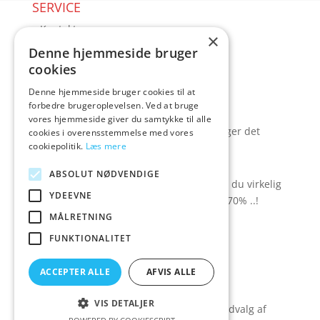
SERVICE
▸ Kontakt
×
▸ Kundeservice
Denne hjemmeside bruger
▸ Sex guides
cookies
▸ Leveringsmuligheder
Denne hjemmeside bruger cookies til at
▸ Returnering
forbedre brugeroplevelsen. Ved at bruge
Blog
vores hjemmeside giver du samtykke til alle
Pris, kvalitet & sexlegetøj – hvordan hænger det
cookies i overensstemmelse med vores
cookiepolitik.
Læs mere
sammen?
TILBUD spar op til 70%
ABSOLUT NØDVENDIGE
Se hvad der ligger i rodekassen - her kan du virkelig
YDEEVNE
gøre et kup. Der er besparelser på op til 70% ..!
MÅLRETNING
▸ Se tilbuddene her
FUNKTIONALITET
Artikel oversigt
Amare
ACCEPTER ALLE
AFVIS ALLE
Tlf: 7876 8672
Mail:
hej@amare.dk
VIS DETALJER
Amare.dk er siden, der samler et bredt udvalg af