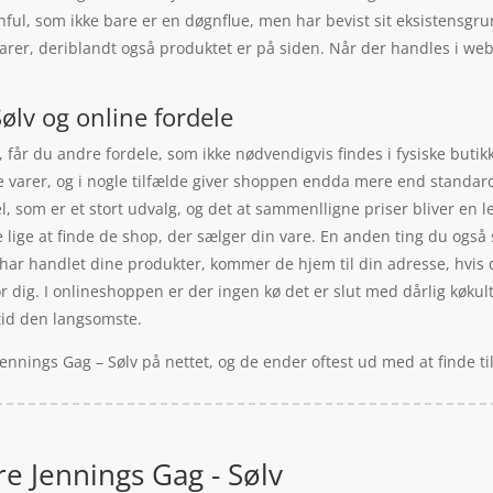
ful, som ikke bare er en døgnflue, men har bevist sit eksistensgr
rer, deriblandt også produktet er på siden. Når der handles i we
ølv og online fordele
, får du andre fordele, som ikke nødvendigvis findes i fysiske buti
e varer, og i nogle tilfælde giver shoppen endda mere end standard
l, som er et stort udvalg, og det at sammenlligne priser bliver en l
 lige at finde de shop, der sælger din vare. En anden ting du også sl
har handlet dine produkter, kommer de hjem til din adresse, hvis du
or dig. I onlineshoppen er der ingen kø det er slut med dårlig køkul
tid den langsomste.
 Jennings Gag – Sølv på nettet, og de ender oftest ud med at finde 
re Jennings Gag - Sølv