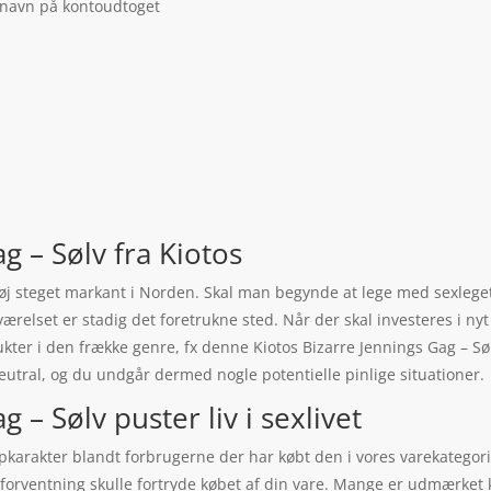
 navn på kontoudtoget
g – Sølv fra Kiotos
etøj steget markant i Norden. Skal man begynde at lege med sexleget
elset er stadig det foretrukne sted. Når der skal investeres i nyt
kter i den frække genre, fx denne Kiotos Bizarre Jennings Gag – Sølv
neutral, og du undgår dermed nogle potentielle pinlige situationer.
 – Sølv puster liv i sexlivet
topkarakter blandt forbrugerne der har købt den i vores varekategor
 forventning skulle fortryde købet af din vare. Mange er udmærket k