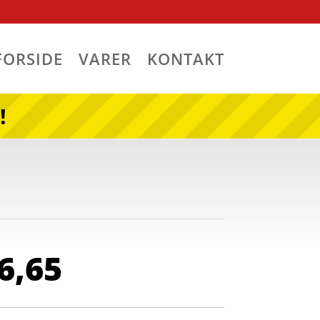
FORSIDE
VARER
KONTAKT
!
Den
6,65
indelige
aktuelle
pris
er: