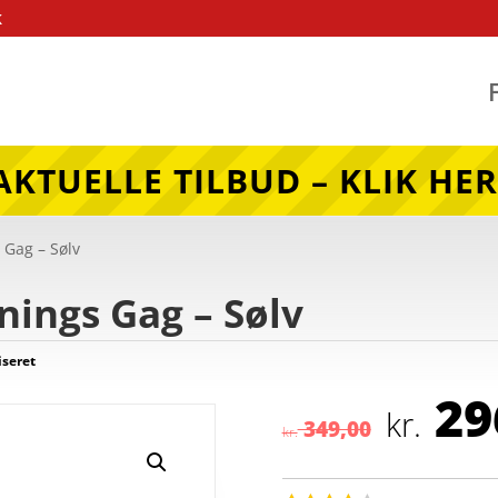
k
AKTUELLE TILBUD – KLIK HER
 Gag – Sølv
nings Gag – Sølv
iseret
Den
29
opr
kr.
349,00
kr.
pris
var: