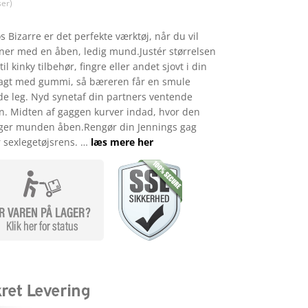
349,00.
kr. 296,65.
er)
 Bizarre er det perfekte værktøj, når du vil
tner med en åben, ledig mund.Justér størrelsen
l kinky tilbehør, fingre eller andet sjovt i din
lagt med gummi, så bæreren får en smule
de leg. Nyd synetaf din partners ventende
n. Midten af gaggen kurver indad, hvor den
nger munden åben.Rengør din Jennings gag
 sexlegetøjsrens. …
læs mere her