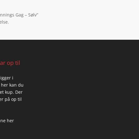
ennings Gag – Sølv”
else.
r op til
igger i
 her kan du
 et kup. Der
r på op til
ene her