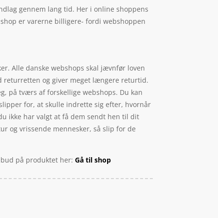
undlag gennem lang tid. Her i online shoppens
bshop er varerne billigere- fordi webshoppen
kker. Alle danske webshops skal jævnfør loven
 returretten og giver meget længere returtid.
eg, på tværs af forskellige webshops. Du kan
ipper for, at skulle indrette sig efter, hvornår
 ikke har valgt at få dem sendt hen til dit
tur og vrissende mennesker, så slip for de
tilbud på produktet her:
Gå til shop