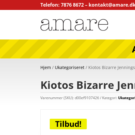
Telefon: 7876 8672 –
kontakt@amare.d
Hjem
/
Ukategoriseret
/ Kiotos Bizarre Jennings
Kiotos Bizarre Jen
Varenummer (SKU):
d00ef9107426
Kategori:
Ukategor
Tilbud!