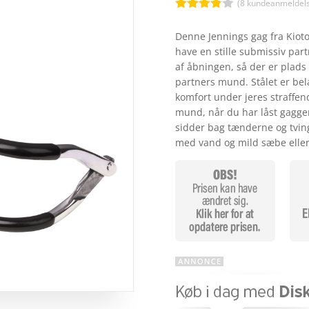
kr. 
(
8
kundeanmeldels
Bedømt
som
3.8
Denne Jennings gag fra Kiotos
ud af 5
have en stille submissiv par
baseret
på
af åbningen, så der er plads ti
kundebed
partners mund. Stålet er be
ømmels
er
komfort under jeres straffen
mund, når du har låst gagge
sidder bag tænderne og tvi
med vand og mild sæbe eller