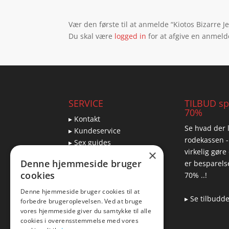
Vær den første til at anmelde “Kiotos Bizarre J
Du skal være
logged in
for at afgive en anmeld
SERVICE
TILBUD spa
70%
▸ Kontakt
Se hvad der l
▸ Kundeservice
rodekassen -
▸ Sex guides
virkelig gøre
×
▸ Leveringsmuligheder
Denne hjemmeside bruger
er besparelse
▸ Returnering
cookies
70% ..!
Denne hjemmeside bruger cookies til at
▸ Se tilbudd
forbedre brugeroplevelsen. Ved at bruge
Blog
vores hjemmeside giver du samtykke til alle
cookies i overensstemmelse med vores
Pris, kvalitet & sexlegetøj