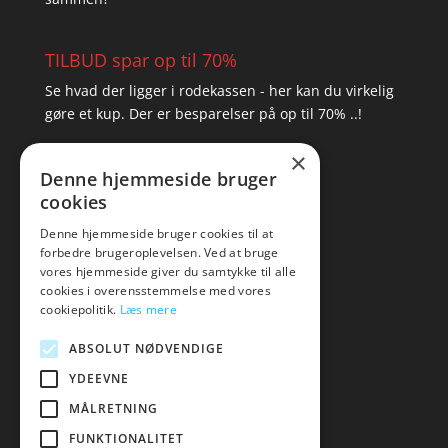
TILBUD spar op til 70%
Se hvad der ligger i rodekassen - her kan du virkelig
gøre et kup. Der er besparelser på op til 70% ..!
×
▸ Se tilbuddene her
Denne hjemmeside bruger
cookies
Artikel oversigt
Amare
Denne hjemmeside bruger cookies til at
forbedre brugeroplevelsen. Ved at bruge
Tlf: 7876 8672
vores hjemmeside giver du samtykke til alle
Mail:
hej@amare.dk
cookies i overensstemmelse med vores
cookiepolitik.
Læs mere
ABSOLUT NØDVENDIGE
YDEEVNE
MÅLRETNING
FUNKTIONALITET