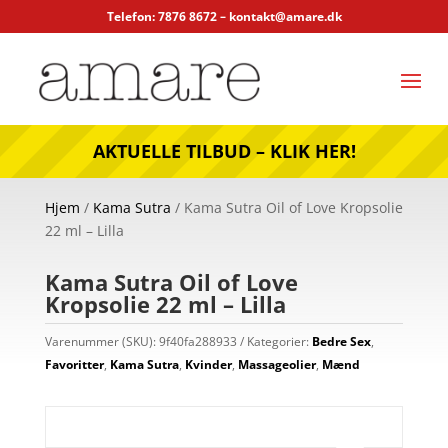
Telefon: 7876 8672 –
kontakt@amare.dk
AKTUELLE TILBUD – KLIK HER!
Hjem
/
Kama Sutra
/ Kama Sutra Oil of Love Kropsolie
22 ml – Lilla
Kama Sutra Oil of Love
Kropsolie 22 ml – Lilla
Varenummer (SKU):
9f40fa288933
Kategorier:
Bedre Sex
,
Favoritter
,
Kama Sutra
,
Kvinder
,
Massageolier
,
Mænd