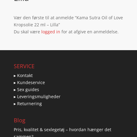
Vær den første til at anmelde “Kama Sutra Oil of Love
Kropsolie 22 ml – Lilla”
Du skal være
logged in
for at afgive en anmeldelse.
SERVICE
▸ Kontakt
▸ Kundeservice
▸ Sex guides
▸ Leveringsmuligheder
▸ Returnering
Blog
Pris, kvalitet & sexlegetøj – hvordan hænger det
sammen?