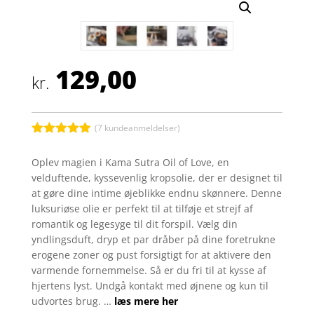
129,00
kr.
(
7
kundeanmeldelser)
Bedømt
som
4.9
Oplev magien i Kama Sutra Oil of Love, en
ud af 5
velduftende, kyssevenlig kropsolie, der er designet til
baseret på
kundebedøm
at gøre dine intime øjeblikke endnu skønnere. Denne
melser
luksuriøse olie er perfekt til at tilføje et strejf af
romantik og legesyge til dit forspil. Vælg din
yndlingsduft, dryp et par dråber på dine foretrukne
erogene zoner og pust forsigtigt for at aktivere den
varmende fornemmelse. Så er du fri til at kysse af
hjertens lyst. Undgå kontakt med øjnene og kun til
udvortes brug. …
læs mere her