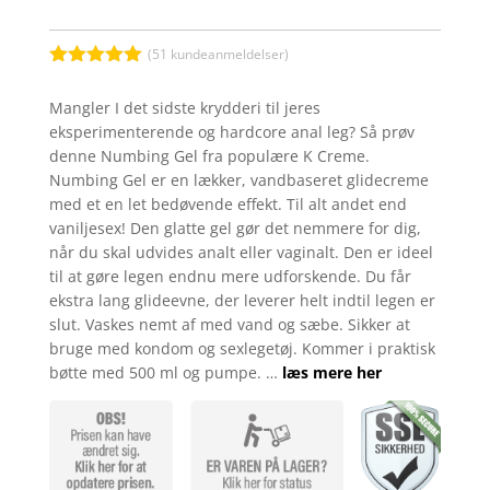
(
51
kundeanmeldelser)
Bedømt
som
5
ud
Mangler I det sidste krydderi til jeres
af 5
eksperimenterende og hardcore anal leg? Så prøv
baseret på
kundebedøm
denne Numbing Gel fra populære K Creme.
melser
Numbing Gel er en lækker, vandbaseret glidecreme
med et en let bedøvende effekt. Til alt andet end
vaniljesex! Den glatte gel gør det nemmere for dig,
når du skal udvides analt eller vaginalt. Den er ideel
til at gøre legen endnu mere udforskende. Du får
ekstra lang glideevne, der leverer helt indtil legen er
slut. Vaskes nemt af med vand og sæbe. Sikker at
bruge med kondom og sexlegetøj. Kommer i praktisk
bøtte med 500 ml og pumpe. …
læs mere her