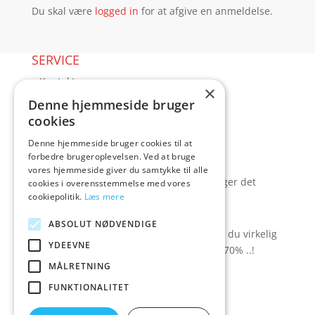
Du skal være
logged in
for at afgive en anmeldelse.
SERVICE
▸ Kontakt
×
▸ Kundeservice
Denne hjemmeside bruger
▸ Sex guides
cookies
▸ Leveringsmuligheder
Denne hjemmeside bruger cookies til at
▸ Returnering
forbedre brugeroplevelsen. Ved at bruge
Blog
vores hjemmeside giver du samtykke til alle
Pris, kvalitet & sexlegetøj – hvordan hænger det
cookies i overensstemmelse med vores
cookiepolitik.
Læs mere
sammen?
TILBUD spar op til 70%
ABSOLUT NØDVENDIGE
Se hvad der ligger i rodekassen - her kan du virkelig
YDEEVNE
gøre et kup. Der er besparelser på op til 70% ..!
MÅLRETNING
▸ Se tilbuddene her
FUNKTIONALITET
Artikel oversigt
Amare