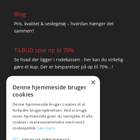
Blog
Pris, kvalitet & sexlegetøj – hvordan hænger det
sammen?
TILBUD spar op til 70%
Se hvad der ligger i rodekassen - her kan du virkelig
gøre et kup. Der er besparelser på op til 70% ..!
×
▸ Se tilbuddene her
Denne hjemmeside bruger
cookies
Artikel oversigt
Amare
Denne hjemmeside bruger cookies til at
forbedre brugeroplevelsen. Ved at bruge
Tlf: 7876 8672
vores hjemmeside giver du samtykke til alle
Mail:
hej@amare.dk
cookies i overensstemmelse med vores
cookiepolitik.
Læs mere