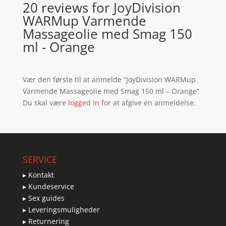
20 reviews for
JoyDivision
WARMup Varmende
Massageolie med Smag 150
ml - Orange
Vær den første til at anmelde “JoyDivision WARMup
Varmende Massageolie med Smag 150 ml – Orange”
Du skal være
logged in
for at afgive en anmeldelse.
SERVICE
▸ Kontakt
▸ Kundeservice
▸ Sex guides
▸ Leveringsmuligheder
▸ Returnering