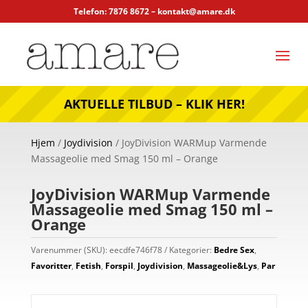
Telefon: 7876 8672 –
kontakt@amare.dk
AKTUELLE TILBUD – KLIK HER!
Hjem
/
Joydivision
/ JoyDivision WARMup Varmende
Massageolie med Smag 150 ml – Orange
JoyDivision WARMup Varmende
Massageolie med Smag 150 ml –
Orange
Varenummer (SKU):
eecdfe746f78
Kategorier:
Bedre Sex
,
Favoritter
,
Fetish
,
Forspil
,
Joydivision
,
Massageolie&Lys
,
Par