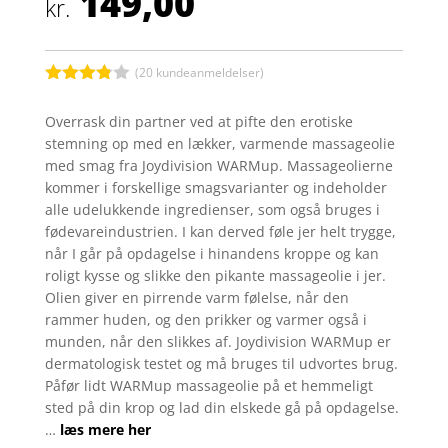
149,00
kr.
(
20
kundeanmeldelser)
Bedømt
som
3.8
Overrask din partner ved at pifte den erotiske
ud af 5
stemning op med en lækker, varmende massageolie
baseret
på
med smag fra Joydivision WARMup. Massageolierne
kundebed
kommer i forskellige smagsvarianter og indeholder
ømmels
er
alle udelukkende ingredienser, som også bruges i
fødevareindustrien. I kan derved føle jer helt trygge,
når I går på opdagelse i hinandens kroppe og kan
roligt kysse og slikke den pikante massageolie i jer.
Olien giver en pirrende varm følelse, når den
rammer huden, og den prikker og varmer også i
munden, når den slikkes af. Joydivision WARMup er
dermatologisk testet og må bruges til udvortes brug.
Påfør lidt WARMup massageolie på et hemmeligt
sted på din krop og lad din elskede gå på opdagelse.
…
læs mere her