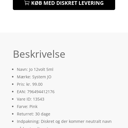
KØB MED DISKRET LEVERING
Beskrivelse
Navn: Jo 12volt 5ml
Mærke: System JO
Pris: kr. 99.00
EAN: 796494412176
Vare ID: 13543
Farve: Pink
Returret: 30 dage
Indpakning: Diskret og der kommer neutralt navn