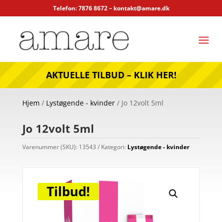
Telefon: 7876 8672 –
kontakt@amare.dk
AKTUELLE TILBUD – KLIK HER!
Hjem
/
Lystøgende - kvinder
/ Jo 12volt 5ml
Jo 12volt 5ml
Varenummer (SKU):
13543
Kategori:
Lystøgende - kvinder
Tilbud!