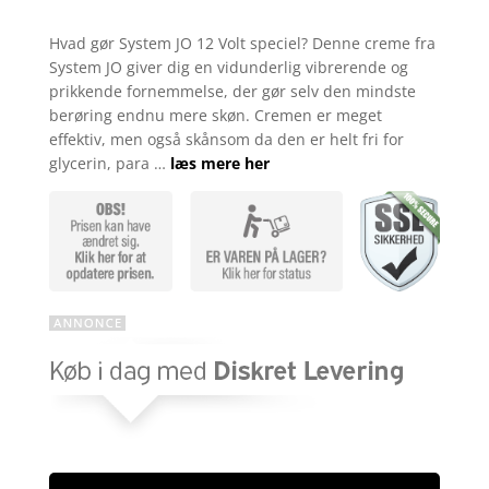
kr. 179,00.
kr. 119
Bedømt
som
4.2
Hvad gør System JO 12 Volt speciel? Denne creme fra
ud af 5
System JO giver dig en vidunderlig vibrerende og
baseret
på
prikkende fornemmelse, der gør selv den mindste
kundebedø
berøring endnu mere skøn. Cremen er meget
mmelser
effektiv, men også skånsom da den er helt fri for
glycerin, para …
læs mere her