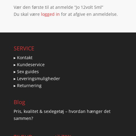
Vær den første til at anmelde “Jo 12volt 5ml”
Du skal være
logged in
for at afgive en anmeldelse.
SERVICE
▸ Kontakt
▸ Kundeservice
▸ Sex guides
▸ Leveringsmuligheder
▸ Returnering
Blog
Pris, kvalitet & sexlegetøj – hvordan hænger det
sammen?