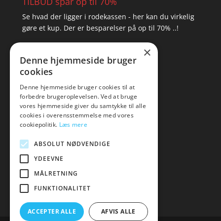
TILBUD spar op til 70%
Se hvad der ligger i rodekassen - her kan du virkelig
gøre et kup. Der er besparelser på op til 70% ..!
×
▸ Se tilbuddene her
Denne hjemmeside bruger
cookies
Artikel oversigt
Amare
Denne hjemmeside bruger cookies til at
forbedre brugeroplevelsen. Ved at bruge
Tlf: 7876 8672
vores hjemmeside giver du samtykke til alle
Mail:
hej@amare.dk
cookies i overensstemmelse med vores
cookiepolitik.
Læs mere
ABSOLUT NØDVENDIGE
YDEEVNE
MÅLRETNING
FUNKTIONALITET
ACCEPTER ALLE
AFVIS ALLE