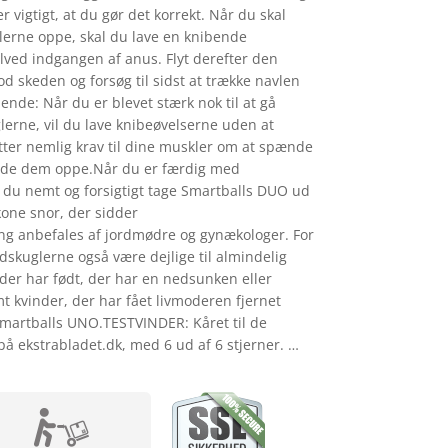
r vigtigt, at du gør det korrekt. Når du skal
lerne oppe, skal du lave en knibende
lved indgangen af anus. Flyt derefter den
 skeden og forsøg til sidst at trække navlen
de: Når du er blevet stærk nok til at gå
ne, vil du lave knibeøvelserne uden at
tter nemlig krav til dine muskler om at spænde
olde dem oppe.Når du er færdig med
u nemt og forsigtigt tage Smartballs DUO ud
ikone snor, der sidder
g anbefales af jordmødre og gynækologer. For
skuglerne også være dejlige til almindelig
 der har født, der har en nedsunken eller
t kvinder, der har fået livmoderen fjernet
Smartballs UNO.TESTVINDER: Kåret til de
 ekstrabladet.dk, med 6 ud af 6 stjerner. …