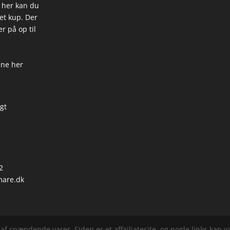
 her kan du
 et kup. Der
r på op til
ene her
igt
2
are.dk
f spændende varer. Siden er et affailiatesite, og nogle links kan vær