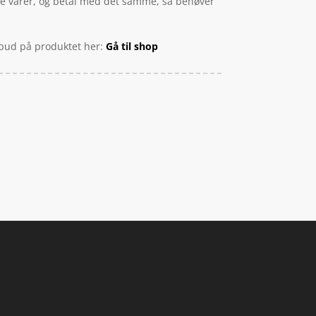
ine varer, og betal med det samme, så behøver
ilbud på produktet her:
Gå til shop