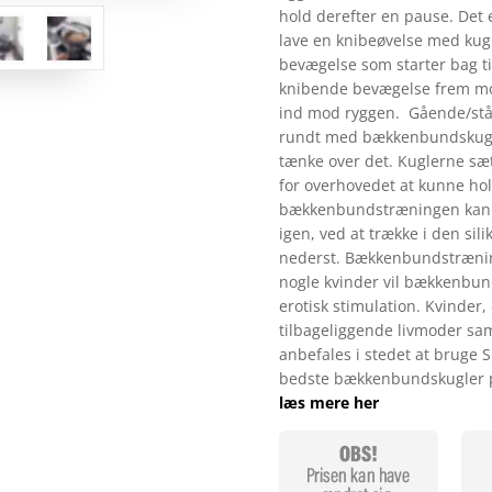
hold derefter en pause. Det e
lave en knibeøvelse med kug
bevægelse som starter bag ti
knibende bevægelse frem mod
ind mod ryggen. Gående/ståen
rundt med bækkenbundskugler
tænke over det. Kuglerne sæ
for overhovedet at kunne h
bækkenbundstræningen kan d
igen, ved at trække i den sil
nederst. Bækkenbundstrænin
nogle kvinder vil bækkenbund
erotisk stimulation. Kvinder,
tilbageliggende livmoder sam
anbefales i stedet at bruge 
bedste bækkenbundskugler på
læs mere her