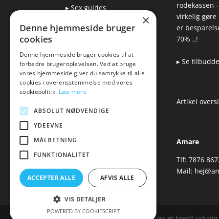
rodekassen -
▸ Sex guides
virkelig gøre
×
▸ Leveringsmuligheder
Denne hjemmeside bruger
er besparelse
▸ Returnering
cookies
70% ..!
Denne hjemmeside bruger cookies til at
▸ Se tilbudd
forbedre brugeroplevelsen. Ved at bruge
Blog
vores hjemmeside giver du samtykke til alle
cookies i overensstemmelse med vores
Pris, kvalitet & sexlegetøj
cookiepolitik.
Læs mere
– hvordan hænger det
Artikel overs
sammen?
ABSOLUT NØDVENDIGE
YDEEVNE
MÅLRETNING
Amare
FUNKTIONALITET
Tlf: 7876 867
Mail:
hej@am
ACCEPTER ALLE
AFVIS ALLE
VIS DETALJER
POWERED BY COOKIESCRIPT
Amare.dk er siden, der samler et bredt udvalg a