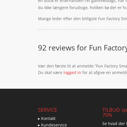
en butik er efterhånden ret gammeldags, når d
du ikke længere forudsige, hvilken kø der er hurt
Mange leder efter den billigste Fun Factory Sm
92 reviews for
Fun Factor
Vær den første til at anmelde “Fun Factory Sma
Du skal være
logged in
for at afgive en anmeld
SERVICE
TILBUD spa
70%
▸ Kontakt
Se hvad der l
▸ Kundeservice