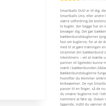
Bedømt
som
4.3
Smartballs DUO er til dig, 
ud af 5
Smartballs Uno, eller andre 
baseret
på
større udfordring.De testvin
kundebedø
to kugler, der begge har en 
mmelser
bevæger dig. Det gør bække
bækkenbundskuglernes tyngd
fast om kuglerne, for at de 
med til at gøre træningen en
strammet din bækkenbund op
inkontinens – vel at mærke u
partner vil ligeledes kunne 
stærk i bækkenbunden.Sådan
Bækkenbundskuglerne fungere
hvorefter du klemmer omkrin
knibeøvelser. De nye Smartba
passer til en finger, så de n
du smører kuglerne ind i lid
nemmere at føre op. Dukan m
liggende, indtil du vænner d