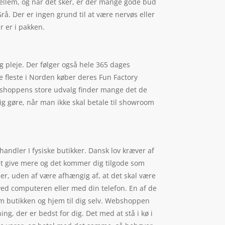
mellem, og når det sker, er der mange gode bud
å. Der er ingen grund til at være nervøs eller
r er i pakken.
 pleje. Der følger også hele 365 dages
de fleste i Norden køber deres Fun Factory
ebshoppens store udvalg finder mange det de
ig gøre, når man ikke skal betale til showroom
andler I fysiske butikker. Dansk lov kræver af
 at give mere og det kommer dig tilgode som
ser, uden af være afhængig af, at det skal være
ved computeren eller med din telefon. En af de
nem butikken og hjem til dig selv. Webshoppen
ing, der er bedst for dig. Det med at stå i kø i