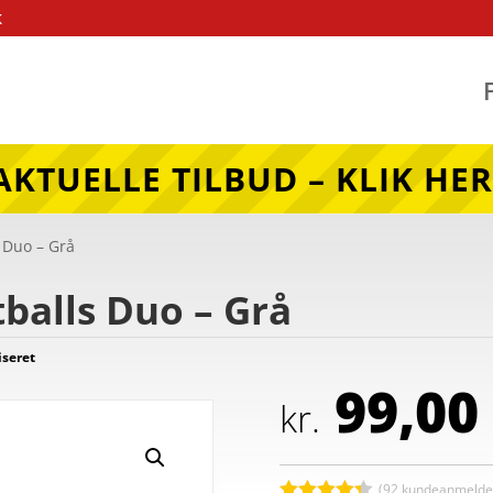
k
AKTUELLE TILBUD – KLIK HER
 Duo – Grå
balls Duo – Grå
iseret
99,00
kr.
(
92
kundeanmeldel