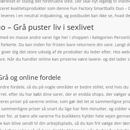
elset er stadig det foretrukne sted. Der skal nyt legetøj til indi
eret kvalitetsprodukter som denne Fun Factory Smartballs Duo – Gr
 leveres i en neutral indpakning, og postbudet kan ikke se, hvad de
 – Grå puster liv i sexlivet
ed en masse andre varer lige her i shoppen i kategorien Personlig
 forkerte. Du kan inden for fristen bare returnere din vare. Langt 
 giver dig det store udvalg af de produkter du leder efter. Hos w
re. Når du handler online kan priserne være lavere- og det lader s
Grå og online fordele
dre fordele, så du på nogle områder er bedre stillet, end hvis du h
rret. efter du har købt dine varer, der er endda shops, der vælger
deres priser på varerne online, som gør det let at sammenligne pri
 sammenligne priser så snart du lige har fem minutter, og sidder 
pper for, at bære alle varerne fra butikkens hylder hele vejen gen
de kan blive sendt til din arbejdsplads, så du kan frit vælge den løsn