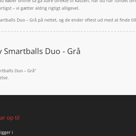
u køber online så gå bare direkte til kassen, når du har fundet d
igst – vi gætter aldrig rigtigt alligevel.
artballs Duo – Grå på nettet, og de ender oftest ud med at finde t
y Smartballs Duo - Grå
rtballs Duo – Grå”
else.
r op til
igger i