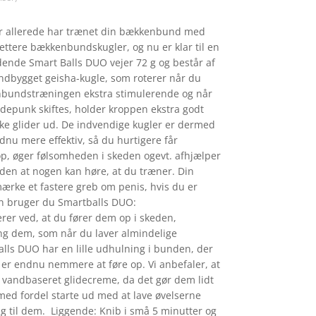
der allerede har trænet din bækkenbund med
lettere bækkenbundskugler, og nu er klar til en
dende Smart Balls DUO vejer 72 g og består af
indbygget geisha-kugle, som roterer når du
nbundstræningen ekstra stimulerende og når
epunk skiftes, holder kroppen ekstra godt
ikke glider ud. De indvendige kugler er dermed
dnu mere effektiv, så du hurtigere får
, øger følsomheden i skeden ogevt. afhjælper
den at nogen kan høre, at du træner. Din
mærke et fastere greb om penis, hvis du er
 bruger du Smartballs DUO:
r ved, at du fører dem op i skeden,
g dem, som når du laver almindelige
lls DUO har en lille udhulning i bunden, der
u er endnu nemmere at føre op. Vi anbefaler, at
t vandbaseret glidecreme, da det gør dem lidt
ed fordel starte ud med at lave øvelserne
ig til dem. Liggende: Knib i små 5 minutter og