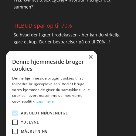
sammen?
TILBUD spar op til 70%
Se hvad der ligger i rodekassen - her kan du virkelig
gøre et kup. Der er besparelser på op til 70% ..!
×
▸ Se tilbuddene her
Denne hjemmeside bruger
cookies
Artikel oversigt
Amare
Denne hjemmeside bruger cookies til at
forbedre brugeroplevelsen. Ved at bruge
Tlf: 7876 8672
vores hjemmeside giver du samtykke til alle
Mail:
hej@amare.dk
cookies i overensstemmelse med vores
cookiepolitik.
Læs mere
ABSOLUT NØDVENDIGE
YDEEVNE
MÅLRETNING