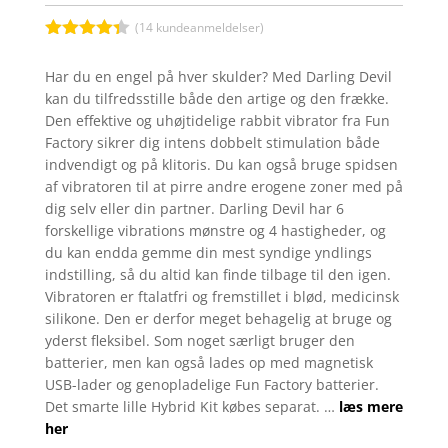
(
14
kundeanmeldelser)
Bedømt
som
4.3
Har du en engel på hver skulder? Med Darling Devil
ud af 5
kan du tilfredsstille både den artige og den frække.
baseret
på
Den effektive og uhøjtidelige rabbit vibrator fra Fun
kundebedø
Factory sikrer dig intens dobbelt stimulation både
mmelser
indvendigt og på klitoris. Du kan også bruge spidsen
af vibratoren til at pirre andre erogene zoner med på
dig selv eller din partner. Darling Devil har 6
forskellige vibrations mønstre og 4 hastigheder, og
du kan endda gemme din mest syndige yndlings
indstilling, så du altid kan finde tilbage til den igen.
Vibratoren er ftalatfri og fremstillet i blød, medicinsk
silikone. Den er derfor meget behagelig at bruge og
yderst fleksibel. Som noget særligt bruger den
batterier, men kan også lades op med magnetisk
USB-lader og genopladelige Fun Factory batterier.
Det smarte lille Hybrid Kit købes separat. …
læs mere
her