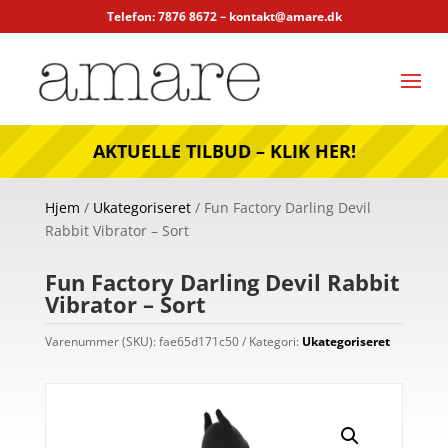
Telefon: 7876 8672 –
kontakt@amare.dk
AKTUELLE TILBUD – KLIK HER!
Hjem
/
Ukategoriseret
/ Fun Factory Darling Devil
Rabbit Vibrator – Sort
Fun Factory Darling Devil Rabbit
Vibrator – Sort
Varenummer (SKU):
fae65d171c50
Kategori:
Ukategoriseret