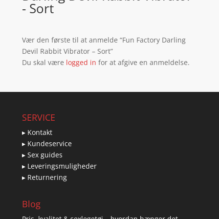
- Sort
Vær den første til at anmelde “Fun Factory Darling
Devil Rabbit Vibrator – Sort”
Du skal være
logged in
for at afgive en anmeldelse.
SERVICE
▸ Kontakt
▸ Kundeservice
▸ Sex guides
▸ Leveringsmuligheder
▸ Returnering
Blog
Pris, kvalitet & sexlegetøj – hvordan hænger det