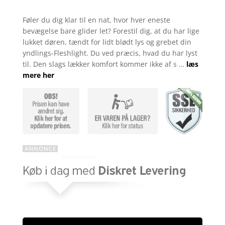
kr. 119,00.
kr. 89,00
Bedømt
som
4.5
Føler du dig klar til en nat, hvor hver eneste
ud af 5
bevægelse bare glider let? Forestil dig, at du har lige
baseret
på
lukket døren, tændt for lidt blødt lys og grebet din
kundebedø
yndlings-Fleshlight. Du ved præcis, hvad du har lyst
mmelser
til. Den slags lækker komfort kommer ikke af s …
læs
mere her