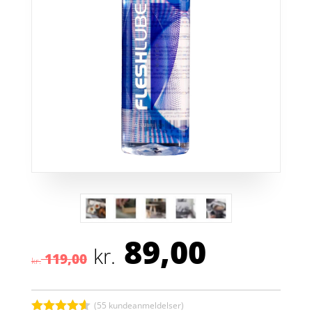
89,00
Den
Den
kr.
119,00
oprindelige
aktuell
kr.
pris
pris
var:
er:
(
55
kundeanmeldelser)