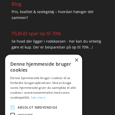
Blog
Pris, kvalitet & sexlegetøj – hvordan hænger det
sammen?
TILBUD spar op til 70%
Se hvad der ligger i rodekassen - her kan du virkelig
gøre et kup. Der er besparelser på op til 70% ..!
×
▸ Se tilbuddene her
Denne hjemmeside bruger
cookies
Artikel oversigt
Amare
Denne hjemmeside bruger cookies til at
forbedre brugeroplevelsen. Ved at bruge
Tlf: 7876 8672
vores hjemmeside giver du samtykke til alle
Mail:
hej@amare.dk
cookies i overensstemmelse med vores
cookiepolitik.
Læs mere
ABSOLUT NØDVENDIGE