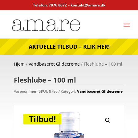
Telefon: 7876 8672 –
kontakt@amare.dk
AKTUELLE TILBUD – KLIK HER!
Hjem
/
Vandbaseret Glidecreme
/ Fleshlube – 100 ml
Fleshlube – 100 ml
Varenummer (SKU):
8780
Kategori:
Vandbaseret Glidecreme
Tilbud!