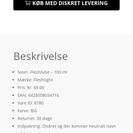
KØB MED DISKRET LEVERING
Beskrivelse
Navn: Fleshlube – 100 ml
Mærke: Fleshlight
Pris: kr. 69.00
EAN: 8428508034716
Vare ID: 8780
Farve: Blå
Returret: 30 dage
Indpakning: Diskret og der kommer neutralt navn