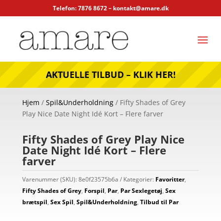
Telefon: 7876 8672 –
kontakt@amare.dk
AKTUELLE TILBUD – KLIK HER!
Hjem
/
Spil&Underholdning
/ Fifty Shades of Grey
Play Nice Date Night Idé Kort – Flere farver
Fifty Shades of Grey Play Nice
Date Night Idé Kort – Flere
farver
Varenummer (SKU):
8e0f23575b6a
Kategorier:
Favoritter
,
Fifty Shades of Grey
,
Forspil
,
Par
,
Par Sexlegetøj
,
Sex
brætspil
,
Sex Spil
,
Spil&Underholdning
,
Tilbud til Par