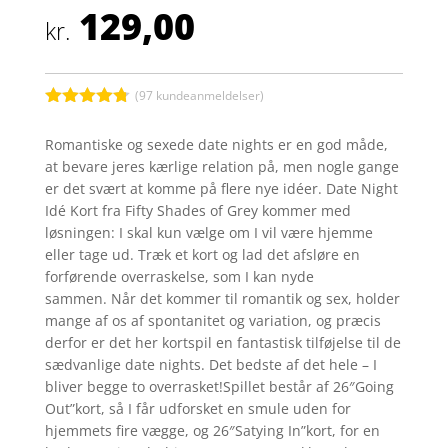
129,00
kr.
(
97
kundeanmeldelser)
Bedømt
som
4.7
Romantiske og sexede date nights er en god måde,
ud af 5
at bevare jeres kærlige relation på, men nogle gange
baseret på
kundebedø
er det svært at komme på flere nye idéer. Date Night
mmelser
Idé Kort fra Fifty Shades of Grey kommer med
løsningen: I skal kun vælge om I vil være hjemme
eller tage ud. Træk et kort og lad det afsløre en
forførende overraskelse, som I kan nyde
sammen. Når det kommer til romantik og sex, holder
mange af os af spontanitet og variation, og præcis
derfor er det her kortspil en fantastisk tilføjelse til de
sædvanlige date nights. Det bedste af det hele – I
bliver begge to overrasket!Spillet består af 26″Going
Out”kort, så I får udforsket en smule uden for
hjemmets fire vægge, og 26″Satying In”kort, for en