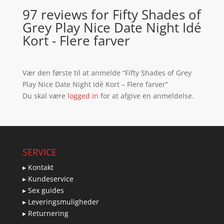
97 reviews for
Fifty Shades of
Grey Play Nice Date Night Idé
Kort - Flere farver
Vær den første til at anmelde “Fifty Shades of Grey
Play Nice Date Night Idé Kort – Flere farver”
Du skal være
logged in
for at afgive en anmeldelse.
SERVICE
▸ Kontakt
▸ Kundeservice
▸ Sex guides
▸ Leveringsmuligheder
▸ Returnering