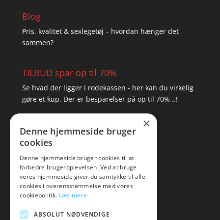
Blog
Pris, kvalitet & sexlegetøj – hvordan hænger det
sammen?
TILBUD spar op til 70%
Se hvad der ligger i rodekassen - her kan du virkelig
gøre et kup. Der er besparelser på op til 70% ..!
×
▸ Se tilbuddene her
Denne hjemmeside bruger
cookies
Artikel oversigt
Amare
Denne hjemmeside bruger cookies til at
forbedre brugeroplevelsen. Ved at bruge
Tlf: 7876 8672
vores hjemmeside giver du samtykke til alle
Mail:
hej@amare.dk
cookies i overensstemmelse med vores
cookiepolitik.
Læs mere
ABSOLUT NØDVENDIGE