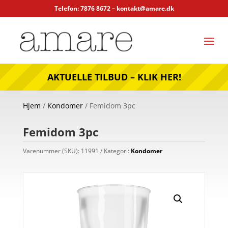
Telefon: 7876 8672 –
kontakt@amare.dk
AKTUELLE TILBUD – KLIK HER!
Hjem
/
Kondomer
/ Femidom 3pc
Femidom 3pc
Varenummer (SKU):
11991
Kategori:
Kondomer