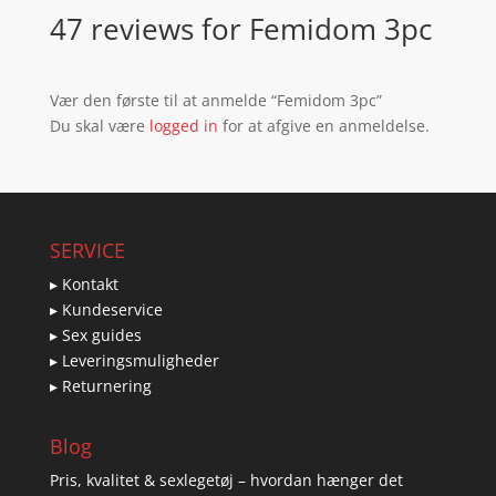
47 reviews for
Femidom 3pc
Vær den første til at anmelde “Femidom 3pc”
Du skal være
logged in
for at afgive en anmeldelse.
SERVICE
▸ Kontakt
▸ Kundeservice
▸ Sex guides
▸ Leveringsmuligheder
▸ Returnering
Blog
Pris, kvalitet & sexlegetøj – hvordan hænger det