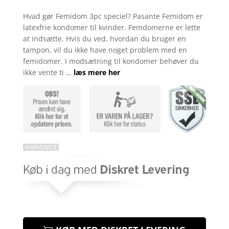
Bedømt
som
4.4
Hvad gør Femidom 3pc speciel? Pasante Femidom er
ud af 5
latexfrie kondomer til kvinder. Femdomerne er lette
baseret
på
at indsætte. Hvis du ved, hvordan du bruger en
kundebedø
tampon, vil du ikke have noget problem med en
mmelser
femidomer. I modsætning til kondomer behøver du
ikke vente ti …
læs mere her