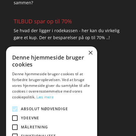
sammen?
TILBUD spar op til 70%
Se hvad der ligger i rodekassen - her kan du virkelig
gøre et kup. Der er besparelser på op til 70% ..!
×
▸ Se tilbuddene her
Denne hjemmeside bruger
cookies
Artikel oversigt
Amare
Denne hjemmeside bruger cookies til at
forbedre brugeroplevelsen. Ved at bruge
Tlf: 7876 8672
vores hjemmeside giver du samtykke til alle
Mail:
hej@amare.dk
cookies i overensstemmelse med vores
cookiepolitik.
Læs mere
ABSOLUT NØDVENDIGE
YDEEVNE
MÅLRETNING