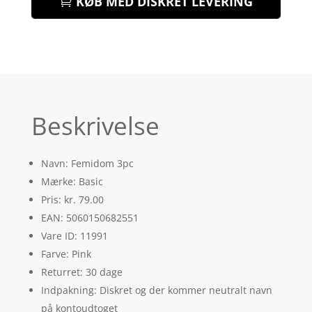
KØB MED DISKRET LEVERING
Beskrivelse
Navn: Femidom 3pc
Mærke: Basic
Pris: kr. 79.00
EAN: 5060150682551
Vare ID: 11991
Farve: Pink
Returret: 30 dage
Indpakning: Diskret og der kommer neutralt navn
på kontoudtoget