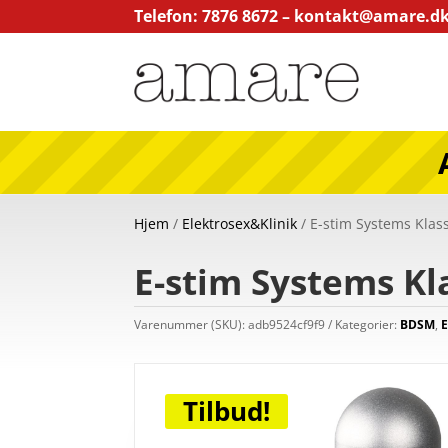
Telefon: 7876 8672 –
kontakt@amare.d
Hjem
/
Elektrosex&Klinik
/ E-stim Systems Klass
E-stim Systems Kla
Varenummer (SKU):
adb9524cf9f9
Kategorier:
BDSM
,
E
Tilbud!