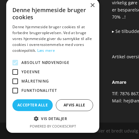
virkelig gøre
×
▸ Leveringsmuligheder
Denne hjemmeside bruger
er besparelse
▸ Returnering
cookies
70% ..!
Denne hjemmeside bruger cookies til at
▸ Se tilbudd
forbedre brugeroplevelsen. Ved at bruge
Blog
vores hjemmeside giver du samtykke til alle
cookies i overensstemmelse med vores
Pris, kvalitet & sexlegetøj
cookiepolitik.
Læs mere
– hvordan hænger det
Artikel overs
sammen?
ABSOLUT NØDVENDIGE
YDEEVNE
MÅLRETNING
Amare
FUNKTIONALITET
Tlf: 7876 867
Mail:
hej@am
ACCEPTER ALLE
AFVIS ALLE
VIS DETALJER
POWERED BY COOKIESCRIPT
Amare.dk er siden, der samler et bredt udvalg a