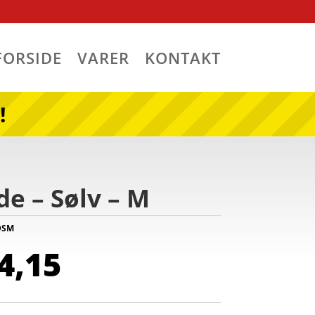
FORSIDE
VARER
KONTAKT
!
de – Sølv – M
BDSM
Den
4,15
indelige
aktuelle
pris
er: