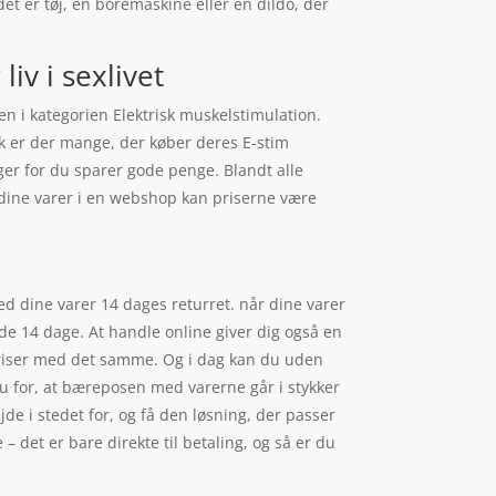
et er tøj, en boremaskine eller en dildo, der
iv i sexlivet
en i kategorien Elektrisk muskelstimulation.
ark er der mange, der køber deres E-stim
ger for du sparer gode penge. Blandt alle
e dine varer i en webshop kan priserne være
med dine varer 14 dages returret. når dine varer
de 14 dage. At handle online giver dig også en
 priser med det samme. Og i dag kan du uden
du for, at bæreposen med varerne går i stykker
de i stedet for, og få den løsning, der passer
 – det er bare direkte til betaling, og så er du