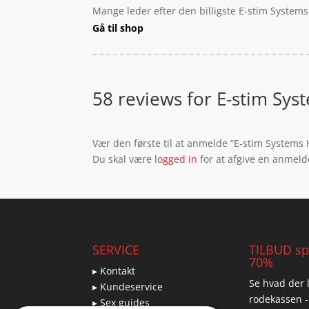
Mange leder efter den billigste E-stim Systems 
Gå til shop
58 reviews for
E-stim Syst
Vær den første til at anmelde “E-stim Systems K
Du skal være
logged in
for at afgive en anmeld
SERVICE
TILBUD spa
70%
▸ Kontakt
Se hvad der l
▸ Kundeservice
rodekassen -
▸ Sex guides