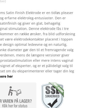
499,00.
kr. 424,15.
ser)
ms Satin Finish Elektrode er en tidløs pleaser
og erfarne elektroleg-entusiaster. Den er
satinfinish og giver en glat, behagelig
ginal stimulation. Denne elektrode fås i tre
ekommer en række ønsker, fra blid udforskning
et være elektrodekontakter placeret i toppen
e design optimal ledeevne og en naturlig,
anke diameter gør den til et fremragende valg
 verdenen, mens de længere versioner giver
l prostatastimulation eller mere intens vaginal
ignet af eksperter, og er et pålideligt valg til
nset om du eksperimenterer eller tager din leg
ere her