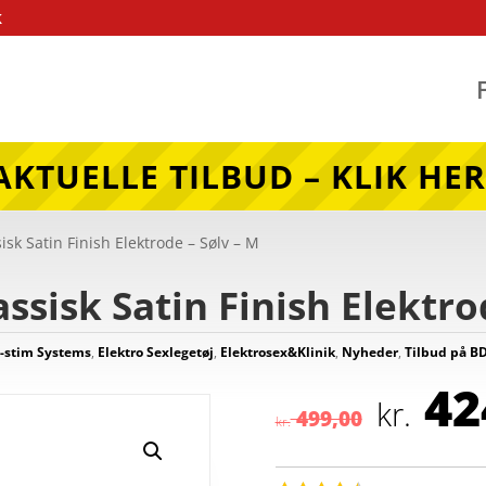
k
AKTUELLE TILBUD – KLIK HER
isk Satin Finish Elektrode – Sølv – M
ssisk Satin Finish Elektro
-stim Systems
,
Elektro Sexlegetøj
,
Elektrosex&Klinik
,
Nyheder
,
Tilbud på 
Den
42
opr
kr.
499,00
kr.
pris
var: