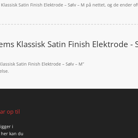
Klassisk Satin Finish Elektrode – Sølv – M på nettet, og de ender o
ems Klassisk Satin Finish Elektrode - 
lassisk Satin Finish Elektrode – Sølv – M”
else.
r op til
igger i
 her kan du