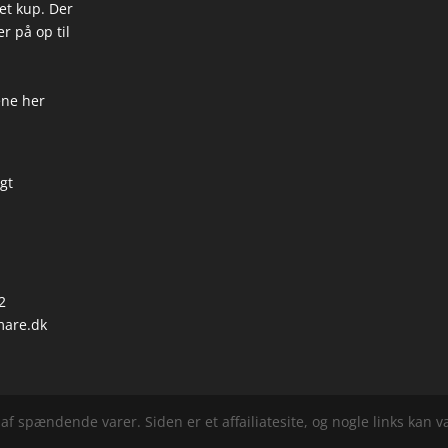
 et kup. Der
r på op til
ene her
igt
2
are.dk
f spændende varer. Siden er et affailiatesite, og nogle links kan vær