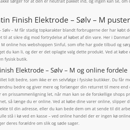
kke sørger for at den er neutralt pakket ind, og ingen kan se, om d
in Finish Elektrode – Sølv – M puster l
– Sølv – M får stadig topkarakter blandt forbrugerne der har købt d
et til at sikre dig mod fortrydelse af købet af din vare. Her i Danm
 – M online hos webshoppen Sinful, som ofte har gode tilbud og sør
get du kan li, og der er det oplagte valg dette produkt. Ved at køb
n fysisk butik.
inish Elektrode – Sølv – M og online fordele
let lidt bedre, som ikke er en selvfølge i fysiske butikker. Du får 
 endnu bedre og giver mere og forlænger din returret til mere end 
gør en prissammenligning let, når man kan se de forskellige shops
net, så længe du er online. Ved at købe dine varer online, slipper 
te til din adresse, eller du kan bede dem om at sende til dit arbej
kulle stå i kø ved en kasse – ved online handel der er ingen kø online
ger deres forældre om slik og søde sager.