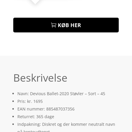
KØB HER
Beskrivelse
Navn: Devious Ballet-2020 Støvler – Sort – 45
Pris: kr. 1695
EAN nummer: 885487037356
Returret: 365 dage
Indpakning: Diskret og der kommer neutralt navn
på kontoudtoget