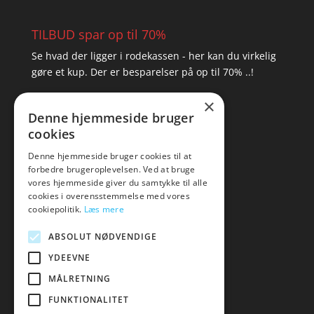
TILBUD spar op til 70%
Se hvad der ligger i rodekassen - her kan du virkelig
gøre et kup. Der er besparelser på op til 70% ..!
×
▸ Se tilbuddene her
Denne hjemmeside bruger
cookies
Artikel oversigt
Amare
Denne hjemmeside bruger cookies til at
forbedre brugeroplevelsen. Ved at bruge
Tlf: 7876 8672
vores hjemmeside giver du samtykke til alle
Mail:
hej@amare.dk
cookies i overensstemmelse med vores
cookiepolitik.
Læs mere
ABSOLUT NØDVENDIGE
YDEEVNE
MÅLRETNING
FUNKTIONALITET