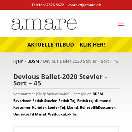
Telefon: 7876 8672 –
kontakt@amare.dk
AKTUELLE TILBUD – KLIK HER!
Hjem
/
BDSM
/ Devious Ballet-2020 Støvler – Sort – 45
Devious Ballet-2020 Støvler –
Sort – 45
Varenummer (SKU):
849ea9ca4fa9
Kategorier:
BDSM
,
Favoritter
,
Fetish Støvler
,
Fetish Tøj
,
Fetish tøj til mænd
,
Kostumer
,
Kvinder
,
Læder Tøj
,
Mænd
,
Rollespil&Kostumer
,
Undertøj Til Mænd
,
Wetlook&Lak Tøj