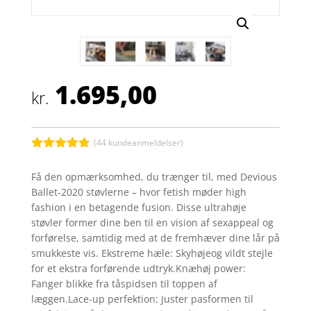
1.695,00
kr.
(
44
kundeanmeldelser)
Bedømt
som
4.7
Få den opmærksomhed, du trænger til, med Devious
ud af 5
Ballet-2020 støvlerne – hvor fetish møder high
baseret på
kundebedø
fashion i en betagende fusion. Disse ultrahøje
mmelser
støvler former dine ben til en vision af sexappeal og
forførelse, samtidig med at de fremhæver dine lår på
smukkeste vis. Ekstreme hæle: Skyhøjeog vildt stejle
for et ekstra forførende udtryk.Knæhøj power:
Fanger blikke fra tåspidsen til toppen af
læggen.Lace-up perfektion: Juster pasformen til