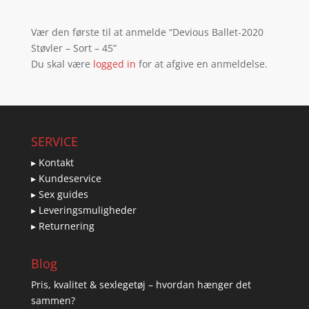
Vær den første til at anmelde “Devious Ballet-2020
Støvler – Sort – 45”
Du skal være
logged in
for at afgive en anmeldelse.
SERVICE
▸ Kontakt
▸ Kundeservice
▸ Sex guides
▸ Leveringsmuligheder
▸ Returnering
Blog
Pris, kvalitet & sexlegetøj – hvordan hænger det
sammen?