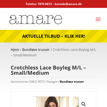
Telefon: 7876 8672 –
kontakt@amare.dk
AKTUELLE TILBUD – KLIK HER!
Hjem
/
Bundløse trusser
/ Crotchless Lace Boyleg M/L
– Small/Medium
Crotchless Lace Boyleg M/L –
Small/Medium
Varenummer (SKU):
9072
Kategori:
Bundløse trusser