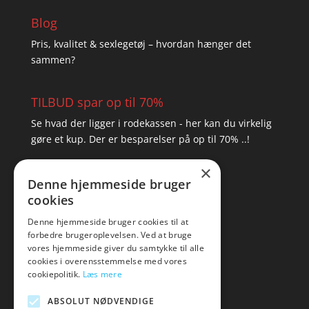
Blog
Pris, kvalitet & sexlegetøj – hvordan hænger det
sammen?
TILBUD spar op til 70%
Se hvad der ligger i rodekassen - her kan du virkelig
gøre et kup. Der er besparelser på op til 70% ..!
×
▸ Se tilbuddene her
Denne hjemmeside bruger
cookies
Artikel oversigt
Amare
Denne hjemmeside bruger cookies til at
forbedre brugeroplevelsen. Ved at bruge
Tlf: 7876 8672
vores hjemmeside giver du samtykke til alle
Mail:
hej@amare.dk
cookies i overensstemmelse med vores
cookiepolitik.
Læs mere
ABSOLUT NØDVENDIGE