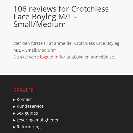
106 reviews for
Crotchless
Lace Boyleg M/L -
Small/Medium
Vær den første til at anmelde “Crotchless Lace Boyleg
M/L – Small/Medium”
Du skal være
logged in
for at afgive en anmeldelse.
SERVICE
▸ Kontakt
▸ Kundeservice
▸ Sex guides
▸ Leveringsmuligheder
▸ Returnering