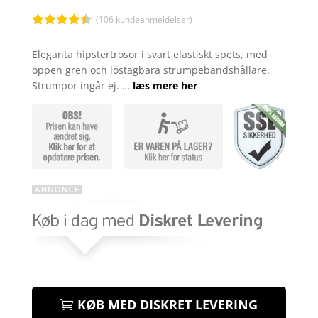
(
106
kundeanmeldelser)
Bedømt
som
4.4
Eleganta hipstertrosor i svart elastiskt spets, med
ud af 5
öppen gren och löstagbara strumpebandshållare.
baseret
på
Strumpor ingår ej. …
læs mere her
kundebedø
mmelser
KØB MED DISKRET LEVERING