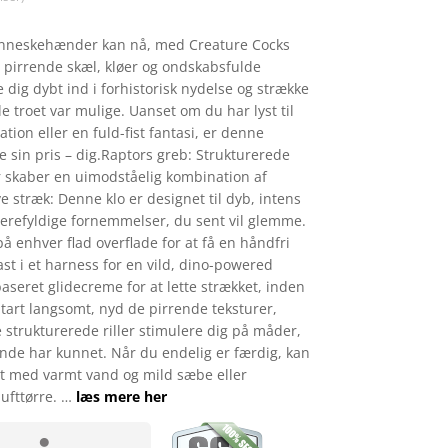
enneskehænder kan nå, med Creature Cocks
e pirrende skæl, kløer og ondskabsfulde
ke dig dybt ind i forhistorisk nydelse og strække
 troet var mulige. Uanset om du har lyst til
tion eller en fuld-fist fantasi, er denne
ve sin pris – dig.Raptors greb: Strukturerede
er skaber en uimodståelig kombination af
ve stræk: Denne klo er designet til dyb, intens
 leverefyldige fornemmelser, du sent vil glemme.
 enhver flad overflade for at få en håndfri
st i et harness for en vild, dino-powered
aseret glidecreme for at lette strækket, inden
tart langsomt, nyd de pirrende teksturer,
 strukturerede riller stimulere dig på måder,
de har kunnet. Når du endelig er færdig, kan
gt med varmt vand og mild sæbe eller
lufttørre. …
læs mere her