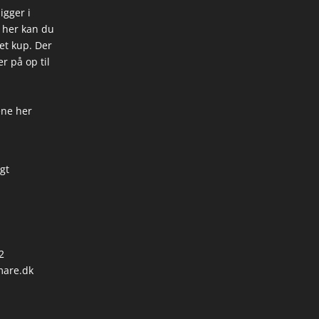
igger i
 her kan du
 et kup. Der
r på op til
ene her
igt
2
are.dk