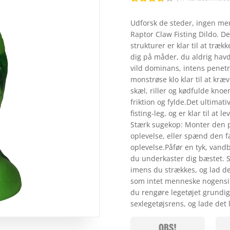
Bedømt
som
Udforsk de steder, ingen m
3.7
ud
Raptor Claw Fisting Dildo. D
af 5
baseret
strukturer er klar til at træk
på
dig på måder, du aldrig havde
kundebed
ømmels
vild dominans, intens penetra
er
monstrøse klo klar til at kræ
skæl, riller og kødfulde kno
friktion og fylde.Det ultimati
fisting-leg, og er klar til at
Stærk sugekop: Monter den på
oplevelse, eller spænd den fa
oplevelse.Påfør en tyk, vandb
du underkaster dig bæstet. S
imens du strækkes, og lad de
som intet menneske nogensin
du rengøre legetøjet grundi
sexlegetøjsrens, og lade det 