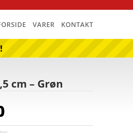
FORSIDE
VARER
KONTAKT
!
,5 cm – Grøn
0
ser)