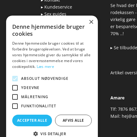
Se hvad der l
▸ Kundeservice
rodekassen -
▸ Sex guides
virkelig gøre
×
▸ Leveringsmuligheder
Denne hjemmeside bruger
er besparelse
▸ Returnering
cookies
70% ..!
Denne hjemmeside bruger cookies til at
▸ Se tilbudd
forbedre brugeroplevelsen. Ved at bruge
Blog
vores hjemmeside giver du samtykke til alle
cookies i overensstemmelse med vores
Pris, kvalitet & sexlegetøj
cookiepolitik.
Læs mere
– hvordan hænger det
Artikel overs
sammen?
ABSOLUT NØDVENDIGE
YDEEVNE
MÅLRETNING
Amare
FUNKTIONALITET
Tlf: 7876 867
Mail:
hej@am
ACCEPTER ALLE
AFVIS ALLE
VIS DETALJER