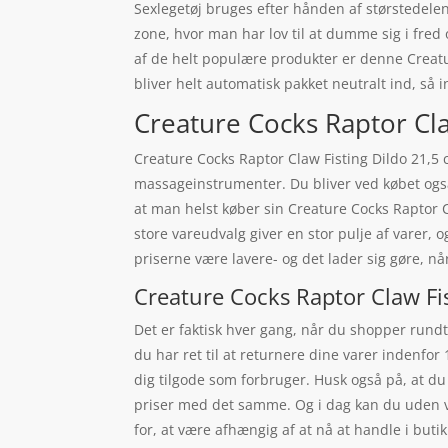
Sexlegetøj bruges efter hånden af størstedelen
zone, hvor man har lov til at dumme sig i fred o
af de helt populære produkter er denne Creatur
bliver helt automatisk pakket neutralt ind, så 
Creature Cocks Raptor Claw
Creature Cocks Raptor Claw Fisting Dildo 21,5 
massageinstrumenter. Du bliver ved købet også t
at man helst køber sin Creature Cocks Raptor C
store vareudvalg giver en stor pulje af varer, 
priserne være lavere- og det lader sig gøre, n
Creature Cocks Raptor Claw Fis
Det er faktisk hver gang, når du shopper rundt 
du har ret til at returnere dine varer indenfo
dig tilgode som forbruger. Husk også på, at du
priser med det samme. Og i dag kan du uden vi
for, at være afhængig af at nå at handle i but