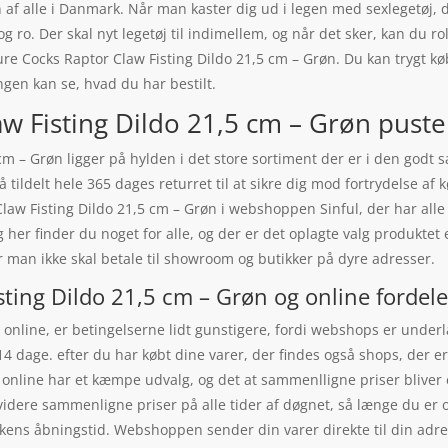
 af alle i Danmark. Når man kaster dig ud i legen med sexlegetøj, 
g ro. Der skal nyt legetøj til indimellem, og når det sker, kan du ro
e Cocks Raptor Claw Fisting Dildo 21,5 cm – Grøn. Du kan trygt køb
ingen kan se, hvad du har bestilt.
 Fisting Dildo 21,5 cm – Grøn puster 
cm – Grøn ligger på hylden i det store sortiment der er i den godt
ildelt hele 365 dages returret til at sikre dig mod fortrydelse af 
law Fisting Dildo 21,5 cm – Grøn i webshoppen Sinful, der har alle 
og her finder du noget for alle, og der er det oplagte valg produktet
år man ikke skal betale til showroom og butikker på dyre adresser.
ting Dildo 21,5 cm – Grøn og online fordel
online, er betingelserne lidt gunstigere, fordi webshops er underla
r 14 dage. efter du har købt dine varer, der findes også shops, de
 online har et kæmpe udvalg, og det at sammenlligne priser bliver 
dere sammenligne priser på alle tider af døgnet, så længe du er o
ikkens åbningstid. Webshoppen sender din varer direkte til din adre