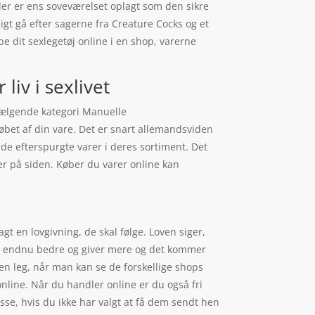
der er ens soveværelset oplagt som den sikre
ligt gå efter sagerne fra Creature Cocks og et
e dit sexlegetøj online i en shop, varerne
liv i sexlivet
 sælgende kategori Manuelle
købet af din vare. Det er snart allemandsviden
de efterspurgte varer i deres sortiment. Det
 er på siden. Køber du varer online kan
e
gt en lovgivning, de skal følge. Loven siger,
r er endnu bedre og giver mere og det kommer
en leg, når man kan se de forskellige shops
nline. Når du handler online er du også fri
sse, hvis du ikke har valgt at få dem sendt hen