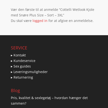
Vær den første til at anmelde “Cottelli Wetlook Kjole
med Snøre Plus Size – Sort – 3XL”
Du skal være
logged in
for at afgive en anmeldelse.
SERVICE
▸ Kontakt
▸ Kundeservice
▸ Sex guides
▸ Leveringsmuligheder
▸ Returnering
Blog
Pris, kvalitet & sexlegetøj – hvordan hænger det
sammen?