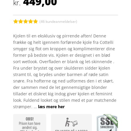
449,00
kr.
(
46
kundeanmeldelser)
Bedømt
som
4.8
Kjolen til en eksklusiv og pirrende aften! Denne
ud af 5
frække og helt igennem forførende kjole fra Cottelli
baseret på
kundebedøm
smyger sig flot om kroppen og komplimenterer dine
melser
former på bedste vis. Kjolen er designet i en blød
sort wetlook. Overfladen er blank og let-skinnende .
Fra under brystet og over skulderen sidder kjolen
stramt til, og brydes under barmen af røde satin
snøre. Fra hofterne og ned udformes den i et skørt,
der sammen med de let gennemsigtige blonder
tillader et diskret kig indog giver kjolen et feminint
look. Fuldend looket og stilen med et par matchende
strømper. …
læs mere her