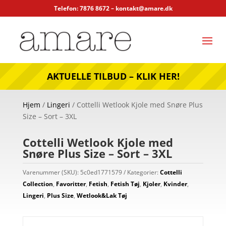
Telefon: 7876 8672 –
kontakt@amare.dk
AKTUELLE TILBUD – KLIK HER!
Hjem
/
Lingeri
/ Cottelli Wetlook Kjole med Snøre Plus
Size – Sort – 3XL
Cottelli Wetlook Kjole med
Snøre Plus Size – Sort – 3XL
Varenummer (SKU):
5c0ed1771579
Kategorier:
Cottelli
Collection
,
Favoritter
,
Fetish
,
Fetish Tøj
,
Kjoler
,
Kvinder
,
Lingeri
,
Plus Size
,
Wetlook&Lak Tøj