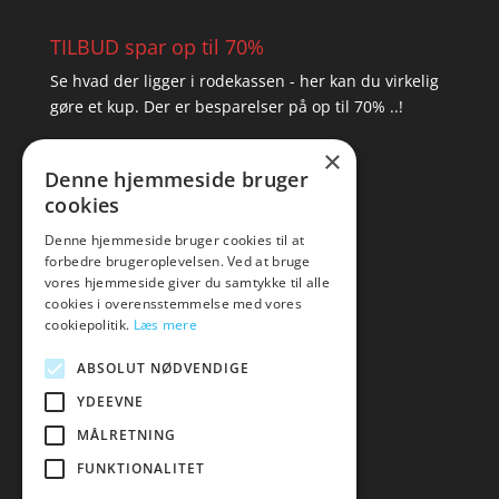
TILBUD spar op til 70%
Se hvad der ligger i rodekassen - her kan du virkelig
gøre et kup. Der er besparelser på op til 70% ..!
×
▸ Se tilbuddene her
Denne hjemmeside bruger
cookies
Artikel oversigt
Amare
Denne hjemmeside bruger cookies til at
forbedre brugeroplevelsen. Ved at bruge
Tlf: 7876 8672
vores hjemmeside giver du samtykke til alle
Mail:
hej@amare.dk
cookies i overensstemmelse med vores
cookiepolitik.
Læs mere
ABSOLUT NØDVENDIGE
YDEEVNE
MÅLRETNING
FUNKTIONALITET